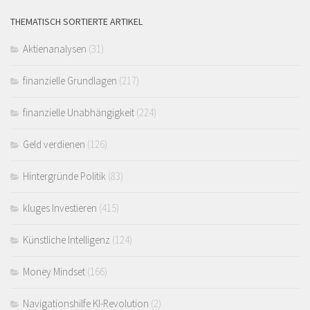
THEMATISCH SORTIERTE ARTIKEL
Aktienanalysen
(31)
finanzielle Grundlagen
(217)
finanzielle Unabhängigkeit
(224)
Geld verdienen
(126)
Hintergründe Politik
(83)
kluges Investieren
(415)
Künstliche Intelligenz
(124)
Money Mindset
(166)
Navigationshilfe KI-Revolution
(2)