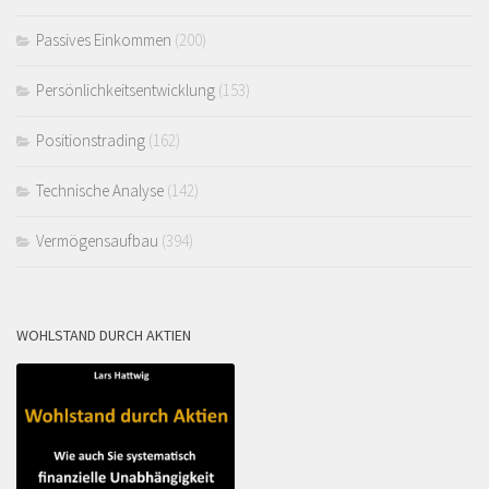
Passives Einkommen
(200)
Persönlichkeitsentwicklung
(153)
Positionstrading
(162)
Technische Analyse
(142)
Vermögensaufbau
(394)
WOHLSTAND DURCH AKTIEN