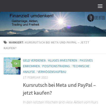
MARKIERT:
KURSRUTSCH BEI META UND PAYPAL – JETZT
KAUFEN?
GELD VERDIENEN
/
KLUGES INVESTIEREN
/
PASSIVES
0
EINKOMMEN
/
POSITIONSTRADING
/
TECHNISCHE
ANALYSE
/
VERMÖGENSAUFBAU
17. FEBRUAR 2022
Kursrutsch bei Meta und PayPal –
jetzt kaufen?
In den letzten Wochen sind viele Aktien vom Kurs