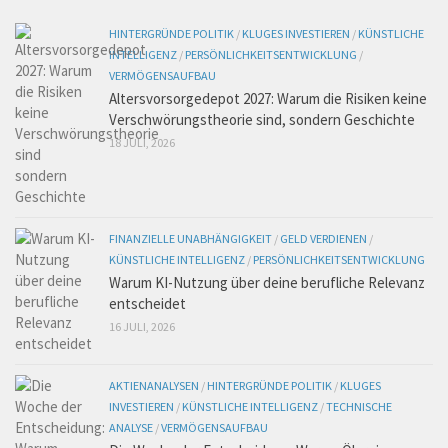
HINTERGRÜNDE POLITIK
/
KLUGES INVESTIEREN
/
KÜNSTLICHE
INTELLIGENZ
/
PERSÖNLICHKEITSENTWICKLUNG
/
VERMÖGENSAUFBAU
Altersvorsorgedepot 2027: Warum die Risiken keine
Verschwörungstheorie sind, sondern Geschichte
18 JULI, 2026
FINANZIELLE UNABHÄNGIGKEIT
/
GELD VERDIENEN
/
KÜNSTLICHE INTELLIGENZ
/
PERSÖNLICHKEITSENTWICKLUNG
Warum KI-Nutzung über deine berufliche Relevanz
entscheidet
16 JULI, 2026
AKTIENANALYSEN
/
HINTERGRÜNDE POLITIK
/
KLUGES
INVESTIEREN
/
KÜNSTLICHE INTELLIGENZ
/
TECHNISCHE
ANALYSE
/
VERMÖGENSAUFBAU