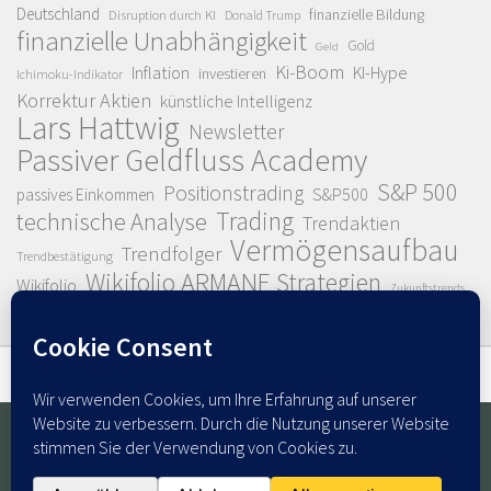
Deutschland
finanzielle Bildung
Disruption durch KI
Donald Trump
finanzielle Unabhängigkeit
Gold
Geld
Ki-Boom
Inflation
KI-Hype
investieren
Ichimoku-Indikator
Korrektur Aktien
künstliche Intelligenz
Lars Hattwig
Newsletter
Passiver Geldfluss Academy
S&P 500
Positionstrading
S&P500
passives Einkommen
Trading
technische Analyse
Trendaktien
Vermögensaufbau
Trendfolger
Trendbestätigung
Wikifolio ARMANE Strategien
Wikifolio
Zukunftstrends
© 2026. Alle Rechte vorbehalten.