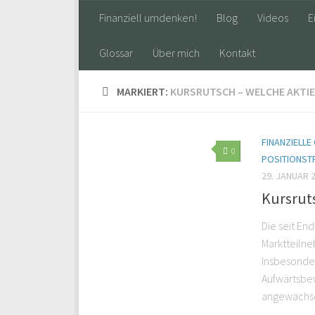
Finanziell umdenken!
Blog
Videos
E
Glossar
Über mich
Kontakt
MARKIERT:
KURSRUTSCH – WELCHE AKTIE
FINANZIELL
0
POSITIONST
29. JANUAR 
Kursruts
Die seit En
Marktteiln
Insbesonder
Aufwärtsbew
angewachsen