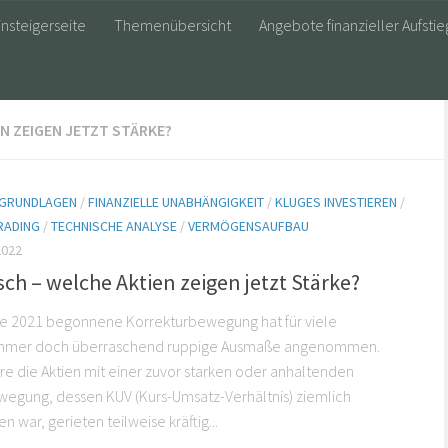
insteigerseite
Themenübersicht
Angebote finanzieller Aufstie
N ZEIGEN JETZT STÄRKE?
E GRUNDLAGEN
/
FINANZIELLE UNABHÄNGIGKEIT
/
KLUGES INVESTIEREN
/
RADING
/
TECHNISCHE ANALYSE
/
VERMÖGENSAUFBAU
2022
ch – welche Aktien zeigen jetzt Stärke?
de 2021 begonnene Korrekturbewegung hat für viele
ehmer doch überraschend ruppige Ausmaße angenommen.
e die Aktien mit einer zuvor starken oder anhaltenden
egung, dessen KUV (Kurs-Umsatz-Verhältnis) ziemlich
 war, gerieten teilweise kräftig...