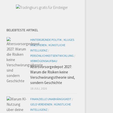
BELIEBTESTE ARTIKEL
HINTERGRÜNDE POLITIK
/
KLUGES
INVESTIEREN
/
KÜNSTLICHE
INTELLIGENZ
/
PERSÖNLICHKEITSENTWICKLUNG
/
VERMÖGENSAUFBAU
Altersvorsorgedepot 2027:
Warum die Risiken keine
Verschwörungstheorie sind,
sondern Geschichte
18 JULI, 2026
FINANZIELLE UNABHÄNGIGKEIT
/
GELD VERDIENEN
/
KÜNSTLICHE
INTELLIGENZ
/