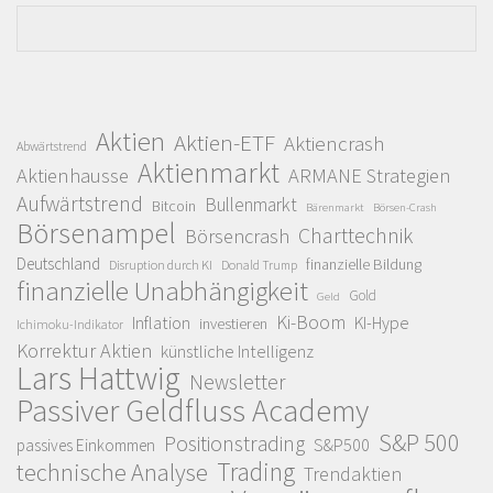
Aktien
Aktien-ETF
Aktiencrash
Abwärtstrend
Aktienmarkt
Aktienhausse
ARMANE Strategien
Aufwärtstrend
Bullenmarkt
Bitcoin
Bärenmarkt
Börsen-Crash
Börsenampel
Charttechnik
Börsencrash
Deutschland
finanzielle Bildung
Disruption durch KI
Donald Trump
finanzielle Unabhängigkeit
Gold
Geld
Ki-Boom
Inflation
KI-Hype
investieren
Ichimoku-Indikator
Korrektur Aktien
künstliche Intelligenz
Lars Hattwig
Newsletter
Passiver Geldfluss Academy
S&P 500
Positionstrading
S&P500
passives Einkommen
Trading
technische Analyse
Trendaktien