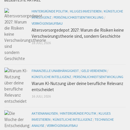
BELIEBTESTE ARTIKEL
HINTERGRÜNDE POLITIK
/
KLUGES INVESTIEREN
/
KÜNSTLICHE
INTELLIGENZ
/
PERSÖNLICHKEITSENTWICKLUNG
/
VERMÖGENSAUFBAU
Altersvorsorgedepot 2027: Warum die Risiken keine
Verschwörungstheorie sind, sondern Geschichte
18 JULI, 2026
FINANZIELLE UNABHÄNGIGKEIT
/
GELD VERDIENEN
/
KÜNSTLICHE INTELLIGENZ
/
PERSÖNLICHKEITSENTWICKLUNG
Warum KI-Nutzung über deine berufliche Relevanz
entscheidet
16 JULI, 2026
AKTIENANALYSEN
/
HINTERGRÜNDE POLITIK
/
KLUGES
INVESTIEREN
/
KÜNSTLICHE INTELLIGENZ
/
TECHNISCHE
ANALYSE
/
VERMÖGENSAUFBAU