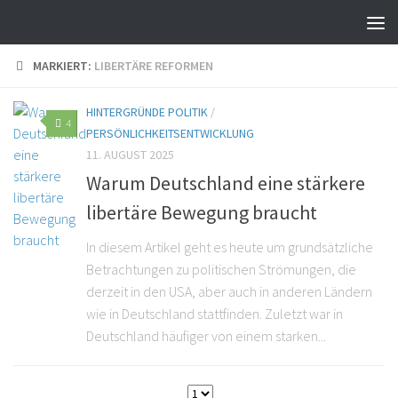
MARKIERT:
LIBERTÄRE REFORMEN
HINTERGRÜNDE POLITIK
/
4
PERSÖNLICHKEITSENTWICKLUNG
11. AUGUST 2025
Warum Deutschland eine stärkere
libertäre Bewegung braucht
In diesem Artikel geht es heute um grundsätzliche
Betrachtungen zu politischen Strömungen, die
derzeit in den USA, aber auch in anderen Ländern
wie in Deutschland stattfinden. Zuletzt war in
Deutschland häufiger von einem starken...