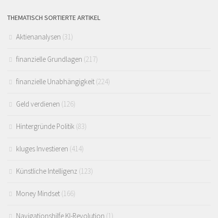
THEMATISCH SORTIERTE ARTIKEL
Aktienanalysen
(31)
finanzielle Grundlagen
(217)
finanzielle Unabhängigkeit
(224)
Geld verdienen
(126)
Hintergründe Politik
(83)
kluges Investieren
(414)
Künstliche Intelligenz
(123)
Money Mindset
(166)
Navigationshilfe KI-Revolution
(1)