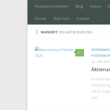
Finanziell umdenken!
Blog
Videos
E
Glossar
Über mich
Kontakt
MARKIERT:
PALANTIR KURSZIEL
AKTIENANAL
0
POSITIONST
22. JUNI 202
Aktienan
In einem der
Entwicklung
die im Zuge
und...