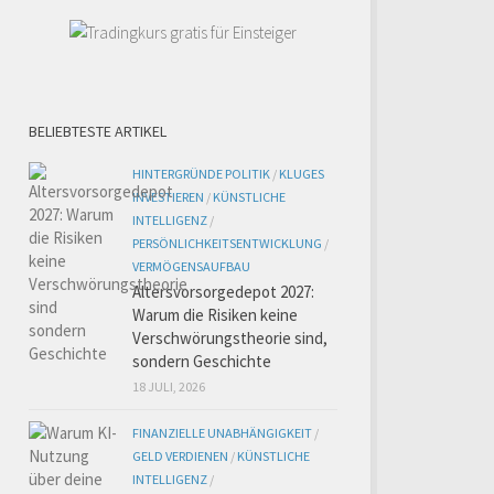
BELIEBTESTE ARTIKEL
HINTERGRÜNDE POLITIK
/
KLUGES
INVESTIEREN
/
KÜNSTLICHE
INTELLIGENZ
/
PERSÖNLICHKEITSENTWICKLUNG
/
VERMÖGENSAUFBAU
Altersvorsorgedepot 2027:
Warum die Risiken keine
Verschwörungstheorie sind,
sondern Geschichte
18 JULI, 2026
FINANZIELLE UNABHÄNGIGKEIT
/
GELD VERDIENEN
/
KÜNSTLICHE
INTELLIGENZ
/