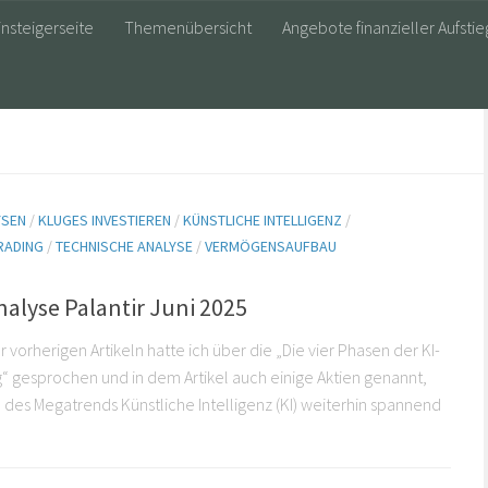
insteigerseite
Themenübersicht
Angebote finanzieller Aufstie
YSEN
/
KLUGES INVESTIEREN
/
KÜNSTLICHE INTELLIGENZ
/
RADING
/
TECHNISCHE ANALYSE
/
VERMÖGENSAUFBAU
5
alyse Palantir Juni 2025
 vorherigen Artikeln hatte ich über die „Die vier Phasen der KI-
“ gesprochen und in dem Artikel auch einige Aktien genannt,
 des Megatrends Künstliche Intelligenz (KI) weiterhin spannend