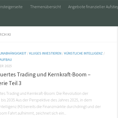
insteigerseite
Themenübersicht
Angebote finanzieller Aufstie
CH KI
 UNABHÄNGIGKEIT
/
KLUGES INVESTIEREN
/
KÜNSTLICHE INTELLIGENZ
/
AUFBAU
ER 2025
euertes Trading und Kernkraft-Boom –
rie Teil 3
tes Trading und Kernkraft-Boom: Die Revolution der
bis 2035 Aus der Perspektive des Jahres 2025, in dem
Intelligenz (KI) bereits die Finanzmärkte durchdringt und der
oom Fahrt aufnimmt, zeichnet sich ein...