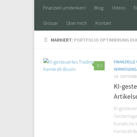
Finanziell umdenken!
Blog
Videos
E
Glossar
Über mich
Kontakt
MARKIERT:
PORTFOLIO OPTIMIERUNG DUR
FINANZIELLE
0
VERMÖGENS
29. SEPTEMB
KI-gest
Artikelse
KI-gesteuer
Geldanlage 
Künstliche 
Kernkraft B