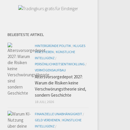
BELIEBTESTE ARTIKEL
HINTERGRÜNDE POLITIK
/
KLUGES
INVESTIEREN
/
KÜNSTLICHE
INTELLIGENZ
/
PERSÖNLICHKEITSENTWICKLUNG
/
VERMÖGENSAUFBAU
Altersvorsorgedepot 2027:
Warum die Risiken keine
Verschwörungstheorie sind,
sondern Geschichte
18 JULI, 2026
FINANZIELLE UNABHÄNGIGKEIT
/
GELD VERDIENEN
/
KÜNSTLICHE
INTELLIGENZ
/