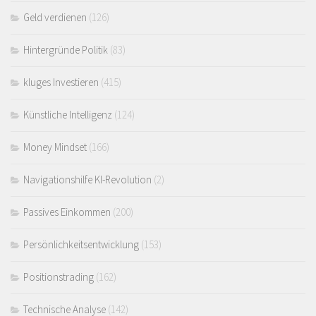
Geld verdienen
(126)
Hintergründe Politik
(83)
kluges Investieren
(415)
Künstliche Intelligenz
(124)
Money Mindset
(166)
Navigationshilfe KI-Revolution
(2)
Passives Einkommen
(200)
Persönlichkeitsentwicklung
(153)
Positionstrading
(162)
Technische Analyse
(142)