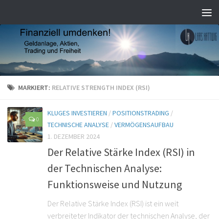
MARKIERT:
RELATIVE STRENGTH INDEX (RSI)
KLUGES INVESTIEREN
/
POSITIONSTRADING
/
0
TECHNISCHE ANALYSE
/
VERMÖGENSAUFBAU
1. DEZEMBER 2024
Der Relative Stärke Index (RSI) in
der Technischen Analyse:
Funktionsweise und Nutzung
Der Relative Stärke Index (RSI) ist ein weit
verbreiteter Indikator der technischen Analyse, der