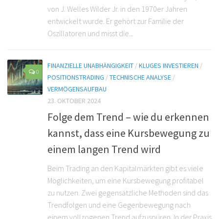
von J. Welles Wilder Jr. in den 1970er Jahren
entwickelt wurde. Er gehört zur Familie der
Oszillatoren und misst die...
FINANZIELLE UNABHÄNGIGKEIT
/
KLUGES INVESTIEREN
/
0
POSITIONSTRADING
/
TECHNISCHE ANALYSE
/
VERMÖGENSAUFBAU
23. OKTOBER 2024
Folge dem Trend – wie du erkennen
kannst, dass eine Kursbewegung zu
einem langen Trend wird
Beim Trading an den Kapitalmärkten gibt es viele
Möglichkeiten, um eine Kursbewegung profitabel
zu nutzen. Zwei gegensätzliche Methoden sind das
Trendfolgen und eine Gegenbewegung nach
einem vollzogenen Trend aufzuspüren. In der Praxis