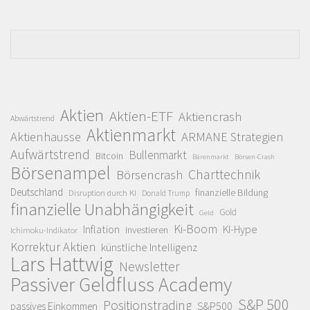
Aktien
Aktien-ETF
Aktiencrash
Abwärtstrend
Aktienmarkt
Aktienhausse
ARMANE Strategien
Aufwärtstrend
Bullenmarkt
Bitcoin
Bärenmarkt
Börsen-Crash
Börsenampel
Charttechnik
Börsencrash
Deutschland
finanzielle Bildung
Disruption durch KI
Donald Trump
finanzielle Unabhängigkeit
Gold
Geld
Ki-Boom
Inflation
KI-Hype
investieren
Ichimoku-Indikator
Korrektur Aktien
künstliche Intelligenz
Lars Hattwig
Newsletter
Passiver Geldfluss Academy
S&P 500
Positionstrading
S&P500
passives Einkommen