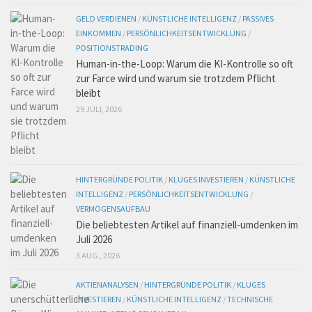
GELD VERDIENEN
/
KÜNSTLICHE INTELLIGENZ
/
PASSIVES
EINKOMMEN
/
PERSÖNLICHKEITSENTWICKLUNG
/
POSITIONSTRADING
Human-in-the-Loop: Warum die KI-Kontrolle so oft
zur Farce wird und warum sie trotzdem Pflicht
bleibt
29 JULI, 2026
HINTERGRÜNDE POLITIK
/
KLUGES INVESTIEREN
/
KÜNSTLICHE
INTELLIGENZ
/
PERSÖNLICHKEITSENTWICKLUNG
/
VERMÖGENSAUFBAU
Die beliebtesten Artikel auf finanziell-umdenken im
Juli 2026
3 AUG., 2026
AKTIENANALYSEN
/
HINTERGRÜNDE POLITIK
/
KLUGES
INVESTIEREN
/
KÜNSTLICHE INTELLIGENZ
/
TECHNISCHE