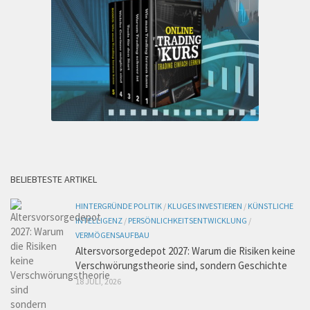
BELIEBTESTE ARTIKEL
HINTERGRÜNDE POLITIK
/
KLUGES INVESTIEREN
/
KÜNSTLICHE
INTELLIGENZ
/
PERSÖNLICHKEITSENTWICKLUNG
/
VERMÖGENSAUFBAU
Altersvorsorgedepot 2027: Warum die Risiken keine
Verschwörungstheorie sind, sondern Geschichte
18 JULI, 2026