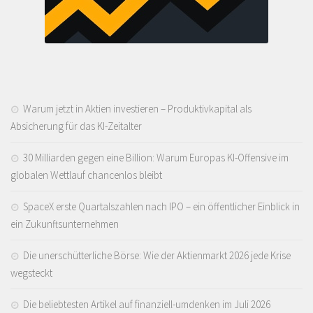
Warum jetzt in Aktien investieren – Produktivkapital als
Absicherung für das KI-Zeitalter
30 Milliarden gegen eine Billion: Warum Europas KI-Offensive im
globalen Wettlauf chancenlos bleibt
SpaceX erste Quartalszahlen nach IPO – ein öffentlicher Einblick in
ein Zukunftsunternehmen
Die unerschütterliche Börse: Wie der Aktienmarkt 2026 jede Krise
wegsteckt
Die beliebtesten Artikel auf finanziell-umdenken im Juli 2026