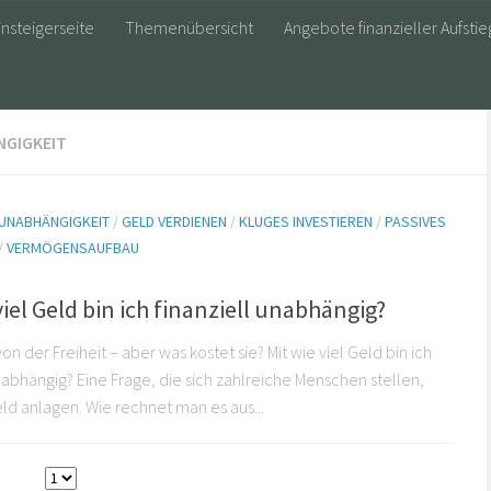
insteigerseite
Themenübersicht
Angebote finanzieller Aufstie
NGIGKEIT
 UNABHÄNGIGKEIT
/
GELD VERDIENEN
/
KLUGES INVESTIEREN
/
PASSIVES
/
VERMÖGENSAUFBAU
5
viel Geld bin ich finanziell unabhängig?
n der Freiheit – aber was kostet sie? Mit wie viel Geld bin ich
unabhängig? Eine Frage, die sich zahlreiche Menschen stellen,
ld anlagen. Wie rechnet man es aus...