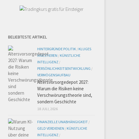
BELIEBTESTE ARTIKEL
HINTERGRÜNDE POLITIK
/
KLUGES
INVESTIEREN
/
KÜNSTLICHE
INTELLIGENZ
/
PERSÖNLICHKEITSENTWICKLUNG
/
VERMÖGENSAUFBAU
Altersvorsorgedepot 2027:
Warum die Risiken keine
Verschwörungstheorie sind,
sondern Geschichte
18 JULI, 2026
FINANZIELLE UNABHÄNGIGKEIT
/
GELD VERDIENEN
/
KÜNSTLICHE
INTELLIGENZ
/