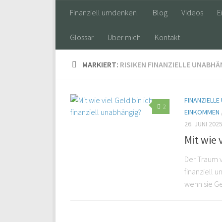
Finanziell umdenken!
Blog
Videos
E
Glossar
Über mich
Kontakt
MARKIERT:
RISIKEN FINANZIELLE UNABHÄ
FINANZIELLE
2
EINKOMMEN
26. JUNI 202
Mit wie 
Der Traum vo
finanziell 
wenn sie Ge