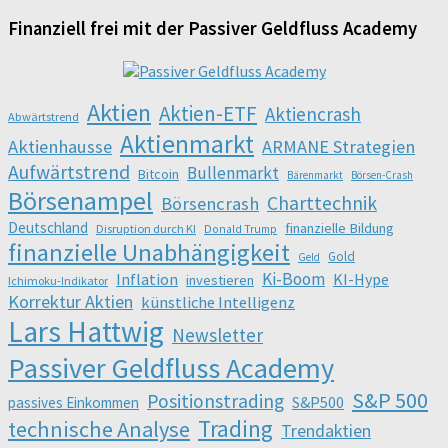
Finanziell frei mit der Passiver Geldfluss Academy
Aktien
Aktien-ETF
Aktiencrash
Abwärtstrend
Aktienmarkt
Aktienhausse
ARMANE Strategien
Aufwärtstrend
Bullenmarkt
Bitcoin
Bärenmarkt
Börsen-Crash
Börsenampel
Charttechnik
Börsencrash
Deutschland
finanzielle Bildung
Disruption durch KI
Donald Trump
finanzielle Unabhängigkeit
Gold
Geld
Ki-Boom
Inflation
KI-Hype
investieren
Ichimoku-Indikator
Korrektur Aktien
künstliche Intelligenz
Lars Hattwig
Newsletter
Passiver Geldfluss Academy
S&P 500
Positionstrading
S&P500
passives Einkommen
Trading
technische Analyse
Trendaktien