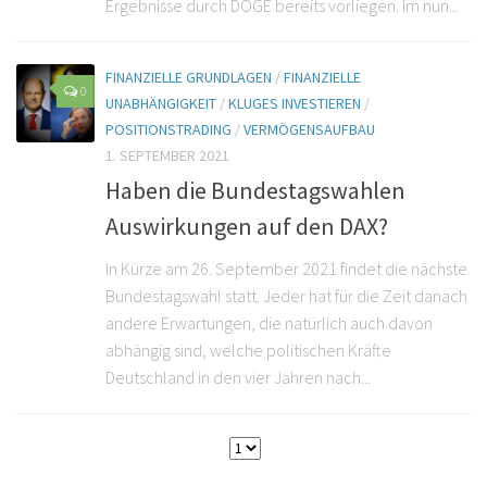
Ergebnisse durch DOGE bereits vorliegen. Im nun...
FINANZIELLE GRUNDLAGEN
/
FINANZIELLE
0
UNABHÄNGIGKEIT
/
KLUGES INVESTIEREN
/
POSITIONSTRADING
/
VERMÖGENSAUFBAU
1. SEPTEMBER 2021
Haben die Bundestagswahlen
Auswirkungen auf den DAX?
In Kürze am 26. September 2021 findet die nächste
Bundestagswahl statt. Jeder hat für die Zeit danach
andere Erwartungen, die natürlich auch davon
abhängig sind, welche politischen Kräfte
Deutschland in den vier Jahren nach...