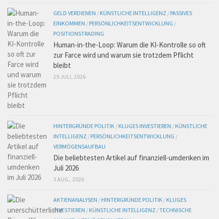
GELD VERDIENEN
/
KÜNSTLICHE INTELLIGENZ
/
PASSIVES
EINKOMMEN
/
PERSÖNLICHKEITSENTWICKLUNG
/
POSITIONSTRADING
Human-in-the-Loop: Warum die KI-Kontrolle so oft
zur Farce wird und warum sie trotzdem Pflicht
bleibt
29 JULI, 2026
HINTERGRÜNDE POLITIK
/
KLUGES INVESTIEREN
/
KÜNSTLICHE
INTELLIGENZ
/
PERSÖNLICHKEITSENTWICKLUNG
/
VERMÖGENSAUFBAU
Die beliebtesten Artikel auf finanziell-umdenken im
Juli 2026
3 AUG., 2026
AKTIENANALYSEN
/
HINTERGRÜNDE POLITIK
/
KLUGES
INVESTIEREN
/
KÜNSTLICHE INTELLIGENZ
/
TECHNISCHE