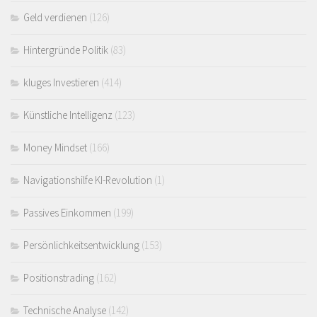
Geld verdienen
(126)
Hintergründe Politik
(83)
kluges Investieren
(414)
Künstliche Intelligenz
(123)
Money Mindset
(166)
Navigationshilfe KI-Revolution
(1)
Passives Einkommen
(199)
Persönlichkeitsentwicklung
(153)
Positionstrading
(162)
Technische Analyse
(142)