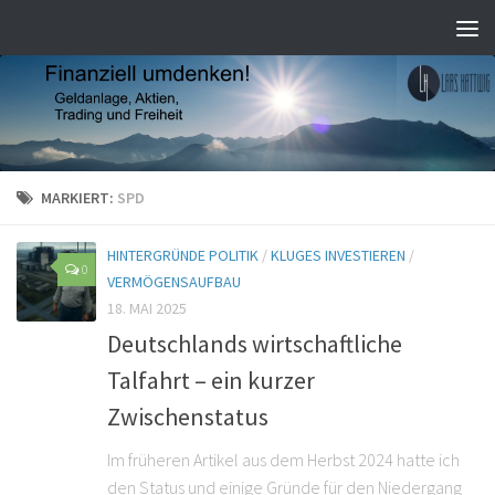
MARKIERT:
SPD
HINTERGRÜNDE POLITIK
/
KLUGES INVESTIEREN
/
0
VERMÖGENSAUFBAU
18. MAI 2025
Deutschlands wirtschaftliche
Talfahrt – ein kurzer
Zwischenstatus
Im früheren Artikel aus dem Herbst 2024 hatte ich
den Status und einige Gründe für den Niedergang