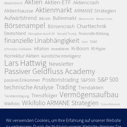
Aktien
Aktien-ETF
Aktiencrash
Abwärtstrend
Aktienmarkt
Aktienhausse
ARMANE Strategien
Aufwärtstrend
Bullenmarkt
Bitcoin
Bärenmarkt
Börsen-Crash
Börsenampel
Charttechnik
Börsencrash
Deutschland
finanzielle Bildung
Disruption durch KI
Donald Trump
finanzielle Unabhängigkeit
Gold
Geld
Ki-Boom
Inflation
KI-Hype
investieren
Ichimoku-Indikator
Korrektur Aktien
künstliche Intelligenz
Lars Hattwig
Newsletter
Passiver Geldfluss Academy
S&P 500
Positionstrading
S&P500
passives Einkommen
Trading
technische Analyse
Trendaktien
Vermögensaufbau
Trendfolger
Trendbestätigung
Wikifolio ARMANE Strategien
Wikifolio
Zukunftstrends