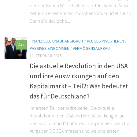
der deutschen Wirtschaft skizziert. In diesem Artikel
gebe ich einen kurzen Zwischenstatus und Ausblick.
Denn die deutsche...
FINANZIELLE UNABHÄNGIGKEIT
/
KLUGES INVESTIEREN
/
4
PASSIVES EINKOMMEN
/
VERMÖGENSAUFBAU
11. FEBRUAR 2025
Die aktuelle Revolution in den USA
und ihre Auswirkungen auf den
Kapitalmarkt – Teil2: Was bedeutet
das für Deutschland?
Im ersten Teil der Artikelserie „Die aktuelle
Revolution in den USA und ihre Auswirkungen auf
den Kapitalmarkt“ hatten wir besprochen, welche
Aufgaben DOGE umfassen und welche ersten