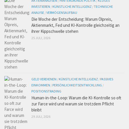
AKTIENANALYSEN
/
HINTERGRÜNDE POLITIK
/
KLUGES
INVESTIEREN
/
KÜNSTLICHE INTELLIGENZ
/
TECHNISCHE
ANALYSE
/
VERMÖGENSAUFBAU
Die Woche der Entscheidung: Warum Ölpreis,
Aktienmarkt, Fed und KI-Kontrolle gleichzeitig an
ihrer Kippschwelle stehen
25 JULI, 2026
GELD VERDIENEN
/
KÜNSTLICHE INTELLIGENZ
/
PASSIVES
EINKOMMEN
/
PERSÖNLICHKEITSENTWICKLUNG
/
POSITIONSTRADING
Human-in-the-Loop: Warum die KI-Kontrolle so oft
zur Farce wird und warum sie trotzdem Pflicht
bleibt
29 JULI, 2026