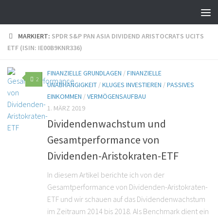
MARKIERT:
SPDR S&P PAN ASIA DIVIDEND ARISTOCRATS UCITS
ETF (ISIN: IE00B9KNR336)
FINANZIELLE GRUNDLAGEN
/
FINANZIELLE
2
UNABHÄNGIGKEIT
/
KLUGES INVESTIEREN
/
PASSIVES
EINKOMMEN
/
VERMÖGENSAUFBAU
1. MÄRZ 2019
Dividendenwachstum und
Gesamtperformance von
Dividenden-Aristokraten-ETF
In diesem Artikel berichte ich von der
Gesamtperformance von Dividenden-Aristokraten-
ETF und wir schauen auf das Dividendenwachstum
im Zeitraum 2014 bis 2018. Als Benchmark dient ein