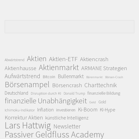
Aktien
Aktien-ETF
Aktiencrash
Abwärtstrend
Aktienmarkt
Aktienhausse
ARMANE Strategien
Aufwärtstrend
Bullenmarkt
Bitcoin
Bärenmarkt
Börsen-Crash
Börsenampel
Charttechnik
Börsencrash
Deutschland
finanzielle Bildung
Disruption durch KI
Donald Trump
finanzielle Unabhängigkeit
Gold
Geld
Ki-Boom
Inflation
KI-Hype
investieren
Ichimoku-Indikator
Korrektur Aktien
künstliche Intelligenz
Lars Hattwig
Newsletter
Passiver Geldfluss Academy