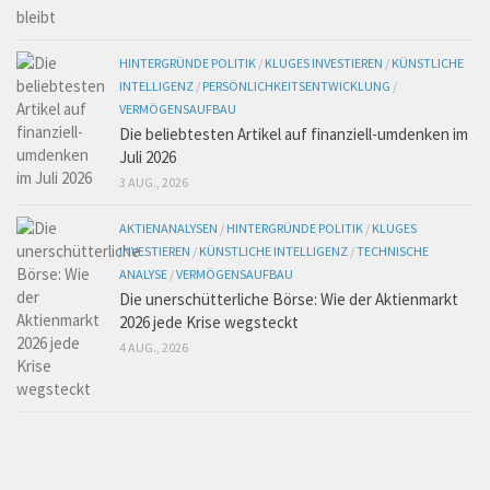
HINTERGRÜNDE POLITIK
/
KLUGES INVESTIEREN
/
KÜNSTLICHE
INTELLIGENZ
/
PERSÖNLICHKEITSENTWICKLUNG
/
VERMÖGENSAUFBAU
Die beliebtesten Artikel auf finanziell-umdenken im
Juli 2026
3 AUG., 2026
AKTIENANALYSEN
/
HINTERGRÜNDE POLITIK
/
KLUGES
INVESTIEREN
/
KÜNSTLICHE INTELLIGENZ
/
TECHNISCHE
ANALYSE
/
VERMÖGENSAUFBAU
Die unerschütterliche Börse: Wie der Aktienmarkt
2026 jede Krise wegsteckt
4 AUG., 2026