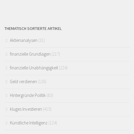
THEMATISCH SORTIERTE ARTIKEL
Aktienanalysen
(31)
finanzielle Grundlagen
(217)
finanzielle Unabhängigkeit
(224)
Geld verdienen
(126)
Hintergründe Politik
(83)
kluges Investieren
(415)
Künstliche Intelligenz
(124)