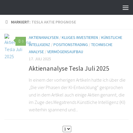
MARKIERT:
TESLA AKTIE PROGNOSE
AKTIENANALYSEN
/
KLUGES INVESTIEREN
/
KÜNSTLICHE
0
INTELLIGENZ
/
POSITIONSTRADING
/
TECHNISCHE
ANALYSE
/
VERMÖGENSAUFBAU
17. JULI 2025
Aktienanalyse Tesla Juli 2025
In einem der vorherigen Artikeln hatte ich über die
„Die vier Phasen der KI-Entwicklung“ gesprochen
und in dem Artikel auch einige Aktien genannt, die
im Zuge des Megatrends Künstliche Intelligenz (KI)
weiterhin spannend und...