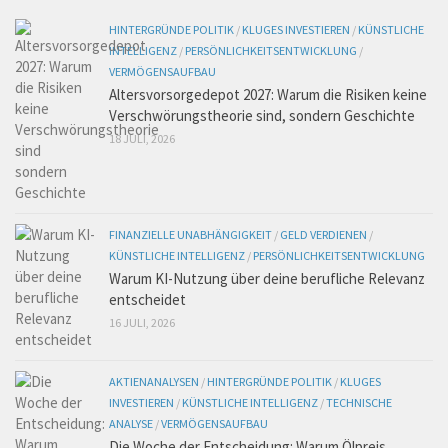
HINTERGRÜNDE POLITIK
/
KLUGES INVESTIEREN
/
KÜNSTLICHE
INTELLIGENZ
/
PERSÖNLICHKEITSENTWICKLUNG
/
VERMÖGENSAUFBAU
Altersvorsorgedepot 2027: Warum die Risiken keine
Verschwörungstheorie sind, sondern Geschichte
18 JULI, 2026
FINANZIELLE UNABHÄNGIGKEIT
/
GELD VERDIENEN
/
KÜNSTLICHE INTELLIGENZ
/
PERSÖNLICHKEITSENTWICKLUNG
Warum KI-Nutzung über deine berufliche Relevanz
entscheidet
16 JULI, 2026
AKTIENANALYSEN
/
HINTERGRÜNDE POLITIK
/
KLUGES
INVESTIEREN
/
KÜNSTLICHE INTELLIGENZ
/
TECHNISCHE
ANALYSE
/
VERMÖGENSAUFBAU
Die Woche der Entscheidung: Warum Ölpreis,