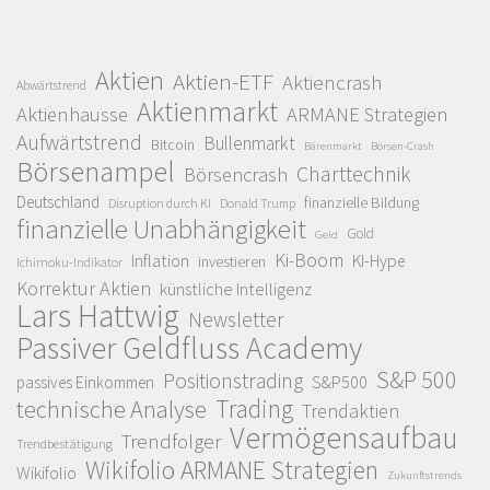
Aktien
Aktien-ETF
Aktiencrash
Abwärtstrend
Aktienmarkt
Aktienhausse
ARMANE Strategien
Aufwärtstrend
Bullenmarkt
Bitcoin
Bärenmarkt
Börsen-Crash
Börsenampel
Charttechnik
Börsencrash
Deutschland
finanzielle Bildung
Disruption durch KI
Donald Trump
finanzielle Unabhängigkeit
Gold
Geld
Ki-Boom
Inflation
KI-Hype
investieren
Ichimoku-Indikator
Korrektur Aktien
künstliche Intelligenz
Lars Hattwig
Newsletter
Passiver Geldfluss Academy
S&P 500
Positionstrading
S&P500
passives Einkommen
Trading
technische Analyse
Trendaktien
Vermögensaufbau
Trendfolger
Trendbestätigung
Wikifolio ARMANE Strategien
Wikifolio
Zukunftstrends