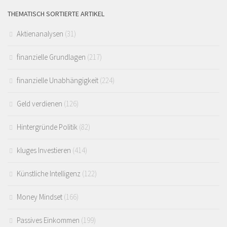
THEMATISCH SORTIERTE ARTIKEL
Aktienanalysen
(31)
finanzielle Grundlagen
(217)
finanzielle Unabhängigkeit
(224)
Geld verdienen
(126)
Hintergründe Politik
(82)
kluges Investieren
(414)
Künstliche Intelligenz
(122)
Money Mindset
(166)
Passives Einkommen
(199)