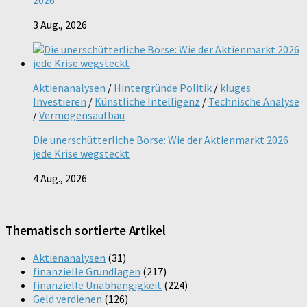
3 Aug., 2026
Aktienanalysen
/
Hintergründe Politik
/
kluges
Investieren
/
Künstliche Intelligenz
/
Technische Analyse
/
Vermögensaufbau
Die unerschütterliche Börse: Wie der Aktienmarkt 2026
jede Krise wegsteckt
4 Aug., 2026
Thematisch sortierte Artikel
Aktienanalysen
(31)
finanzielle Grundlagen
(217)
finanzielle Unabhängigkeit
(224)
Geld verdienen
(126)