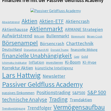
Finanziell frei mit der Passiver Geldfluss Academy
Aktien
Aktien-ETF
Aktiencrash
Abwärtstrend
Aktienmarkt
Aktienhausse
ARMANE Strategien
Aufwärtstrend
Bullenmarkt
Bitcoin
Bärenmarkt
Börsen-Crash
Börsenampel
Charttechnik
Börsencrash
Deutschland
finanzielle Bildung
Disruption durch KI
Donald Trump
finanzielle Unabhängigkeit
Gold
Geld
Ki-Boom
Inflation
KI-Hype
investieren
Ichimoku-Indikator
Korrektur Aktien
künstliche Intelligenz
Lars Hattwig
Newsletter
Passiver Geldfluss Academy
S&P 500
Positionstrading
S&P500
passives Einkommen
Trading
technische Analyse
Trendaktien
Vermögensaufbau
Trendfolger
Trendbestätigung