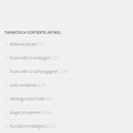
THEMATISCH SORTIERTE ARTIKEL
Aktienanalysen
(31)
finanzielle Grundlagen
(217)
finanzielle Unabhängigkeit
(224)
Geld verdienen
(126)
Hintergründe Politik
(83)
kluges Investieren
(414)
Künstliche Intelligenz
(123)