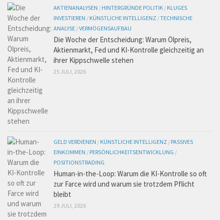
AKTIENANALYSEN
/
HINTERGRÜNDE POLITIK
/
KLUGES
INVESTIEREN
/
KÜNSTLICHE INTELLIGENZ
/
TECHNISCHE
ANALYSE
/
VERMÖGENSAUFBAU
Die Woche der Entscheidung: Warum Ölpreis,
Aktienmarkt, Fed und KI-Kontrolle gleichzeitig an
ihrer Kippschwelle stehen
25 JULI, 2026
GELD VERDIENEN
/
KÜNSTLICHE INTELLIGENZ
/
PASSIVES
EINKOMMEN
/
PERSÖNLICHKEITSENTWICKLUNG
/
POSITIONSTRADING
Human-in-the-Loop: Warum die KI-Kontrolle so oft
zur Farce wird und warum sie trotzdem Pflicht
bleibt
29 JULI, 2026