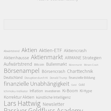
Aktien
Aktien-ETF
Aktiencrash
Abwärtstrend
Aktienmarkt
Aktienhausse
ARMANE Strategien
Aufwärtstrend
Bullenmarkt
Bitcoin
Bärenmarkt
Börsen-Crash
Börsenampel
Charttechnik
Börsencrash
Deutschland
finanzielle Bildung
Disruption durch KI
Donald Trump
finanzielle Unabhängigkeit
Gold
Geld
Ki-Boom
Inflation
KI-Hype
investieren
Ichimoku-Indikator
Korrektur Aktien
künstliche Intelligenz
Lars Hattwig
Newsletter
Passiver Geldfluss Academy