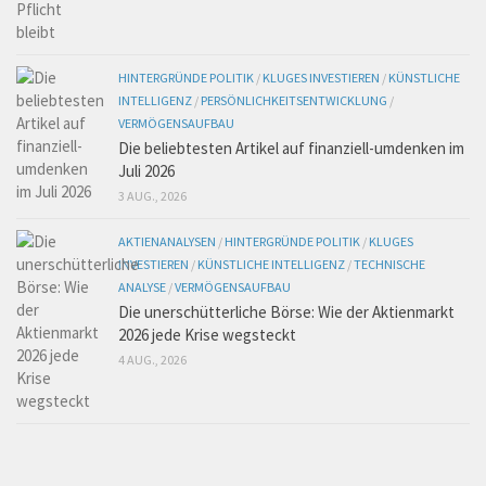
HINTERGRÜNDE POLITIK
/
KLUGES INVESTIEREN
/
KÜNSTLICHE
INTELLIGENZ
/
PERSÖNLICHKEITSENTWICKLUNG
/
VERMÖGENSAUFBAU
Die beliebtesten Artikel auf finanziell-umdenken im
Juli 2026
3 AUG., 2026
AKTIENANALYSEN
/
HINTERGRÜNDE POLITIK
/
KLUGES
INVESTIEREN
/
KÜNSTLICHE INTELLIGENZ
/
TECHNISCHE
ANALYSE
/
VERMÖGENSAUFBAU
Die unerschütterliche Börse: Wie der Aktienmarkt
2026 jede Krise wegsteckt
4 AUG., 2026