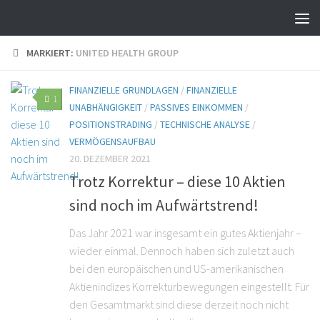
MARKIERT:
UNITED HEALTH GROUP
FINANZIELLE GRUNDLAGEN
/
FINANZIELLE
1
UNABHÄNGIGKEIT
/
PASSIVES EINKOMMEN
/
POSITIONSTRADING
/
TECHNISCHE ANALYSE
/
VERMÖGENSAUFBAU
20. DEZEMBER 2021
Trotz Korrektur – diese 10 Aktien
sind noch im Aufwärtstrend!
Das Jahr 2021 war insgesamt ein gutes Aktienjahr –
wieder einmal. Dennoch haben sich zuletzt auch
bei den europäischen und US-amerikanischen
Aktienindizes Korrekturbewegungen eingestellt. Für
den Gesamtmarkt sind diese derzeit noch nicht