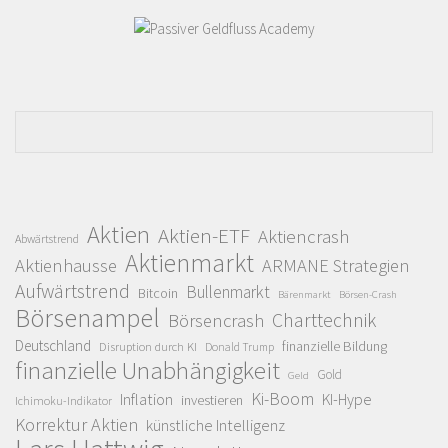
Aktien
Aktien-ETF
Aktiencrash
Abwärtstrend
Aktienmarkt
Aktienhausse
ARMANE Strategien
Aufwärtstrend
Bullenmarkt
Bitcoin
Bärenmarkt
Börsen-Crash
Börsenampel
Charttechnik
Börsencrash
Deutschland
finanzielle Bildung
Disruption durch KI
Donald Trump
finanzielle Unabhängigkeit
Gold
Geld
Ki-Boom
Inflation
KI-Hype
investieren
Ichimoku-Indikator
Korrektur Aktien
künstliche Intelligenz