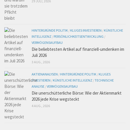
29 JULI, 2026
HINTERGRÜNDE POLITIK
/
KLUGES INVESTIEREN
/
KÜNSTLICHE
INTELLIGENZ
/
PERSÖNLICHKEITSENTWICKLUNG
/
VERMÖGENSAUFBAU
Die beliebtesten Artikel auf finanziell-umdenken im
Juli 2026
3 AUG., 2026
AKTIENANALYSEN
/
HINTERGRÜNDE POLITIK
/
KLUGES
INVESTIEREN
/
KÜNSTLICHE INTELLIGENZ
/
TECHNISCHE
ANALYSE
/
VERMÖGENSAUFBAU
Die unerschütterliche Börse: Wie der Aktienmarkt
2026 jede Krise wegsteckt
4 AUG., 2026