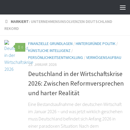
MARKIERT:
UNTERNEHMENSINSOLVENZEN DEUTSCHLAND
REKORD
FINANZIELLE GRUNDLAGEN
/
HINTERGRÜNDE POLITIK
/
0
KÜNSTLICHE INTELLIGENZ
/
PERSÖNLICHKEITSENTWICKLUNG
/
VERMÖGENSAUFBAU
23. JANUAR 2026
Deutschland in der Wirtschaftskrise
2026: Zwischen Reformversprechen
und harter Realität
Eine Bestandsaufnahme der deutschen Wirtschaft
im Januar 2026 – und was jetzt wirklich geschehen
muss Deutschland befindet sich Anfang 2026 in
einer paradoxen Situation: Nach dem