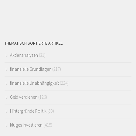
THEMATISCH SORTIERTE ARTIKEL
Aktienanalysen
(31)
finanzielle Grundlagen
(217)
finanzielle Unabhängigkeit
(224)
Geld verdienen
(126)
Hintergründe Politik
(83)
kluges Investieren
(415)