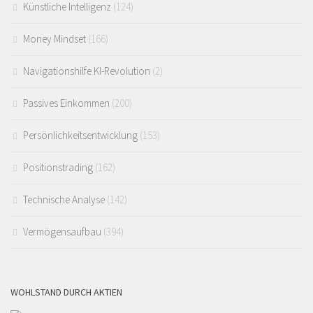
Künstliche Intelligenz
(124)
Money Mindset
(166)
Navigationshilfe KI-Revolution
(2)
Passives Einkommen
(200)
Persönlichkeitsentwicklung
(153)
Positionstrading
(162)
Technische Analyse
(142)
Vermögensaufbau
(394)
WOHLSTAND DURCH AKTIEN