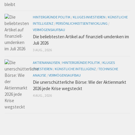
HINTERGRÜNDE POLITIK
/
KLUGES INVESTIEREN
/
KÜNSTLICHE
INTELLIGENZ
/
PERSÖNLICHKEITSENTWICKLUNG
/
VERMÖGENSAUFBAU
Die beliebtesten Artikel auf finanziell-umdenken im
Juli 2026
3 AUG., 2026
AKTIENANALYSEN
/
HINTERGRÜNDE POLITIK
/
KLUGES
INVESTIEREN
/
KÜNSTLICHE INTELLIGENZ
/
TECHNISCHE
ANALYSE
/
VERMÖGENSAUFBAU
Die unerschütterliche Börse: Wie der Aktienmarkt
2026 jede Krise wegsteckt
4 AUG., 2026