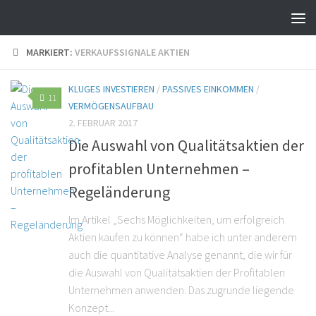
MARKIERT:
VERKAUFSSIGNALE AKTIEN
KLUGES INVESTIEREN
/
PASSIVES EINKOMMEN
/
11
VERMÖGENSAUFBAU
2. FEBRUAR 2017
Die Auswahl von Qualitätsaktien der
profitablen Unternehmen –
Regeländerung
Im Artikel „Sechs Möglichkeiten, um erfolgreich
Aktien kaufen zu können“ habe ich unter anderem
auch die quantitative Analyse genannt, die wir für
die Auswahl von Qualitätsaktien der Profitablen
Unternehmen anwenden. Das zugrunde liegende
Konzept...