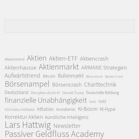
Aktien
Aktien-ETF
Aktiencrash
Abwärtstrend
Aktienmarkt
Aktienhausse
ARMANE Strategien
Aufwärtstrend
Bullenmarkt
Bitcoin
Bärenmarkt
Börsen-Crash
Börsenampel
Charttechnik
Börsencrash
Deutschland
finanzielle Bildung
Disruption durch KI
Donald Trump
finanzielle Unabhängigkeit
Gold
Geld
Ki-Boom
Inflation
KI-Hype
investieren
Ichimoku-Indikator
Korrektur Aktien
künstliche Intelligenz
Lars Hattwig
Newsletter
Passiver Geldfluss Academy