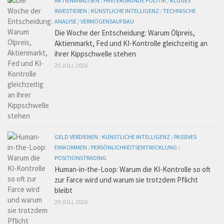
AKTIENANALYSEN
/
HINTERGRÜNDE POLITIK
/
KLUGES
INVESTIEREN
/
KÜNSTLICHE INTELLIGENZ
/
TECHNISCHE
ANALYSE
/
VERMÖGENSAUFBAU
Die Woche der Entscheidung: Warum Ölpreis,
Aktienmarkt, Fed und KI-Kontrolle gleichzeitig an
ihrer Kippschwelle stehen
25 JULI, 2026
GELD VERDIENEN
/
KÜNSTLICHE INTELLIGENZ
/
PASSIVES
EINKOMMEN
/
PERSÖNLICHKEITSENTWICKLUNG
/
POSITIONSTRADING
Human-in-the-Loop: Warum die KI-Kontrolle so oft
zur Farce wird und warum sie trotzdem Pflicht
bleibt
29 JULI, 2026