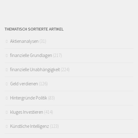
THEMATISCH SORTIERTE ARTIKEL
Aktienanalysen
(31)
finanzielle Grundlagen
(217)
finanzielle Unabhängigkeit
(224)
Geld verdienen
(126)
Hintergründe Politik
(83)
kluges Investieren
(414)
Künstliche Intelligenz
(123)