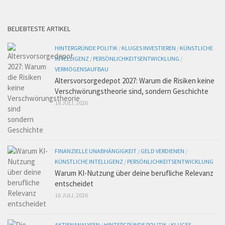
BELIEBTESTE ARTIKEL
HINTERGRÜNDE POLITIK
/
KLUGES INVESTIEREN
/
KÜNSTLICHE
INTELLIGENZ
/
PERSÖNLICHKEITSENTWICKLUNG
/
VERMÖGENSAUFBAU
Altersvorsorgedepot 2027: Warum die Risiken keine
Verschwörungstheorie sind, sondern Geschichte
18 JULI, 2026
FINANZIELLE UNABHÄNGIGKEIT
/
GELD VERDIENEN
/
KÜNSTLICHE INTELLIGENZ
/
PERSÖNLICHKEITSENTWICKLUNG
Warum KI-Nutzung über deine berufliche Relevanz
entscheidet
16 JULI, 2026
AKTIENANALYSEN
/
HINTERGRÜNDE POLITIK
/
KLUGES