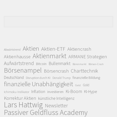
Aktien
Aktien-ETF
Aktiencrash
Abwärtstrend
Aktienmarkt
Aktienhausse
ARMANE Strategien
Aufwärtstrend
Bullenmarkt
Bitcoin
Bärenmarkt
Börsen-Crash
Börsenampel
Charttechnik
Börsencrash
Deutschland
finanzielle Bildung
Disruption durch KI
Donald Trump
finanzielle Unabhängigkeit
Gold
Geld
Ki-Boom
Inflation
KI-Hype
investieren
Ichimoku-Indikator
Korrektur Aktien
künstliche Intelligenz
Lars Hattwig
Newsletter
Passiver Geldfluss Academy