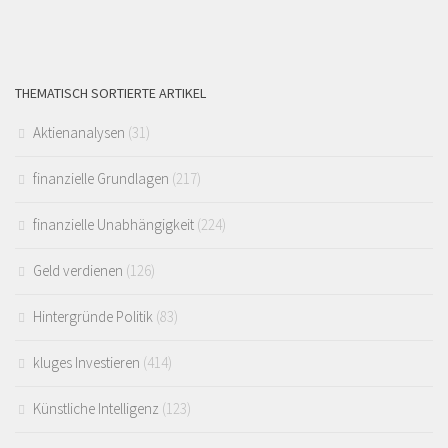
THEMATISCH SORTIERTE ARTIKEL
Aktienanalysen
(31)
finanzielle Grundlagen
(217)
finanzielle Unabhängigkeit
(224)
Geld verdienen
(126)
Hintergründe Politik
(83)
kluges Investieren
(414)
Künstliche Intelligenz
(123)