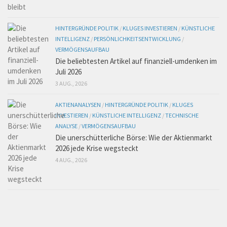
HINTERGRÜNDE POLITIK
/
KLUGES INVESTIEREN
/
KÜNSTLICHE
INTELLIGENZ
/
PERSÖNLICHKEITSENTWICKLUNG
/
VERMÖGENSAUFBAU
Die beliebtesten Artikel auf finanziell-umdenken im
Juli 2026
3 AUG., 2026
AKTIENANALYSEN
/
HINTERGRÜNDE POLITIK
/
KLUGES
INVESTIEREN
/
KÜNSTLICHE INTELLIGENZ
/
TECHNISCHE
ANALYSE
/
VERMÖGENSAUFBAU
Die unerschütterliche Börse: Wie der Aktienmarkt
2026 jede Krise wegsteckt
4 AUG., 2026