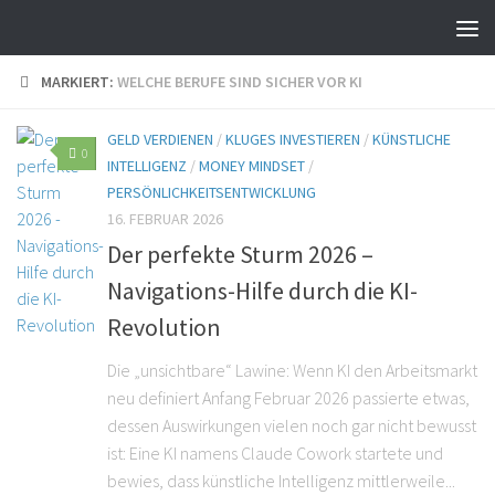
MARKIERT:
WELCHE BERUFE SIND SICHER VOR KI
GELD VERDIENEN
/
KLUGES INVESTIEREN
/
KÜNSTLICHE
0
INTELLIGENZ
/
MONEY MINDSET
/
PERSÖNLICHKEITSENTWICKLUNG
16. FEBRUAR 2026
Der perfekte Sturm 2026 –
Navigations-Hilfe durch die KI-
Revolution
Die „unsichtbare“ Lawine: Wenn KI den Arbeitsmarkt
neu definiert Anfang Februar 2026 passierte etwas,
dessen Auswirkungen vielen noch gar nicht bewusst
ist: Eine KI namens Claude Cowork startete und
bewies, dass künstliche Intelligenz mittlerweile...