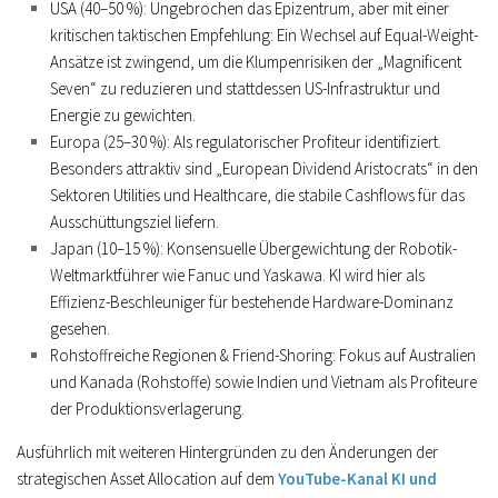
USA (40–50 %):
Ungebrochen das Epizentrum, aber mit einer
kritischen taktischen Empfehlung: Ein Wechsel auf
Equal-Weight-
Ansätze
ist zwingend, um die Klumpenrisiken der „Magnificent
Seven“ zu reduzieren und stattdessen US-Infrastruktur und
Energie zu gewichten.
Europa (25–30 %):
Als regulatorischer Profiteur identifiziert.
Besonders attraktiv sind
„European Dividend Aristocrats“
in den
Sektoren Utilities und Healthcare, die stabile Cashflows für das
Ausschüttungsziel liefern.
Japan (10–15 %):
Konsensuelle Übergewichtung der Robotik-
Weltmarktführer wie
Fanuc und Yaskawa
. KI wird hier als
Effizienz-Beschleuniger für bestehende Hardware-Dominanz
gesehen.
Rohstoffreiche Regionen & Friend-Shoring:
Fokus auf Australien
und Kanada (Rohstoffe) sowie Indien und Vietnam als Profiteure
der Produktionsverlagerung.
Ausführlich mit weiteren Hintergründen zu den Änderungen der
strategischen Asset Allocation auf dem
YouTube-Kanal KI und