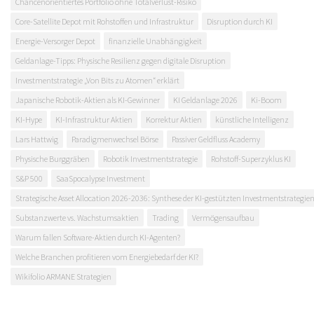
Chancenorientiertes Portfolio ohne Totalverlust-Risiko
Core-Satellite Depot mit Rohstoffen und Infrastruktur
Disruption durch KI
Energie-Versorger Depot
finanzielle Unabhängigkeit
Geldanlage-Tipps: Physische Resilienz gegen digitale Disruption
Investmentstrategie „Von Bits zu Atomen“ erklärt
Japanische Robotik-Aktien als KI-Gewinner
KI Geldanlage 2026
Ki-Boom
KI-Hype
KI-Infrastruktur Aktien
Korrektur Aktien
künstliche Intelligenz
Lars Hattwig
Paradigmenwechsel Börse
Passiver Geldfluss Academy
Physische Burggräben
Robotik Investmentstrategie
Rohstoff-Superzyklus KI
S&P 500
SaaSpocalypse Investment
Strategische Asset Allocation 2026-2036: Synthese der KI-gestützten Investmentstrategie
Substanzwerte vs. Wachstumsaktien
Trading
Vermögensaufbau
Warum fallen Software-Aktien durch KI-Agenten?
Welche Branchen profitieren vom Energiebedarf der KI?
Wikifolio ARMANE Strategien