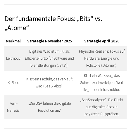
Der fundamentale Fokus: „Bits“ vs.
„Atome“
Merkmal
Strategie November 2025
Strategie April 2026
Digitales Wachstum:
KI als
Physische Resilienz:
Fokus auf
Leitmotiv
Effizienz-Turbo für Software und
Hardware, Energie und
Dienstleistungen („Bits“).
Rohstoffe („Atome“).
KI ist ein Werkzeug, das
KI ist ein Produkt, das verkauft
KI-Rolle
Software entwertet; der Wert
wird (SaaS, Abos).
liegt in der Infrastruktur.
„SaaSpocalypse“: Die Flucht
Kern-
„Die USA führen die digitale
aus digitalen Abos in
Narrativ
Revolution an.“
physische Burggräben.