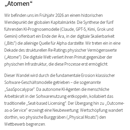
„Atomen“
Wir befinden uns im Frühjahr 2026 an einem historischen
Wendepunkt der globalen Kapitalmärkte. Die Synthese der fünf
führenden KI-Prognosemodelle (Claude, GPT-5, Kimi, Grok und
Gemini) offenbart ein Ende der Ära, in der digitale Skalierbarkeit
(„Bits“) die alleinige Quelle für Alpha darstellte. Wir treten ein in eine
Dekade des strukturellen Re-Ratings physischer Vermögenswerte
(„Atome“). Die digitale Welt verliert ihren Primat gegenüber der
physischen Infrastruktur, die diese Prozesse erst ermöglicht.
Dieser Wandel wird durch die fundamentale Erosion klassischer
Software-Geschäftsmodelle getrieben – die sogenannte
„SaaSpocalypse“
. Da autonome KI-Agenten die menschliche
Arbeitskraft in der Softwarenutzung entkoppeln, kollabiert das
traditionelle
„Seat-based Licensing“
. Der Übergang hin zu
„Outcome-
as-a-Service“
erzwingt eine Neubewertung: Wertschöpfung wandert
dorthin, wo physische Burggräben („Physical Moats“) den
Wettbewerb begrenzen.