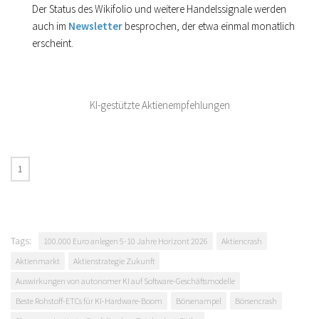
Der Status des Wikifolio und weitere Handelssignale werden
auch im
Newsletter
besprochen, der etwa einmal monatlich
erscheint.
KI-gestützte Aktienempfehlungen
Tags:
100.000 Euro anlegen 5-10 Jahre Horizont 2026
Aktiencrash
Aktienmarkt
Aktienstrategie Zukunft
Auswirkungen von autonomer KI auf Software-Geschäftsmodelle
Beste Rohstoff-ETCs für KI-Hardware-Boom
Börsenampel
Börsencrash