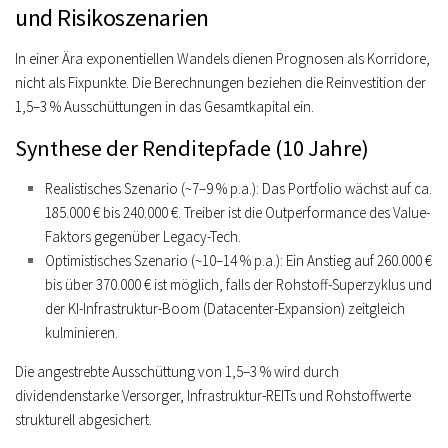
und Risikoszenarien
In einer Ära exponentiellen Wandels dienen Prognosen als Korridore,
nicht als Fixpunkte. Die Berechnungen beziehen die Reinvestition der
1,5–3 % Ausschüttungen in das Gesamtkapital ein.
Synthese der Renditepfade (10 Jahre)
Realistisches Szenario (~7–9 % p.a.):
Das Portfolio wächst auf ca.
185.000 € bis 240.000 €
. Treiber ist die Outperformance des Value-
Faktors gegenüber Legacy-Tech.
Optimistisches Szenario (~10–14 % p.a.):
Ein Anstieg auf
260.000 €
bis über 370.000 €
ist möglich, falls der Rohstoff-Superzyklus und
der KI-Infrastruktur-Boom (Datacenter-Expansion) zeitgleich
kulminieren.
Die angestrebte
Ausschüttung von 1,5–3 %
wird durch
dividendenstarke Versorger, Infrastruktur-REITs und Rohstoffwerte
strukturell abgesichert.