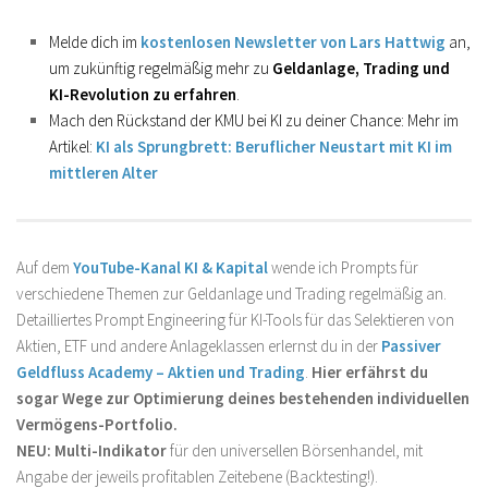
Melde dich im
kostenlosen Newsletter von Lars Hattwig
an,
um zukünftig regelmäßig mehr zu
Geldanlage, Trading und
KI-Revolution zu erfahren
.
Mach den Rückstand der KMU bei KI zu deiner Chance: Mehr im
Artikel:
KI als Sprungbrett: Beruflicher Neustart mit KI im
mittleren Alter
Auf dem
YouTube-Kanal KI & Kapital
wende ich Prompts für
verschiedene Themen zur Geldanlage und Trading regelmäßig an.
Detailliertes Prompt Engineering für KI-Tools für das Selektieren von
Aktien, ETF und andere Anlageklassen erlernst du in der
Passiver
Geldfluss Academy – Aktien und Trading
.
Hier erfährst du
sogar Wege zur Optimierung deines bestehenden individuellen
Vermögens-Portfolio.
NEU: Multi-Indikator
für den universellen Börsenhandel, mit
Angabe der jeweils profitablen Zeitebene (Backtesting!).