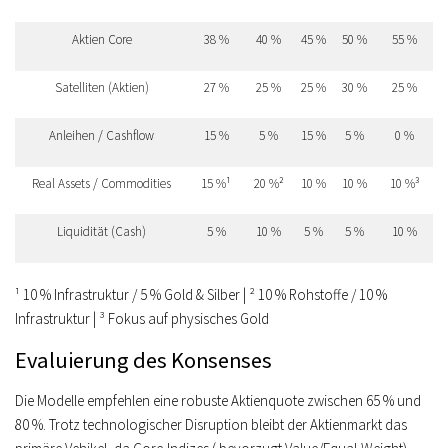
Aktien Core
38 %
40 %
45 %
50 %
55 %
Satelliten (Aktien)
27 %
25 %
25 %
30 %
25 %
Anleihen / Cashflow
15 %
5 %
15 %
5 %
0 %
Real Assets / Commodities
15 %¹
20 %²
10 %
10 %
10 %³
Liquidität (Cash)
5 %
10 %
5 %
5 %
10 %
¹ 10 % Infrastruktur / 5 % Gold & Silber | ² 10 % Rohstoffe / 10 %
Infrastruktur | ³ Fokus auf physisches Gold
Evaluierung des Konsenses
Die Modelle empfehlen eine robuste
Aktienquote zwischen 65 % und
80 %
. Trotz technologischer Disruption bleibt der Aktienmarkt das