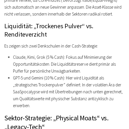
primäre Vehikel, da Core-Indizes ( bevorzugt Value/Equal-Weight)
sich automatisch an neue Gewinner anpassen. Die Asset-Klasse wird
nicht verlassen, sondern innerhalb der Sektoren radikal rotiert.
Liquidität: „Trockenes Pulver“ vs.
Renditeverzicht
Es zeigen sich zwei Denkschulen in der Cash-Strategie:
Claude, Kimi, Grok (5 % Cash):
Fokus auf Minimierung der
Opportunitätskosten. Die Liquiditätsreserve dient primär als
Puffer für persönliche Unwägbarkeiten.
GPT-5 und Gemini (10 % Cash):
Hier wird Liquidität als
„strategisches Trockenpulver“
definiert. In der volatilen Ära der
SaaSpocalypse wird mit Übertreibungen nach unten gerechnet,
um Qualitätswerte mit physischer Substanz antizyklisch zu
erwerben.
Sektor-Strategie: „Physical Moats“ vs.
„Legacy-Tech“