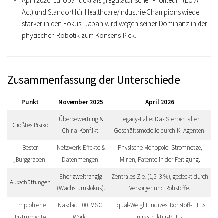
April 2026:
Europa rückt als
„regulatorischer Profiteur“
(EU AI
Act) und Standort für Healthcare/Industrie-Champions wieder
stärker in den Fokus. Japan wird wegen seiner Dominanz in der
physischen Robotik
zum Konsens-Pick.
Zusammenfassung der Unterschiede
Punkt
November 2025
April 2026
Überbewertung &
Legacy-Falle:
Das Sterben alter
Größtes Risiko
China-Konflikt.
Geschäftsmodelle durch KI-Agenten.
Bester
Netzwerk-Effekte &
Physische Monopole:
Stromnetze,
„Burggraben“
Datenmengen.
Minen, Patente in der Fertigung.
Eher zweitrangig
Zentrales Ziel (1,5–3 %), gedeckt durch
Ausschüttungen
(Wachstumsfokus).
Versorger und Rohstoffe.
Empfohlene
Nasdaq 100, MSCI
Equal-Weight Indizes, Rohstoff-ETCs,
Instrumente
World.
Infrastruktur-REITs.