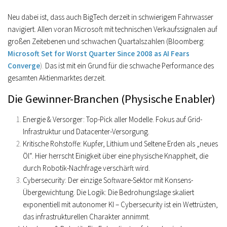
Neu dabei ist, dass auch BigTech derzeit in schwierigem Fahrwasser
navigiert. Allen voran Microsoft mit technischen Verkaufssignalen auf
großen Zeitebenen und schwachen Quartalszahlen (Bloomberg:
Microsoft Set for Worst Quarter Since 2008 as AI Fears
Converge
).
Das ist mit ein Grund für die schwache Performance des
gesamten Aktienmarktes derzeit.
Die Gewinner-Branchen (Physische Enabler)
Energie & Versorger:
Top-Pick aller Modelle. Fokus auf
Grid-
Infrastruktur
und Datacenter-Versorgung.
Kritische Rohstoffe:
Kupfer, Lithium und Seltene Erden als „neues
Öl“. Hier herrscht Einigkeit über eine physische Knappheit, die
durch Robotik-Nachfrage verschärft wird.
Cybersecurity:
Der einzige Software-Sektor mit Konsens-
Übergewichtung. Die Logik: Die Bedrohungslage skaliert
exponentiell mit autonomer KI – Cybersecurity ist ein
Wettrüsten
,
das infrastrukturellen Charakter annimmt.