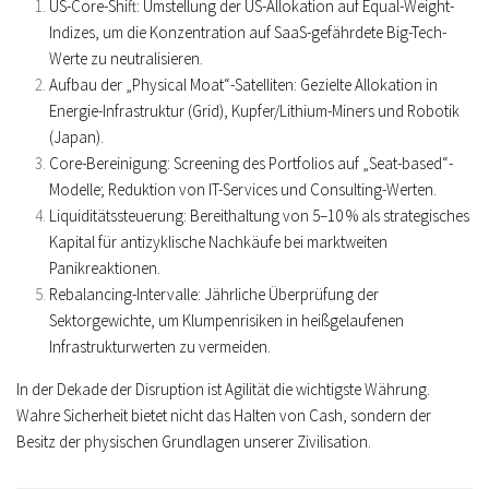
US-Core-Shift:
Umstellung der US-Allokation auf
Equal-Weight-
Indizes
, um die Konzentration auf SaaS-gefährdete Big-Tech-
Werte zu neutralisieren.
Aufbau der „Physical Moat“-Satelliten:
Gezielte Allokation in
Energie-Infrastruktur (Grid), Kupfer/Lithium-Miners und Robotik
(Japan).
Core-Bereinigung:
Screening des Portfolios auf „Seat-based“-
Modelle; Reduktion von IT-Services und Consulting-Werten.
Liquiditätssteuerung:
Bereithaltung von 5–10 % als strategisches
Kapital für antizyklische Nachkäufe bei marktweiten
Panikreaktionen.
Rebalancing-Intervalle:
Jährliche Überprüfung der
Sektorgewichte, um Klumpenrisiken in heißgelaufenen
Infrastrukturwerten zu vermeiden.
In der Dekade der Disruption ist Agilität die wichtigste Währung.
Wahre Sicherheit bietet nicht das Halten von Cash, sondern der
Besitz der physischen Grundlagen unserer Zivilisation.