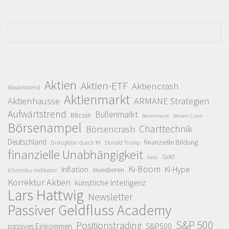
Aktien
Aktien-ETF
Aktiencrash
Abwärtstrend
Aktienmarkt
Aktienhausse
ARMANE Strategien
Aufwärtstrend
Bullenmarkt
Bitcoin
Bärenmarkt
Börsen-Crash
Börsenampel
Charttechnik
Börsencrash
Deutschland
finanzielle Bildung
Disruption durch KI
Donald Trump
finanzielle Unabhängigkeit
Gold
Geld
Ki-Boom
Inflation
KI-Hype
investieren
Ichimoku-Indikator
Korrektur Aktien
künstliche Intelligenz
Lars Hattwig
Newsletter
Passiver Geldfluss Academy
S&P 500
Positionstrading
S&P500
passives Einkommen