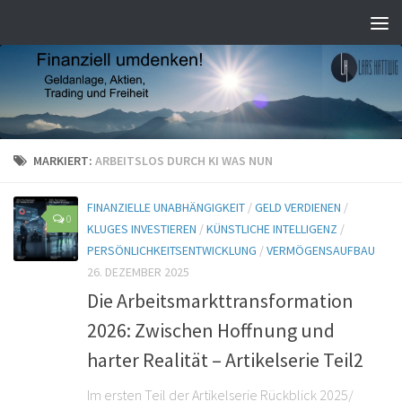
MARKIERT:
ARBEITSLOS DURCH KI WAS NUN
FINANZIELLE UNABHÄNGIGKEIT
/
GELD VERDIENEN
/
0
KLUGES INVESTIEREN
/
KÜNSTLICHE INTELLIGENZ
/
PERSÖNLICHKEITSENTWICKLUNG
/
VERMÖGENSAUFBAU
26. DEZEMBER 2025
Die Arbeitsmarkttransformation
2026: Zwischen Hoffnung und
harter Realität – Artikelserie Teil2
Im ersten Teil der Artikelserie Rückblick 2025/