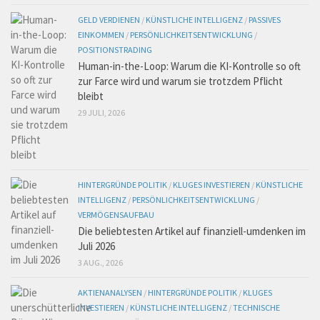
GELD VERDIENEN
/
KÜNSTLICHE INTELLIGENZ
/
PASSIVES
EINKOMMEN
/
PERSÖNLICHKEITSENTWICKLUNG
/
POSITIONSTRADING
Human-in-the-Loop: Warum die KI-Kontrolle so oft
zur Farce wird und warum sie trotzdem Pflicht
bleibt
29 JULI, 2026
HINTERGRÜNDE POLITIK
/
KLUGES INVESTIEREN
/
KÜNSTLICHE
INTELLIGENZ
/
PERSÖNLICHKEITSENTWICKLUNG
/
VERMÖGENSAUFBAU
Die beliebtesten Artikel auf finanziell-umdenken im
Juli 2026
3 AUG., 2026
AKTIENANALYSEN
/
HINTERGRÜNDE POLITIK
/
KLUGES
INVESTIEREN
/
KÜNSTLICHE INTELLIGENZ
/
TECHNISCHE