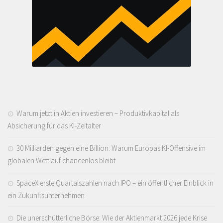
Warum jetzt in Aktien investieren – Produktivkapital als
Absicherung für das KI-Zeitalter
30 Milliarden gegen eine Billion: Warum Europas KI-Offensive im
globalen Wettlauf chancenlos bleibt
SpaceX erste Quartalszahlen nach IPO – ein öffentlicher Einblick in
ein Zukunftsunternehmen
Die unerschütterliche Börse: Wie der Aktienmarkt 2026 jede Krise