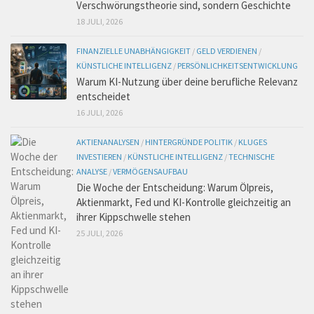
Verschwörungstheorie sind, sondern Geschichte
18 JULI, 2026
FINANZIELLE UNABHÄNGIGKEIT
/
GELD VERDIENEN
/
KÜNSTLICHE INTELLIGENZ
/
PERSÖNLICHKEITSENTWICKLUNG
Warum KI-Nutzung über deine berufliche Relevanz
entscheidet
16 JULI, 2026
AKTIENANALYSEN
/
HINTERGRÜNDE POLITIK
/
KLUGES
INVESTIEREN
/
KÜNSTLICHE INTELLIGENZ
/
TECHNISCHE
ANALYSE
/
VERMÖGENSAUFBAU
Die Woche der Entscheidung: Warum Ölpreis,
Aktienmarkt, Fed und KI-Kontrolle gleichzeitig an
ihrer Kippschwelle stehen
25 JULI, 2026