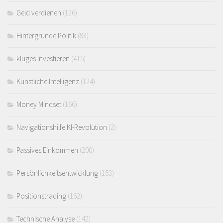
Geld verdienen
(126)
Hintergründe Politik
(83)
kluges Investieren
(415)
Künstliche Intelligenz
(124)
Money Mindset
(166)
Navigationshilfe KI-Revolution
(2)
Passives Einkommen
(200)
Persönlichkeitsentwicklung
(153)
Positionstrading
(162)
Technische Analyse
(142)