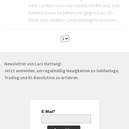
mehr Ländern kann man bereits mit Bitcoins, bzw.
Anteilen davon bezahlen und gegen Euro, US-
Dollar oder anderes Zentralbankgeld tauschen....
Newsletter von Lars Hattwig!
Jetzt anmelden, um regelmäßig Neuigkeiten zu Geldanlage,
Trading und KI-Revolution zu erfahren.
E-Mail*