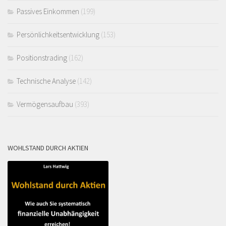
Passives Einkommen
(199)
Persönlichkeitsentwicklung
(153)
Positionstrading
(162)
Technische Analyse
(142)
Vermögensaufbau
(393)
WOHLSTAND DURCH AKTIEN