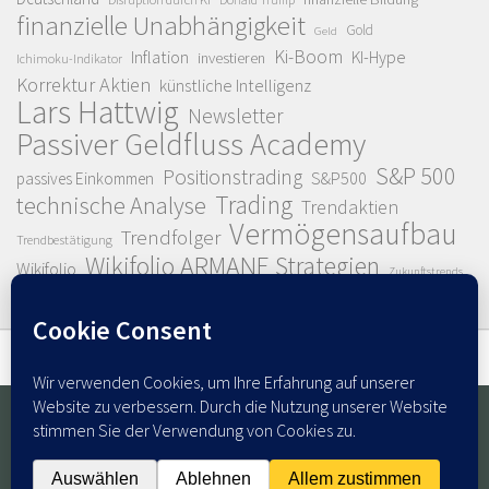
finanzielle Unabhängigkeit
Gold
Geld
Ki-Boom
Inflation
KI-Hype
investieren
Ichimoku-Indikator
Korrektur Aktien
künstliche Intelligenz
Lars Hattwig
Newsletter
Passiver Geldfluss Academy
S&P 500
Positionstrading
S&P500
passives Einkommen
Trading
technische Analyse
Trendaktien
Vermögensaufbau
Trendfolger
Trendbestätigung
Wikifolio ARMANE Strategien
Wikifolio
Zukunftstrends
© 2026. Alle Rechte vorbehalten.
Powered by
- Entworfen mit dem
Hueman Theme