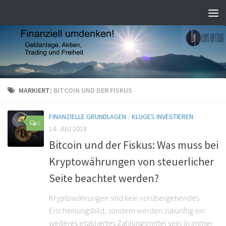
MARKIERT:
BITCOIN UND DER FISKUS
FINANZIELLE GRUNDLAGEN
/
KLUGES INVESTIEREN
0
14. JULI 2018
Bitcoin und der Fiskus: Was muss bei
Kryptowährungen von steuerlicher
Seite beachtet werden?
Kryptowährungen sind kein vorübergehendes
Erscheinungsbild, sondern werden zukünftig ein
weiteres etabliertes Zahlungsmittel sein. In immer