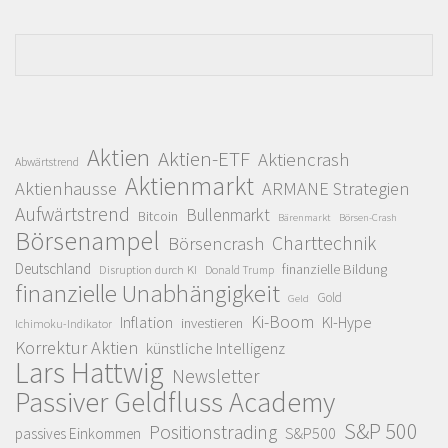
Aktien
Aktien-ETF
Aktiencrash
Abwärtstrend
Aktienmarkt
Aktienhausse
ARMANE Strategien
Aufwärtstrend
Bullenmarkt
Bitcoin
Bärenmarkt
Börsen-Crash
Börsenampel
Charttechnik
Börsencrash
Deutschland
finanzielle Bildung
Disruption durch KI
Donald Trump
finanzielle Unabhängigkeit
Gold
Geld
Ki-Boom
Inflation
KI-Hype
investieren
Ichimoku-Indikator
Korrektur Aktien
künstliche Intelligenz
Lars Hattwig
Newsletter
Passiver Geldfluss Academy
S&P 500
Positionstrading
S&P500
passives Einkommen