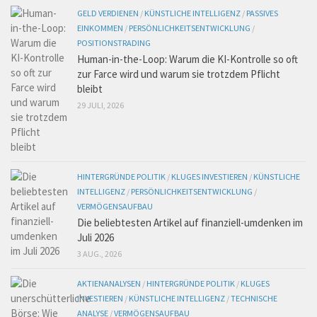
GELD VERDIENEN
/
KÜNSTLICHE INTELLIGENZ
/
PASSIVES
EINKOMMEN
/
PERSÖNLICHKEITSENTWICKLUNG
/
POSITIONSTRADING
Human-in-the-Loop: Warum die KI-Kontrolle so oft
zur Farce wird und warum sie trotzdem Pflicht
bleibt
29 JULI, 2026
HINTERGRÜNDE POLITIK
/
KLUGES INVESTIEREN
/
KÜNSTLICHE
INTELLIGENZ
/
PERSÖNLICHKEITSENTWICKLUNG
/
VERMÖGENSAUFBAU
Die beliebtesten Artikel auf finanziell-umdenken im
Juli 2026
3 AUG., 2026
AKTIENANALYSEN
/
HINTERGRÜNDE POLITIK
/
KLUGES
INVESTIEREN
/
KÜNSTLICHE INTELLIGENZ
/
TECHNISCHE
ANALYSE
/
VERMÖGENSAUFBAU