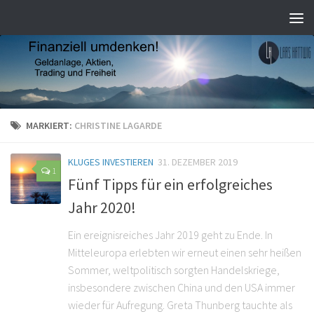
MARKIERT:
CHRISTINE LAGARDE
KLUGES INVESTIEREN
31. DEZEMBER 2019
1
Fünf Tipps für ein erfolgreiches
Jahr 2020!
Ein ereignisreiches Jahr 2019 geht zu Ende. In
Mitteleuropa erlebten wir erneut einen sehr heißen
Sommer, weltpolitisch sorgten Handelskriege,
insbesondere zwischen China und den USA immer
wieder für Aufregung. Greta Thunberg tauchte als