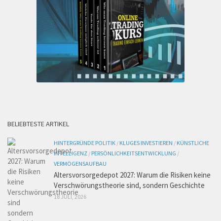
BELIEBTESTE ARTIKEL
HINTERGRÜNDE POLITIK
/
KLUGES INVESTIEREN
/
KÜNSTLICHE
INTELLIGENZ
/
PERSÖNLICHKEITSENTWICKLUNG
/
VERMÖGENSAUFBAU
Altersvorsorgedepot 2027: Warum die Risiken keine
Verschwörungstheorie sind, sondern Geschichte
18 JULI, 2026