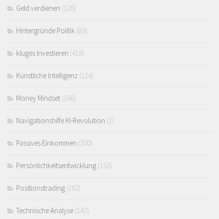
Geld verdienen
(126)
Hintergründe Politik
(83)
kluges Investieren
(415)
Künstliche Intelligenz
(124)
Money Mindset
(166)
Navigationshilfe KI-Revolution
(2)
Passives Einkommen
(200)
Persönlichkeitsentwicklung
(153)
Positionstrading
(162)
Technische Analyse
(142)