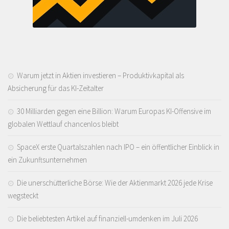
Warum jetzt in Aktien investieren – Produktivkapital als
Absicherung für das KI-Zeitalter
30 Milliarden gegen eine Billion: Warum Europas KI-Offensive im
globalen Wettlauf chancenlos bleibt
SpaceX erste Quartalszahlen nach IPO – ein öffentlicher Einblick in
ein Zukunftsunternehmen
Die unerschütterliche Börse: Wie der Aktienmarkt 2026 jede Krise
wegsteckt
Die beliebtesten Artikel auf finanziell-umdenken im Juli 2026