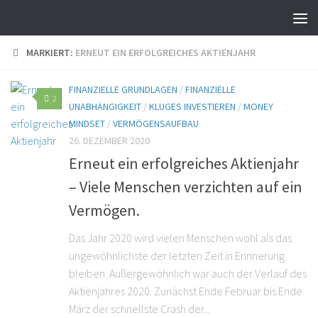
MARKIERT:
ERNEUT EIN ERFOLGREICHES AKTIENJAHR
FINANZIELLE GRUNDLAGEN
/
FINANZIELLE
2
UNABHÄNGIGKEIT
/
KLUGES INVESTIEREN
/
MONEY
MINDSET
/
VERMÖGENSAUFBAU
26. DEZEMBER 2020
Erneut ein erfolgreiches Aktienjahr
– Viele Menschen verzichten auf ein
Vermögen.
Das Jahr 2020 wird vielen Menschen wohl als das
ungewöhnlichste der letzten Zeit in Erinnerung
bleiben. Außergewöhnlich war auch der Verlauf des
Aktienjahres 2020. Zunächst Ende Februar bis Ende
März der schnellste Crash der...