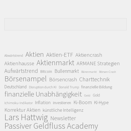
Aktien
Aktien-ETF
Aktiencrash
Abwärtstrend
Aktienmarkt
Aktienhausse
ARMANE Strategien
Aufwärtstrend
Bullenmarkt
Bitcoin
Bärenmarkt
Börsen-Crash
Börsenampel
Charttechnik
Börsencrash
Deutschland
finanzielle Bildung
Disruption durch KI
Donald Trump
finanzielle Unabhängigkeit
Gold
Geld
Ki-Boom
Inflation
KI-Hype
investieren
Ichimoku-Indikator
Korrektur Aktien
künstliche Intelligenz
Lars Hattwig
Newsletter
Passiver Geldfluss Academy