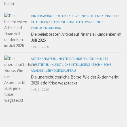
HINTERGRÜNDE POLITIK
/
KLUGES INVESTIEREN
/
KÜNSTLICHE
INTELLIGENZ
/
PERSÖNLICHKEITSENTWICKLUNG
/
VERMÖGENSAUFBAU
Die beliebtesten Artikel auf finanziell-umdenken im
Juli 2026
3 AUG., 2026
AKTIENANALYSEN
/
HINTERGRÜNDE POLITIK
/
KLUGES
INVESTIEREN
/
KÜNSTLICHE INTELLIGENZ
/
TECHNISCHE
ANALYSE
/
VERMÖGENSAUFBAU
Die unerschütterliche Börse: Wie der Aktienmarkt
2026 jede Krise wegsteckt
4 AUG., 2026