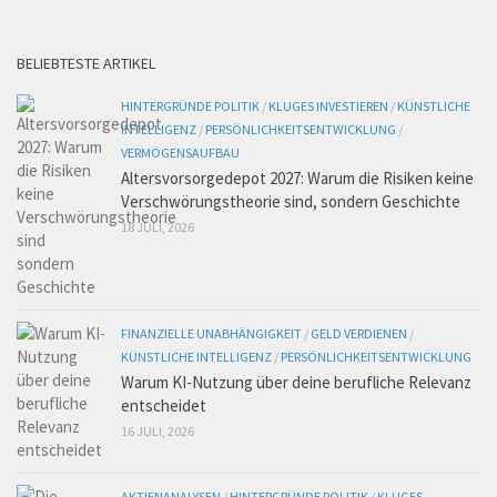
BELIEBTESTE ARTIKEL
HINTERGRÜNDE POLITIK
/
KLUGES INVESTIEREN
/
KÜNSTLICHE
INTELLIGENZ
/
PERSÖNLICHKEITSENTWICKLUNG
/
VERMÖGENSAUFBAU
Altersvorsorgedepot 2027: Warum die Risiken keine
Verschwörungstheorie sind, sondern Geschichte
18 JULI, 2026
FINANZIELLE UNABHÄNGIGKEIT
/
GELD VERDIENEN
/
KÜNSTLICHE INTELLIGENZ
/
PERSÖNLICHKEITSENTWICKLUNG
Warum KI-Nutzung über deine berufliche Relevanz
entscheidet
16 JULI, 2026
AKTIENANALYSEN
/
HINTERGRÜNDE POLITIK
/
KLUGES