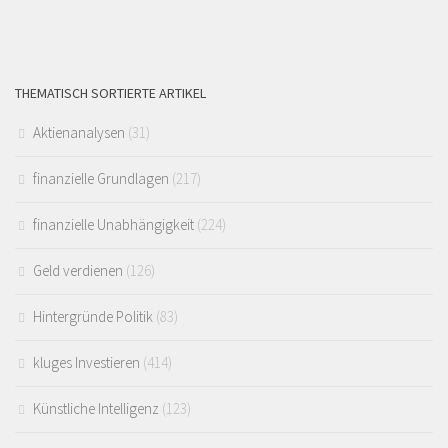
THEMATISCH SORTIERTE ARTIKEL
Aktienanalysen
(31)
finanzielle Grundlagen
(217)
finanzielle Unabhängigkeit
(224)
Geld verdienen
(126)
Hintergründe Politik
(83)
kluges Investieren
(414)
Künstliche Intelligenz
(123)