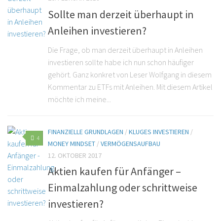
Sollte man derzeit überhaupt in
Anleihen investieren?
Die Frage, ob man derzeit überhaupt in Anleihen
investieren sollte habe ich nun schon häufiger
gehört. Ganz konkret von Leser Wolfgang in diesem
Kommentar zu ETFs mit Anleihen. Mit diesem Artikel
möchte ich meine...
FINANZIELLE GRUNDLAGEN
/
KLUGES INVESTIEREN
/
4
MONEY MINDSET
/
VERMÖGENSAUFBAU
12. OKTOBER 2017
Aktien kaufen für Anfänger –
Einmalzahlung oder schrittweise
investieren?