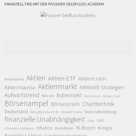
FINANZIELL FREI MIT DER PASSIVER GELDFLUSS ACADEMY
Aktien
Aktien-ETF
Aktiencrash
Abwärtstrend
Aktienmarkt
Aktienhausse
ARMANE Strategien
Aufwärtstrend
Bullenmarkt
Bitcoin
Bärenmarkt
Börsen-Crash
Börsenampel
Charttechnik
Börsencrash
Deutschland
finanzielle Bildung
Disruption durch KI
Donald Trump
finanzielle Unabhängigkeit
Gold
Geld
Ki-Boom
Inflation
KI-Hype
investieren
Ichimoku-Indikator
Korrektur Aktien
künstliche Intelligenz