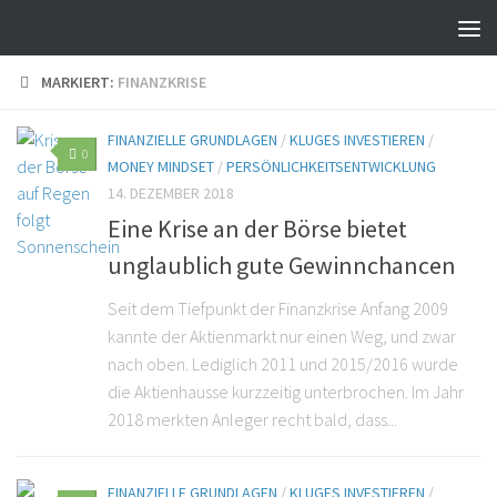
MARKIERT:
FINANZKRISE
FINANZIELLE GRUNDLAGEN
/
KLUGES INVESTIEREN
/
0
MONEY MINDSET
/
PERSÖNLICHKEITSENTWICKLUNG
14. DEZEMBER 2018
Eine Krise an der Börse bietet
unglaublich gute Gewinnchancen
Seit dem Tiefpunkt der Finanzkrise Anfang 2009
kannte der Aktienmarkt nur einen Weg, und zwar
nach oben. Lediglich 2011 und 2015/2016 wurde
die Aktienhausse kurzzeitig unterbrochen. Im Jahr
2018 merkten Anleger recht bald, dass...
FINANZIELLE GRUNDLAGEN
/
KLUGES INVESTIEREN
/