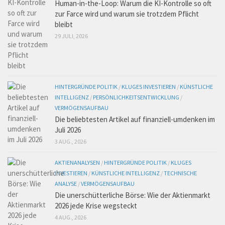
Human-in-the-Loop: Warum die KI-Kontrolle so oft
zur Farce wird und warum sie trotzdem Pflicht
bleibt
29 JULI, 2026
HINTERGRÜNDE POLITIK
/
KLUGES INVESTIEREN
/
KÜNSTLICHE
INTELLIGENZ
/
PERSÖNLICHKEITSENTWICKLUNG
/
VERMÖGENSAUFBAU
Die beliebtesten Artikel auf finanziell-umdenken im
Juli 2026
3 AUG., 2026
AKTIENANALYSEN
/
HINTERGRÜNDE POLITIK
/
KLUGES
INVESTIEREN
/
KÜNSTLICHE INTELLIGENZ
/
TECHNISCHE
ANALYSE
/
VERMÖGENSAUFBAU
Die unerschütterliche Börse: Wie der Aktienmarkt
2026 jede Krise wegsteckt
4 AUG., 2026