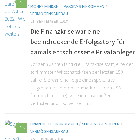
1
MONEY MINDSET
/
PASSIVES EINKOMMEN
/
VERMÖGENSAUFBAU
21. SEPTEMBER 2018
Die Finanzkrise war eine
beeindruckende Erfolgsstory für
damals entschlossene Privatanleger
Vor zehn Jahren fand die Finanzkrise statt, eine der
schlimmsten Wirtschaftskrisen der letzten 150
Jahre. Sie war eine Folge eines spekulativ
aufgeblähten Immobilienmarktes in den USA
(Immobilienblase), was sich anschließend in
Verlusten und Insolvenzen in...
FINANZIELLE GRUNDLAGEN
/
KLUGES INVESTIEREN
/
5
VERMÖGENSAUFBAU
26. FEBRUAR 2018