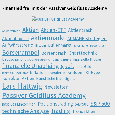
Finanziell frei mit der Passiver Geldfluss Academy
Aktien
Aktien-ETF
Aktiencrash
Abwärtstrend
Aktienmarkt
Aktienhausse
ARMANE Strategien
Aufwärtstrend
Bullenmarkt
Bitcoin
Bärenmarkt
Börsen-Crash
Börsenampel
Charttechnik
Börsencrash
Deutschland
finanzielle Bildung
Disruption durch KI
Donald Trump
finanzielle Unabhängigkeit
Gold
Geld
Ki-Boom
Inflation
KI-Hype
investieren
Ichimoku-Indikator
Korrektur Aktien
künstliche Intelligenz
Lars Hattwig
Newsletter
Passiver Geldfluss Academy
S&P 500
Positionstrading
S&P500
passives Einkommen
Trading
technische Analyse
Trendaktien