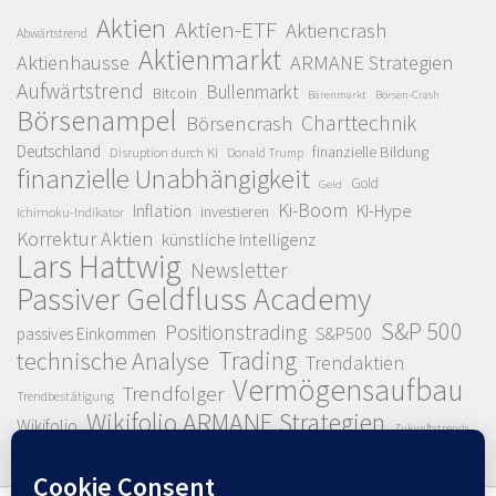
Aktien
Aktien-ETF
Aktiencrash
Abwärtstrend
Aktienmarkt
Aktienhausse
ARMANE Strategien
Aufwärtstrend
Bullenmarkt
Bitcoin
Bärenmarkt
Börsen-Crash
Börsenampel
Charttechnik
Börsencrash
Deutschland
finanzielle Bildung
Disruption durch KI
Donald Trump
finanzielle Unabhängigkeit
Gold
Geld
Ki-Boom
Inflation
KI-Hype
investieren
Ichimoku-Indikator
Korrektur Aktien
künstliche Intelligenz
Lars Hattwig
Newsletter
Passiver Geldfluss Academy
S&P 500
Positionstrading
S&P500
passives Einkommen
Trading
technische Analyse
Trendaktien
Vermögensaufbau
Trendfolger
Trendbestätigung
Wikifolio ARMANE Strategien
Wikifolio
Zukunftstrends