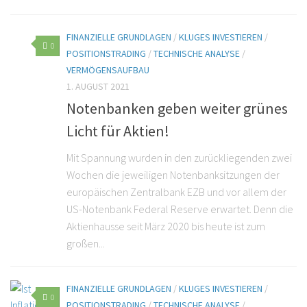
FINANZIELLE GRUNDLAGEN
/
KLUGES INVESTIEREN
/
0
POSITIONSTRADING
/
TECHNISCHE ANALYSE
/
VERMÖGENSAUFBAU
1. AUGUST 2021
Notenbanken geben weiter grünes
Licht für Aktien!
Mit Spannung wurden in den zurückliegenden zwei
Wochen die jeweiligen Notenbanksitzungen der
europäischen Zentralbank EZB und vor allem der
US-Notenbank Federal Reserve erwartet. Denn die
Aktienhausse seit März 2020 bis heute ist zum
großen...
FINANZIELLE GRUNDLAGEN
/
KLUGES INVESTIEREN
/
0
POSITIONSTRADING
/
TECHNISCHE ANALYSE
/