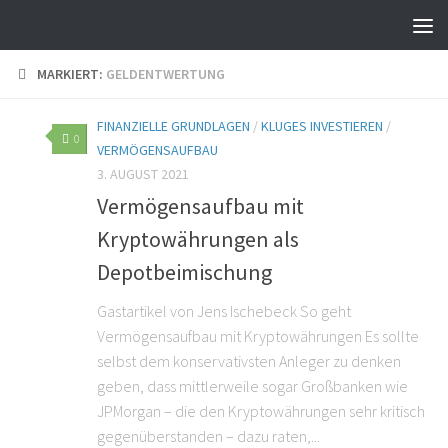
MARKIERT:
GELDENTWERTUNG
FINANZIELLE GRUNDLAGEN
/
KLUGES INVESTIEREN
/
0
VERMÖGENSAUFBAU
3. AUGUST 2021
Vermögensaufbau mit
Kryptowährungen als
Depotbeimischung
Gastartikel von Jens Ischebeck So geht
Vermögensaufbau mit Kryptowährungen Es sollte
selbst dem konservativsten Anleger zu denken
geben, dass mittlerweile sogar Großbanken wie
JPMorgan – die den Kryptowährungen sehr kritisch
gegenüberstanden – dazu raten,...