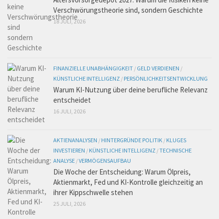
Verschwörungstheorie sind, sondern Geschichte
18 JULI, 2026
FINANZIELLE UNABHÄNGIGKEIT
/
GELD VERDIENEN
/
KÜNSTLICHE INTELLIGENZ
/
PERSÖNLICHKEITSENTWICKLUNG
Warum KI-Nutzung über deine berufliche Relevanz
entscheidet
16 JULI, 2026
AKTIENANALYSEN
/
HINTERGRÜNDE POLITIK
/
KLUGES
INVESTIEREN
/
KÜNSTLICHE INTELLIGENZ
/
TECHNISCHE
ANALYSE
/
VERMÖGENSAUFBAU
Die Woche der Entscheidung: Warum Ölpreis,
Aktienmarkt, Fed und KI-Kontrolle gleichzeitig an
ihrer Kippschwelle stehen
25 JULI, 2026