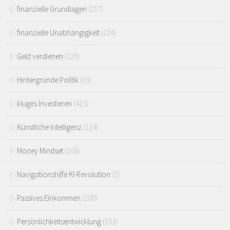
finanzielle Grundlagen
(217)
finanzielle Unabhängigkeit
(224)
Geld verdienen
(126)
Hintergründe Politik
(83)
kluges Investieren
(415)
Künstliche Intelligenz
(124)
Money Mindset
(166)
Navigationshilfe KI-Revolution
(2)
Passives Einkommen
(200)
Persönlichkeitsentwicklung
(153)