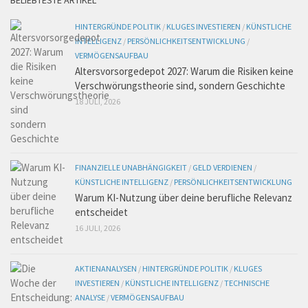
BELIEBTESTE ARTIKEL
HINTERGRÜNDE POLITIK
/
KLUGES INVESTIEREN
/
KÜNSTLICHE
INTELLIGENZ
/
PERSÖNLICHKEITSENTWICKLUNG
/
VERMÖGENSAUFBAU
Altersvorsorgedepot 2027: Warum die Risiken keine
Verschwörungstheorie sind, sondern Geschichte
18 JULI, 2026
FINANZIELLE UNABHÄNGIGKEIT
/
GELD VERDIENEN
/
KÜNSTLICHE INTELLIGENZ
/
PERSÖNLICHKEITSENTWICKLUNG
Warum KI-Nutzung über deine berufliche Relevanz
entscheidet
16 JULI, 2026
AKTIENANALYSEN
/
HINTERGRÜNDE POLITIK
/
KLUGES
INVESTIEREN
/
KÜNSTLICHE INTELLIGENZ
/
TECHNISCHE
ANALYSE
/
VERMÖGENSAUFBAU