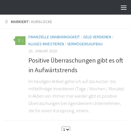
MARKIERT:
KURSLÜCKE
FINANZIELLE UNABHÄNGIGKEIT
/
GELD VERDIENEN
/
1
KLUGES INVESTIEREN
/
VERMÖGENSAUFBAU
26. JANUAR 2020
Positive Überraschungen gibt es oft
in Aufwärtstrends
Im heutigen Artikel gehe ich auf das kürzer- bis
mittelfristige Investieren (Tage / Wochen / Monate)
in Aktien ein. Immer mal wieder gibt es positive
Überraschungen bei irgendeinem Unternehmen,
die für einen Kurssprung, einem...