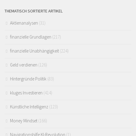
THEMATISCH SORTIERTE ARTIKEL
Aktienanalysen
(31)
finanzielle Grundlagen
(217)
finanzielle Unabhängigkeit
(224)
Geld verdienen
(126)
Hintergründe Politik
(83)
kluges Investieren
(414)
Künstliche Intelligenz
(123)
Money Mindset
(166)
Navigationshilfe KI-Revolution
(1)