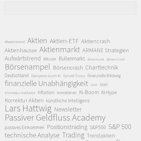
Aktien
Aktien-ETF
Aktiencrash
Abwärtstrend
Aktienmarkt
Aktienhausse
ARMANE Strategien
Aufwärtstrend
Bullenmarkt
Bitcoin
Bärenmarkt
Börsen-Crash
Börsenampel
Charttechnik
Börsencrash
Deutschland
finanzielle Bildung
Disruption durch KI
Donald Trump
finanzielle Unabhängigkeit
Gold
Geld
Ki-Boom
Inflation
KI-Hype
investieren
Ichimoku-Indikator
Korrektur Aktien
künstliche Intelligenz
Lars Hattwig
Newsletter
Passiver Geldfluss Academy
S&P 500
Positionstrading
S&P500
passives Einkommen
Trading
technische Analyse
Trendaktien