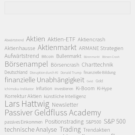
Aktien
Aktien-ETF
Aktiencrash
Abwärtstrend
Aktienmarkt
Aktienhausse
ARMANE Strategien
Aufwärtstrend
Bullenmarkt
Bitcoin
Bärenmarkt
Börsen-Crash
Börsenampel
Charttechnik
Börsencrash
Deutschland
finanzielle Bildung
Disruption durch KI
Donald Trump
finanzielle Unabhängigkeit
Gold
Geld
Ki-Boom
Inflation
KI-Hype
investieren
Ichimoku-Indikator
Korrektur Aktien
künstliche Intelligenz
Lars Hattwig
Newsletter
Passiver Geldfluss Academy
S&P 500
Positionstrading
S&P500
passives Einkommen
Trading
technische Analyse
Trendaktien