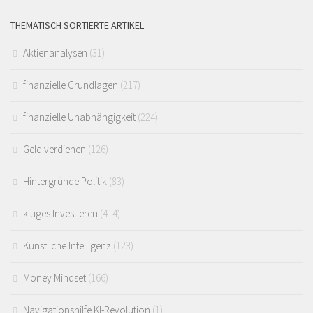
THEMATISCH SORTIERTE ARTIKEL
Aktienanalysen
(31)
finanzielle Grundlagen
(217)
finanzielle Unabhängigkeit
(224)
Geld verdienen
(126)
Hintergründe Politik
(83)
kluges Investieren
(414)
Künstliche Intelligenz
(123)
Money Mindset
(166)
Navigationshilfe KI-Revolution
(1)