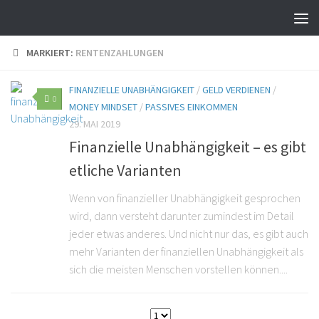
MARKIERT:
RENTENZAHLUNGEN
FINANZIELLE UNABHÄNGIGKEIT
/
GELD VERDIENEN
/
0
MONEY MINDSET
/
PASSIVES EINKOMMEN
29. MAI 2019
Finanzielle Unabhängigkeit – es gibt
etliche Varianten
Wenn von finanzieller Unabhängigkeit gesprochen
wird, dann versteht darunter zumindest im Detail
jeder etwas anderes. Und nicht nur das, es gibt auch
mehr Varianten der finanziellen Unabhängigkeit als
sich die meisten Menschen vorstellen können....