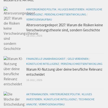
BELIEBTESTE ARTIKEL
HINTERGRÜNDE POLITIK
/
KLUGES INVESTIEREN
/
KÜNSTLICHE
INTELLIGENZ
/
PERSÖNLICHKEITSENTWICKLUNG
/
VERMÖGENSAUFBAU
Altersvorsorgedepot 2027: Warum die Risiken keine
Verschwörungstheorie sind, sondern Geschichte
18 JULI, 2026
FINANZIELLE UNABHÄNGIGKEIT
/
GELD VERDIENEN
/
KÜNSTLICHE INTELLIGENZ
/
PERSÖNLICHKEITSENTWICKLUNG
Warum KI-Nutzung über deine berufliche Relevanz
entscheidet
16 JULI, 2026
AKTIENANALYSEN
/
HINTERGRÜNDE POLITIK
/
KLUGES
INVESTIEREN
/
KÜNSTLICHE INTELLIGENZ
/
TECHNISCHE
ANALYSE
/
VERMÖGENSAUFBAU