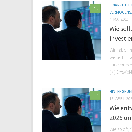
FINANZIELLE
0
VERMÖGENS
4. MAI 2025
Wie soll
investi
Wir haben n
weiterhin p
kurz vor d
(KI) Entwic
HINTERGRÜND
0
13. APRIL 20
Wie entw
2025 un
Wie so oft,