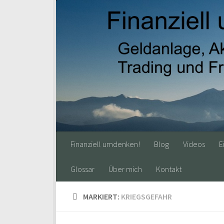
Finanziell umdenken!
Blog
Videos
E
Glossar
Über mich
Kontakt
MARKIERT:
KRIEGSGEFAHR