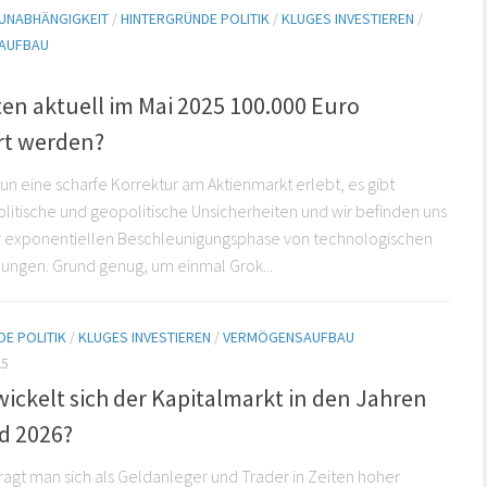
 UNABHÄNGIGKEIT
/
HINTERGRÜNDE POLITIK
/
KLUGES INVESTIEREN
/
AUFBAU
ten aktuell im Mai 2025 100.000 Euro
ert werden?
un eine scharfe Korrektur am Aktienmarkt erlebt, es gibt
olitische und geopolitische Unsicherheiten und wir befinden uns
er exponentiellen Beschleunigungsphase von technologischen
klungen. Grund genug, um einmal Grok...
E POLITIK
/
KLUGES INVESTIEREN
/
VERMÖGENSAUFBAU
25
ickelt sich der Kapitalmarkt in den Jahren
d 2026?
 fragt man sich als Geldanleger und Trader in Zeiten hoher