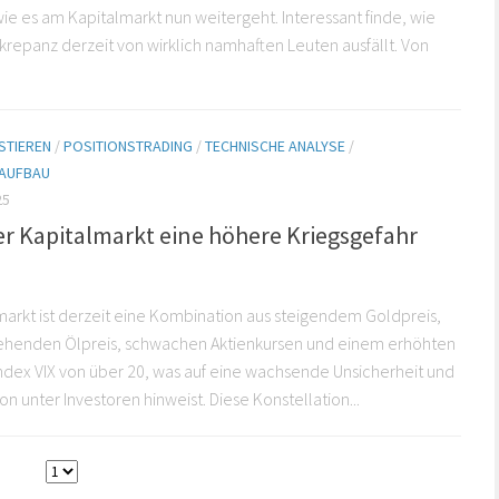
 wie es am Kapitalmarkt nun weitergeht. Interessant finde, wie
skrepanz derzeit von wirklich namhaften Leuten ausfällt. Von
STIEREN
/
POSITIONSTRADING
/
TECHNISCHE ANALYSE
/
AUFBAU
25
er Kapitalmarkt eine höhere Kriegsgefahr
arkt ist derzeit eine Kombination aus steigendem Goldpreis,
ehenden Ölpreis, schwachen Aktienkursen und einem erhöhten
sindex VIX von über 20, was auf eine wachsende Unsicherheit und
on unter Investoren hinweist. Diese Konstellation...