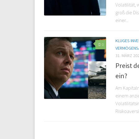
Volatilität,
groß die Di
einer...
KLUGES INVE
0
VERMÖGENS
31. MÄRZ 20
Preist d
ein?
Am Kapitalm
einem anzi
Volatilität
Risikoaversi