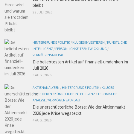
bleibt
29 JULI, 2026
HINTERGRÜNDE POLITIK
/
KLUGES INVESTIEREN
/
KÜNSTLICHE
INTELLIGENZ
/
PERSÖNLICHKEITSENTWICKLUNG
/
VERMÖGENSAUFBAU
Die beliebtesten Artikel auf finanziell-umdenken im
Juli 2026
3 AUG., 2026
AKTIENANALYSEN
/
HINTERGRÜNDE POLITIK
/
KLUGES
INVESTIEREN
/
KÜNSTLICHE INTELLIGENZ
/
TECHNISCHE
ANALYSE
/
VERMÖGENSAUFBAU
Die unerschütterliche Börse: Wie der Aktienmarkt
2026 jede Krise wegsteckt
4 AUG., 2026