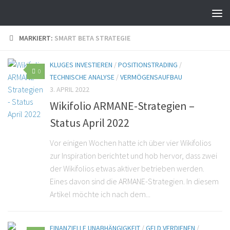
MARKIERT:
SMART BETA STRATEGIE
KLUGES INVESTIEREN
/
POSITIONSTRADING
/
0
TECHNISCHE ANALYSE
/
VERMÖGENSAUFBAU
3. APRIL 2022
Wikifolio ARMANE-Strategien –
Status April 2022
Vor einigen Wochen hatte ich über vier Wikifolios
zur Inspiration berichtet und hob hervor, dass zwei
der Wikifolios etwas aktiver betrieben werden.
Eines davon sind die ARMANE-Strategien. In diesem
Artikel möchte ich nach dem...
FINANZIELLE UNABHÄNGIGKEIT
/
GELD VERDIENEN
/