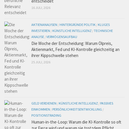
entscheidet
16 JULI, 2026
AKTIENANALYSEN
/
HINTERGRÜNDE POLITIK
/
KLUGES
INVESTIEREN
/
KÜNSTLICHE INTELLIGENZ
/
TECHNISCHE
ANALYSE
/
VERMÖGENSAUFBAU
Die Woche der Entscheidung: Warum Ölpreis,
Aktienmarkt, Fed und KI-Kontrolle gleichzeitig an
ihrer Kippschwelle stehen
25 JULI, 2026
GELD VERDIENEN
/
KÜNSTLICHE INTELLIGENZ
/
PASSIVES
EINKOMMEN
/
PERSÖNLICHKEITSENTWICKLUNG
/
POSITIONSTRADING
Human-in-the-Loop: Warum die KI-Kontrolle so oft
zur Farce wird und warum sie trotzdem Pflicht