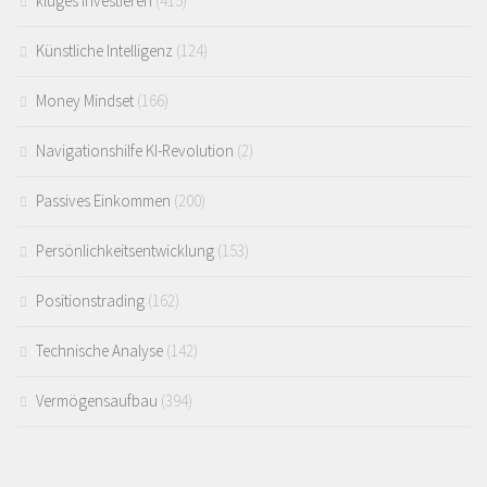
kluges Investieren
(415)
Künstliche Intelligenz
(124)
Money Mindset
(166)
Navigationshilfe KI-Revolution
(2)
Passives Einkommen
(200)
Persönlichkeitsentwicklung
(153)
Positionstrading
(162)
Technische Analyse
(142)
Vermögensaufbau
(394)