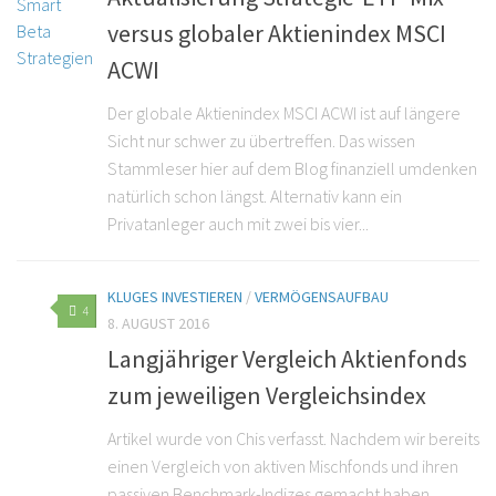
versus globaler Aktienindex MSCI
ACWI
Der globale Aktienindex MSCI ACWI ist auf längere
Sicht nur schwer zu übertreffen. Das wissen
Stammleser hier auf dem Blog finanziell umdenken
natürlich schon längst. Alternativ kann ein
Privatanleger auch mit zwei bis vier...
KLUGES INVESTIEREN
/
VERMÖGENSAUFBAU
4
8. AUGUST 2016
Langjähriger Vergleich Aktienfonds
zum jeweiligen Vergleichsindex
Artikel wurde von Chis verfasst. Nachdem wir bereits
einen Vergleich von aktiven Mischfonds und ihren
passiven Benchmark-Indizes gemacht haben,