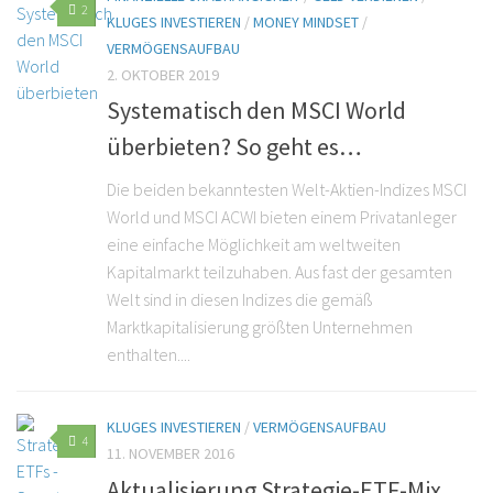
2
KLUGES INVESTIEREN
/
MONEY MINDSET
/
VERMÖGENSAUFBAU
2. OKTOBER 2019
Systematisch den MSCI World
überbieten? So geht es…
Die beiden bekanntesten Welt-Aktien-Indizes MSCI
World und MSCI ACWI bieten einem Privatanleger
eine einfache Möglichkeit am weltweiten
Kapitalmarkt teilzuhaben. Aus fast der gesamten
Welt sind in diesen Indizes die gemäß
Marktkapitalisierung größten Unternehmen
enthalten....
KLUGES INVESTIEREN
/
VERMÖGENSAUFBAU
4
11. NOVEMBER 2016
Aktualisierung Strategie-ETF-Mix