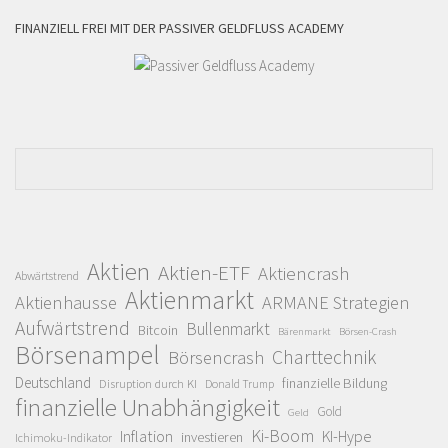
FINANZIELL FREI MIT DER PASSIVER GELDFLUSS ACADEMY
Aktien
Aktien-ETF
Aktiencrash
Abwärtstrend
Aktienmarkt
Aktienhausse
ARMANE Strategien
Aufwärtstrend
Bullenmarkt
Bitcoin
Bärenmarkt
Börsen-Crash
Börsenampel
Charttechnik
Börsencrash
Deutschland
finanzielle Bildung
Disruption durch KI
Donald Trump
finanzielle Unabhängigkeit
Gold
Geld
Ki-Boom
Inflation
KI-Hype
investieren
Ichimoku-Indikator