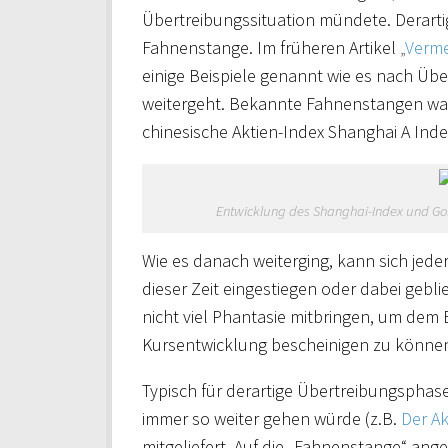
Übertreibungssituation mündete. Derart
Fahnenstange. Im früheren Artikel
„
Verme
einige Beispiele genannt wie es nach Übe
weitergeht. Bekannte Fahnenstangen war
chinesische Aktien-Index Shanghai A Inde
Entwicklung des Shanghai-Index und Gol
Wie es danach weiterging, kann sich jede
dieser Zeit eingestiegen oder dabei gebli
nicht viel Phantasie mitbringen, um dem B
Kursentwicklung bescheinigen zu könne
Typisch für derartige Übertreibungsphase
immer so weiter gehen würde (z.B.
Der Ak
mitgeliefert. Auf die „Fahnenstange“ an