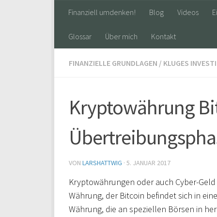
Finanziell umdenken!
Blog
Videos
E
Glossar
Über mich
Kontakt
FINANZIELLE GRUNDLAGEN
/
KLUGES INVEST
Kryptowährung Bit
Übertreibungspha
VON
LARSHATTWIG
·
5. JANUAR 2017
Kryptowährungen oder auch Cyber-Geld 
Währung, der Bitcoin befindet sich in eine
Währung, die an speziellen Börsen in h