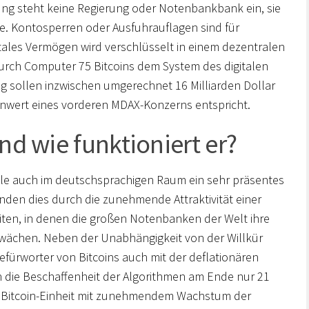
rung steht keine Regierung oder Notenbankbank ein, sie
olle. Kontosperren oder Ausfuhrauflagen sind für
itales Vermögen wird verschlüsselt in einem dezentralen
urch Computer 75 Bitcoins dem System des digitalen
 sollen inzwischen umgerechnet 16 Milliarden Dollar
nwert eines vorderen MDAX-Konzerns entspricht.
und wie funktioniert er?
weile auch im deutschsprachigen Raum ein sehr präsentes
den dies durch die zunehmende Attraktivität einer
iten, in denen die großen Notenbanken der Welt ihre
wächen. Neben der Unabhängigkeit von der Willkür
Befürworter von Bitcoins auch mit der deflationären
h die Beschaffenheit der Algorithmen am Ende nur 21
ede Bitcoin-Einheit mit zunehmendem Wachstum der