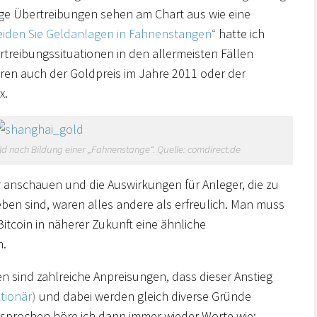
ige Übertreibungen sehen am Chart aus wie eine
iden Sie Geldanlagen in Fahnenstangen
“
hatte ich
rtreibungssituationen in den allermeisten Fällen
en auch der Goldpreis im Jahre 2011 oder der
x.
d nach Bildung einer „Fahnenstange“. Quelle: comdirect.de
r anschauen und die Auswirkungen für Anleger, die zu
eben sind, waren alles andere als erfreulich. Man muss
itcoin in näherer Zukunft eine ähnliche
n.
n sind zahlreiche Anpreisungen, dass dieser Anstieg
tionär
)
und dabei werden gleich diverse Gründe
gesprochen höre ich dann immer wieder Worte wie: