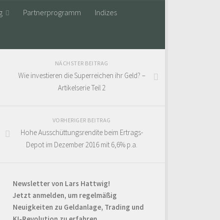
g
Partnerprogramm
Indizes
NÄCHSTER BEITRAG
Wie investieren die Superreichen ihr Geld? –
Artikelserie Teil 2
VORHERIGER BEITRAG
Hohe Ausschüttungsrendite beim Ertrags-
Depot im Dezember 2016 mit 6,6% p.a.
Newsletter von Lars Hattwig!
Jetzt anmelden, um regelmäßig
Neuigkeiten zu Geldanlage, Trading und
KI-Revolution zu erfahren.