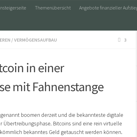
insteigerseite
Themenübersicht
Angebote finanzieller Aufstie
IEREN
/
VERMÖGENSAUFBAU
3
coin in einer
se mit Fahnenstange
genannt boomen derzeit und die bekannteste digitale
r Übertreibungsphase. Bitcoins sind eine rein virtuelle
erkömmlich bekanntes Geld getauscht werden können.