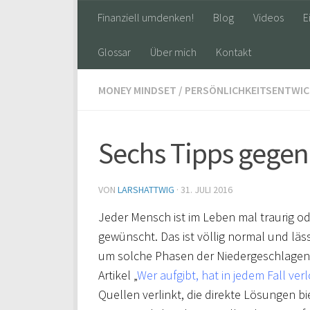
Finanziell umdenken!
Blog
Videos
E
Glossar
Über mich
Kontakt
MONEY MINDSET
/
PERSÖNLICHKEITSENTWI
Sechs Tipps gegen
VON
LARSHATTWIG
·
31. JULI 2016
Jeder Mensch ist im Leben mal traurig ode
gewünscht. Das ist völlig normal und läs
um solche Phasen der Niedergeschlagenhe
Artikel „
Wer aufgibt, hat in jedem Fall ver
Quellen verlinkt, die direkte Lösungen bi