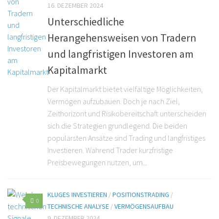
16. DEZEMBER 2024
Unterschiedliche
Herangehensweisen von Tradern
und langfristigen Investoren am
Kapitalmarkt
Der Kapitalmarkt bietet vielfältige Möglichkeiten,
Vermögen aufzubauen. Doch je nach Ziel,
Zeithorizont und Risikobereitschaft unterscheiden
sich die Strategien grundlegend. Die beiden
populärsten Ansätze sind Trading und langfristiges
Investieren. Während Trader kurzfristige
Preisbewegungen nutzen, um...
KLUGES INVESTIEREN
/
POSITIONSTRADING
/
0
TECHNISCHE ANALYSE
/
VERMÖGENSAUFBAU
9. DEZEMBER 2024