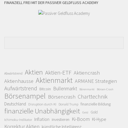
FINANZIELL FREI MIT DER PASSIVER GELDFLUSS ACADEMY
Aktien
Aktien-ETF
Aktiencrash
Abwärtstrend
Aktienmarkt
Aktienhausse
ARMANE Strategien
Aufwärtstrend
Bullenmarkt
Bitcoin
Bärenmarkt
Börsen-Crash
Börsenampel
Charttechnik
Börsencrash
Deutschland
finanzielle Bildung
Disruption durch KI
Donald Trump
finanzielle Unabhängigkeit
Gold
Geld
Ki-Boom
Inflation
KI-Hype
investieren
Ichimoku-Indikator
Korrektur Aktien
künstliche Intelligenz