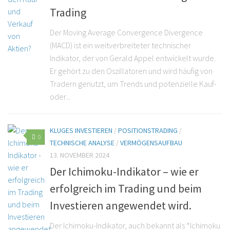
Trading
Der Moving Average Convergence Divergence
(MACD) ist ein weitverbreiteter technischer
Indikator, der von Gerald Appel entwickelt wurde.
Er gehört zu den Oszillatoren und wird häufig von
Tradern genutzt, um Trends und potenzielle Kauf-
oder...
KLUGES INVESTIEREN
/
POSITIONSTRADING
/
0
TECHNISCHE ANALYSE
/
VERMÖGENSAUFBAU
13. NOVEMBER 2024
Der Ichimoku-Indikator – wie er
erfolgreich im Trading und beim
Investieren angewendet wird.
Der Ichimoku-Indikator, auch bekannt als *Ichimoku