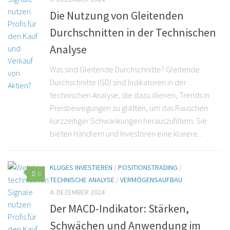
Die Nutzung von Gleitenden
Durchschnitten in der Technischen
Analyse
Was sind Gleitende Durchschnitte? Gleitende
Durchschnitte (GD) sind Indikatoren in der
technischen Analyse, die dazu dienen, Trends in
Preisbewegungen zu glätten, um das Rauschen
kurzzeitiger Schwankungen herauszufiltern. Sie
bieten Händlern und Investoren eine klarere...
KLUGES INVESTIEREN
/
POSITIONSTRADING
/
0
TECHNISCHE ANALYSE
/
VERMÖGENSAUFBAU
4. DEZEMBER 2024
Der MACD-Indikator: Stärken,
Schwächen und Anwendung im