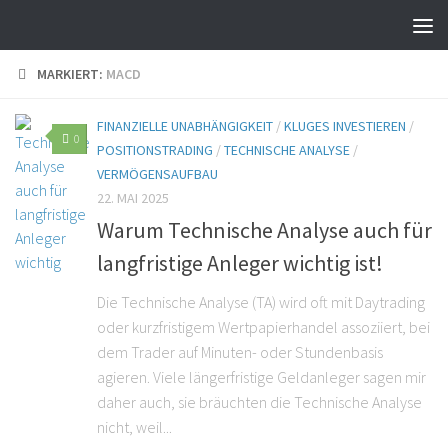
MARKIERT:
MACD
FINANZIELLE UNABHÄNGIGKEIT
/
KLUGES INVESTIEREN
/
0
POSITIONSTRADING
/
TECHNISCHE ANALYSE
/
VERMÖGENSAUFBAU
22. MAI 2025
Warum Technische Analyse auch für
langfristige Anleger wichtig ist!
Die Technische Analyse (TA) wird oft mit Daytrading
oder kurzfristigem Wertpapierhandel assoziiert, bei
dem Trader auf Minuten- oder Stundenbasis
agieren. Viele längerfristige Geldanleger sagen mir
daher auch, sie bräuchten die Technische Analyse
nicht, weil...