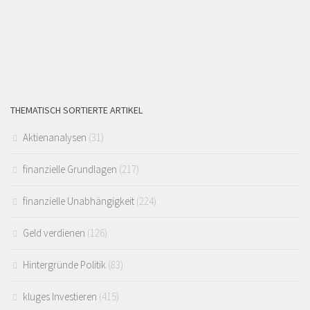
THEMATISCH SORTIERTE ARTIKEL
Aktienanalysen
(31)
finanzielle Grundlagen
(217)
finanzielle Unabhängigkeit
(224)
Geld verdienen
(126)
Hintergründe Politik
(83)
kluges Investieren
(415)