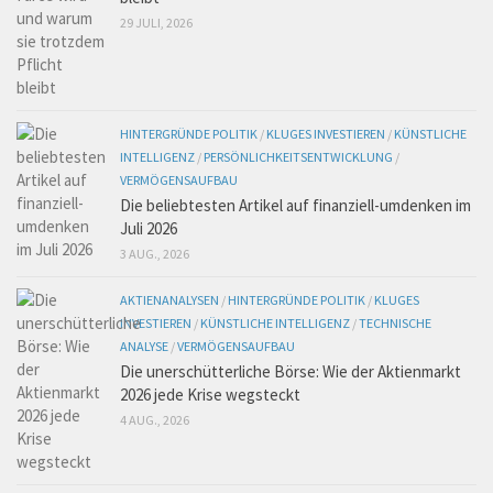
29 JULI, 2026
HINTERGRÜNDE POLITIK
/
KLUGES INVESTIEREN
/
KÜNSTLICHE
INTELLIGENZ
/
PERSÖNLICHKEITSENTWICKLUNG
/
VERMÖGENSAUFBAU
Die beliebtesten Artikel auf finanziell-umdenken im
Juli 2026
3 AUG., 2026
AKTIENANALYSEN
/
HINTERGRÜNDE POLITIK
/
KLUGES
INVESTIEREN
/
KÜNSTLICHE INTELLIGENZ
/
TECHNISCHE
ANALYSE
/
VERMÖGENSAUFBAU
Die unerschütterliche Börse: Wie der Aktienmarkt
2026 jede Krise wegsteckt
4 AUG., 2026