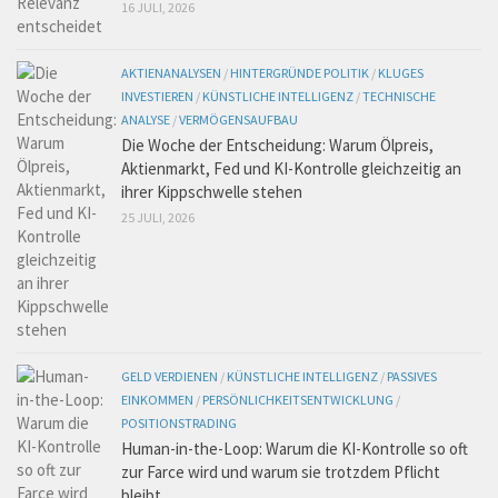
16 JULI, 2026
AKTIENANALYSEN
/
HINTERGRÜNDE POLITIK
/
KLUGES
INVESTIEREN
/
KÜNSTLICHE INTELLIGENZ
/
TECHNISCHE
ANALYSE
/
VERMÖGENSAUFBAU
Die Woche der Entscheidung: Warum Ölpreis,
Aktienmarkt, Fed und KI-Kontrolle gleichzeitig an
ihrer Kippschwelle stehen
25 JULI, 2026
GELD VERDIENEN
/
KÜNSTLICHE INTELLIGENZ
/
PASSIVES
EINKOMMEN
/
PERSÖNLICHKEITSENTWICKLUNG
/
POSITIONSTRADING
Human-in-the-Loop: Warum die KI-Kontrolle so oft
zur Farce wird und warum sie trotzdem Pflicht
bleibt