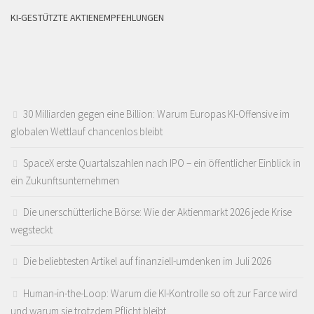
KI-GESTÜTZTE AKTIENEMPFEHLUNGEN
30 Milliarden gegen eine Billion: Warum Europas KI-Offensive im
globalen Wettlauf chancenlos bleibt
SpaceX erste Quartalszahlen nach IPO – ein öffentlicher Einblick in
ein Zukunftsunternehmen
Die unerschütterliche Börse: Wie der Aktienmarkt 2026 jede Krise
wegsteckt
Die beliebtesten Artikel auf finanziell-umdenken im Juli 2026
Human-in-the-Loop: Warum die KI-Kontrolle so oft zur Farce wird
und warum sie trotzdem Pflicht bleibt