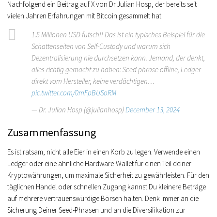
Nachfolgend ein Beitrag auf X von Dr.Julian Hosp, der bereits seit
vielen Jahren Erfahrungen mit Bitcoin gesammelt hat.
1.5 Millionen USD futsch!! Das ist ein typisches Beispiel für die
Schattenseiten von Self-Custody und warum sich
Dezentralisierung nie durchsetzen kann. Jemand, der denkt,
alles richtig gemacht zu haben: Seed phrase offline, Ledger
direkt vom Hersteller, keine verdächtigen…
pic.twitter.com/0mFpBUSoRM
— Dr. Julian Hosp (@julianhosp)
December 13, 2024
Zusammenfassung
Es ist ratsam, nicht alle Eier in einen Korb zu legen. Verwende einen
Ledger oder eine ähnliche Hardware-Wallet für einen Teil deiner
Kryptowährungen, um maximale Sicherheit zu gewährleisten. Für den
täglichen Handel oder schnellen Zugang kannst Du kleinere Beträge
auf mehrere vertrauenswürdige Börsen halten. Denk immer an die
Sicherung Deiner Seed-Phrasen und an die Diversifikation zur