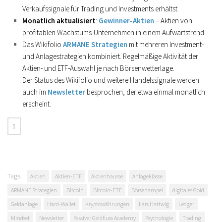
Verkaufssignale für Trading und Investments erhältst.
Monatlich aktualisiert
:
Gewinner-Aktien
– Aktien von
profitablen Wachstums-Unternehmen in einem Aufwärtstrend.
Das Wikifolio
ARMANE Strategien
mit mehreren Investment-
und Anlagestrategien kombiniert. Regelmäßige Aktivität der
Aktien- und ETF-Auswahl je nach Börsenwetterlage.
Der Status des Wikifolio und weitere Handelssignale werden
auch im
Newsletter
besprochen, der etwa einmal monatlich
erscheint.
Tags:
Aktien
Aktien-ETF
Aktienhausse
Anlageklasse
ARMANE Strategien
Bitcoin
Bitcoin-ETF
Börsenampel
digitales Gold
Geldanlage
Hard-Wallet
Kryptowährungen
Lars Hattwig
Ledger
Mindset
Newsletter
Passiver Geldfluss Academy
Psychologie
Trading