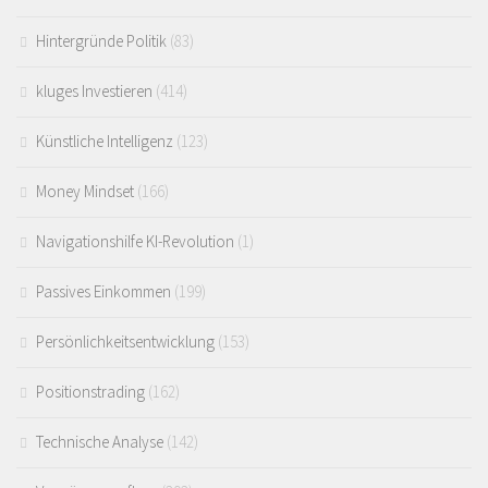
Hintergründe Politik
(83)
kluges Investieren
(414)
Künstliche Intelligenz
(123)
Money Mindset
(166)
Navigationshilfe KI-Revolution
(1)
Passives Einkommen
(199)
Persönlichkeitsentwicklung
(153)
Positionstrading
(162)
Technische Analyse
(142)