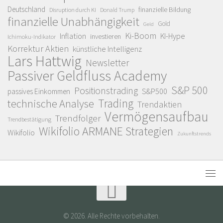
Deutschland
finanzielle Bildung
Disruption durch KI
Donald Trump
finanzielle Unabhängigkeit
Gold
Geld
Ki-Boom
Inflation
KI-Hype
investieren
Ichimoku-Indikator
Korrektur Aktien
künstliche Intelligenz
Lars Hattwig
Newsletter
Passiver Geldfluss Academy
S&P 500
Positionstrading
S&P500
passives Einkommen
Trading
technische Analyse
Trendaktien
Vermögensaufbau
Trendfolger
Trendbestätigung
Wikifolio ARMANE Strategien
Wikifolio
Zukunftstrends
© 2026. Alle Rechte vorbehalten.