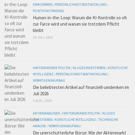
EINKOMMEN
/
PERSÖNLICHKEITSENTWICKLUNG
/
POSITIONSTRADING
Human-in-the-Loop: Warum die KI-Kontrolle so oft
zur Farce wird und warum sie trotzdem Pflicht
bleibt
29 JULI, 2026
HINTERGRÜNDE POLITIK
/
KLUGES INVESTIEREN
/
KÜNSTLICHE
INTELLIGENZ
/
PERSÖNLICHKEITSENTWICKLUNG
/
VERMÖGENSAUFBAU
Die beliebtesten Artikel auf finanziell-umdenken im
Juli 2026
3 AUG., 2026
AKTIENANALYSEN
/
HINTERGRÜNDE POLITIK
/
KLUGES
INVESTIEREN
/
KÜNSTLICHE INTELLIGENZ
/
TECHNISCHE
ANALYSE
/
VERMÖGENSAUFBAU
Die unerschütterliche Börse: Wie der Aktienmarkt