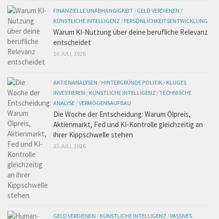
FINANZIELLE UNABHÄNGIGKEIT
/
GELD VERDIENEN
/
KÜNSTLICHE INTELLIGENZ
/
PERSÖNLICHKEITSENTWICKLUNG
Warum KI-Nutzung über deine berufliche Relevanz
entscheidet
16 JULI, 2026
AKTIENANALYSEN
/
HINTERGRÜNDE POLITIK
/
KLUGES
INVESTIEREN
/
KÜNSTLICHE INTELLIGENZ
/
TECHNISCHE
ANALYSE
/
VERMÖGENSAUFBAU
Die Woche der Entscheidung: Warum Ölpreis,
Aktienmarkt, Fed und KI-Kontrolle gleichzeitig an
ihrer Kippschwelle stehen
25 JULI, 2026
GELD VERDIENEN
/
KÜNSTLICHE INTELLIGENZ
/
PASSIVES