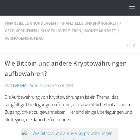
FINANZIELLE GRUNDLAGEN
/
FINANZIELLE UNABHÄNGIGKEIT
/
GELD VERDIENEN
/
KLUGES INVESTIEREN
/
MONEY MINDSET
/
VERMÖGENSAUFBAU
0
Wie Bitcoin und andere Kryptowährungen
aufbewahren?
VON
LARSHATTWIG
·
14. DEZEMBER 2024
Die Aufbewahrung von Kryptowährungen ist ein Thema, das
sorgfältige Überlegungen erfordert, um sowohl Sicherheit als auch
Zugänglichkeit zu gewährleisten. Hier sind einige Überlegungen und
Strategien, die dabei helfen können: