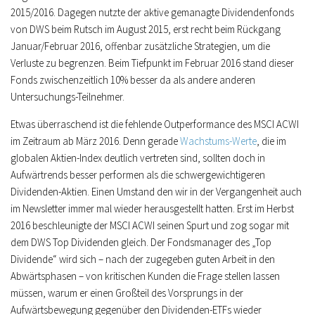
2015/2016. Dagegen nutzte der aktive gemanagte Dividendenfonds
von DWS beim Rutsch im August 2015, erst recht beim Rückgang
Januar/Februar 2016, offenbar zusätzliche Strategien, um die
Verluste zu begrenzen. Beim Tiefpunkt im Februar 2016 stand dieser
Fonds zwischenzeitlich 10% besser da als andere anderen
Untersuchungs-Teilnehmer.
Etwas überraschend ist die fehlende Outperformance des MSCI ACWI
im Zeitraum ab März 2016. Denn gerade
Wachstums-Werte
, die im
globalen Aktien-Index deutlich vertreten sind, sollten doch in
Aufwärtrends besser performen als die schwergewichtigeren
Dividenden-Aktien. Einen Umstand den wir in der Vergangenheit auch
im Newsletter immer mal wieder herausgestellt hatten. Erst im Herbst
2016 beschleunigte der MSCI ACWI seinen Spurt und zog sogar mit
dem DWS Top Dividenden gleich. Der Fondsmanager des „Top
Dividende“ wird sich – nach der zugegeben guten Arbeit in den
Abwärtsphasen – von kritischen Kunden die Frage stellen lassen
müssen, warum er einen Großteil des Vorsprungs in der
Aufwärtsbewegung gegenüber den Dividenden-ETFs wieder