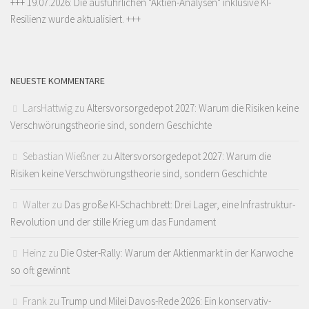
+++ 19.07.2026: Die ausführlichen "
Aktien-Analysen
" inklusive KI-
Resilienz wurde aktualisiert. +++
NEUESTE KOMMENTARE
LarsHattwig
zu
Altersvorsorgedepot 2027: Warum die Risiken keine
Verschwörungstheorie sind, sondern Geschichte
Sebastian Wießner
zu
Altersvorsorgedepot 2027: Warum die
Risiken keine Verschwörungstheorie sind, sondern Geschichte
Walter
zu
Das große KI-Schachbrett: Drei Lager, eine Infrastruktur-
Revolution und der stille Krieg um das Fundament
Heinz
zu
Die Oster-Rally: Warum der Aktienmarkt in der Karwoche
so oft gewinnt
Frank
zu
Trump und Milei Davos-Rede 2026: Ein konservativ-