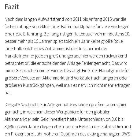
Fazit
Nach dem langen Aufwärtstrend von 2011 bis Anfang 2015 war die
fast einjährige Korrektur- oder Bärenmarktphase für viele Einsteiger
eine neue Erfahrung. Bei langfristiger Haltedauer von mindestens 10,
besser mehr als 15 Jahren spielt solch ein Jahr keine große Rolle.
Innerhalb solch eines Zeitraumes ist die Unsicherheit der
Marktteilnehmer jedoch groß und gerade hier werden rückwirkend
betrachtet oft die entscheidenden Anlage-Fehler gemacht. Das wird
mir in Gesprächen immer wieder bestätigt. Einer der Hauptgründe für
größere Verluste am Aktienmarkt sind Verkäufe nach längeren oder
größeren Kursrückgängen, weil man es nervlich nicht mehr ertragen
hat.
Die gute Nachricht: Für Anleger hätte es keinen großen Unterschied
gemacht, in welchem dieser Wertpapiere für den globalen
Aktienmarkt er sein Geld investiert hätte. Unterschiede von 3,0 bis
3,5% in zwei Jahren liegen eher noch im Bereich des Zufalls. Die rund
ein Prozent pro Jahr höheren Gebühren des aktiv gemanagten DWS