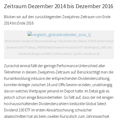
Zeitraum Dezember 2014 bis Dezember 2016
Blicken wir auf den zurückliegenden Zweijahres-Zeitraum von Ende
2014 bis Ende 2016
Performance-Vergleich (Kursentwicklung + Dividende) des iShares STOXX Global Select
Dividend 100 ETF (blau), SPDR Global Dividend Aristocrats ETF (dunkelgrün), DWS Top
Dividende (beige) und MSCI ACWI (schwarz). Quelle: comdirect.de
Zunächst einmal fällt der geringe Performance-Unterschied aller
Teilnehmer in diesem Zweijahres-Zeitraum auf. Berücksichtigt man die
Kursentwicklung inklusive der entsprechenden Dividendenzahlung,
konnten Anleger zwischen 16 und 19% Gewinn erzielen, unabhängig
davon welches Wertpapier jemand im Depot hatte. Im Detail gab es
jedoch schon einige Besonderheiten. So fällt auf, dass der mit einigen
hochausschüttenden Dividendenzahlern bestückte Global Select
Dividend 100 ETF im ersten Abwärtsschwung schwächer
abgeschnitten hat als beim zweiten Kursrutsch zum Jahreswechsel