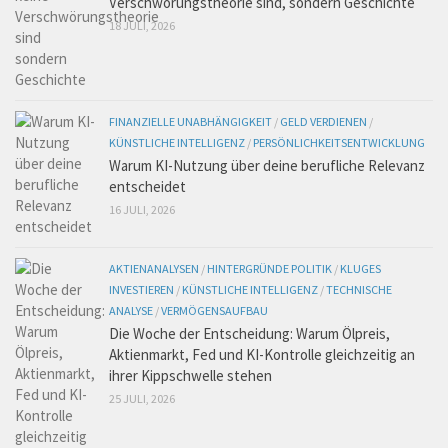
Verschwörungstheorie sind, sondern Geschichte
18 JULI, 2026
FINANZIELLE UNABHÄNGIGKEIT
/
GELD VERDIENEN
/
KÜNSTLICHE INTELLIGENZ
/
PERSÖNLICHKEITSENTWICKLUNG
Warum KI-Nutzung über deine berufliche Relevanz
entscheidet
16 JULI, 2026
AKTIENANALYSEN
/
HINTERGRÜNDE POLITIK
/
KLUGES
INVESTIEREN
/
KÜNSTLICHE INTELLIGENZ
/
TECHNISCHE
ANALYSE
/
VERMÖGENSAUFBAU
Die Woche der Entscheidung: Warum Ölpreis,
Aktienmarkt, Fed und KI-Kontrolle gleichzeitig an
ihrer Kippschwelle stehen
25 JULI, 2026