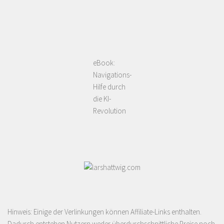
eBook:
Navigations-
Hilfe durch
die KI-
Revolution
Hinweis: Einige der Verlinkungen können Affiliate-Links enthalten.
Dadurch entstehen Nutzern weder überdurchschnittliche Preise noch