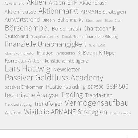
Aktien
Aktien-ETF
Aktiencrash
Abwärtstrend
Aktienmarkt
Aktienhausse
ARMANE Strategien
Aufwärtstrend
Bullenmarkt
Bitcoin
Bärenmarkt
Börsen-Crash
Börsenampel
Charttechnik
Börsencrash
Deutschland
finanzielle Bildung
Disruption durch KI
Donald Trump
finanzielle Unabhängigkeit
Gold
Geld
Ki-Boom
Inflation
KI-Hype
investieren
Ichimoku-Indikator
Korrektur Aktien
künstliche Intelligenz
Lars Hattwig
Newsletter
Passiver Geldfluss Academy
S&P 500
Positionstrading
S&P500
passives Einkommen
Trading
technische Analyse
Trendaktien
Vermögensaufbau
Trendfolger
Trendbestätigung
Wikifolio ARMANE Strategien
Wikifolio
Zukunftstrends