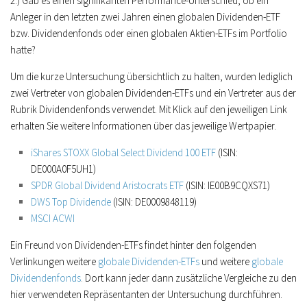
2.) Gab es einen signifikanten Performance-Unterschied, ob ein
Anleger in den letzten zwei Jahren einen globalen Dividenden-ETF
bzw. Dividendenfonds oder einen globalen Aktien-ETFs im Portfolio
hatte?
Um die kurze Untersuchung übersichtlich zu halten, wurden lediglich
zwei Vertreter von globalen Dividenden-ETFs und ein Vertreter aus der
Rubrik Dividendenfonds verwendet. Mit Klick auf den jeweiligen Link
erhalten Sie weitere Informationen über das jeweilige Wertpapier.
iShares STOXX Global Select Dividend 100 ETF
(ISIN:
DE000A0F5UH1)
SPDR Global Dividend Aristocrats ETF
(ISIN: IE00B9CQXS71)
DWS Top Dividende
(ISIN: DE0009848119)
MSCI ACWI
Ein Freund von Dividenden-ETFs findet hinter den folgenden
Verlinkungen weitere
globale Dividenden-ETFs
und weitere
globale
Dividendenfonds
.
Dort kann jeder dann zusätzliche Vergleiche zu den
hier verwendeten Repräsentanten der Untersuchung durchführen.