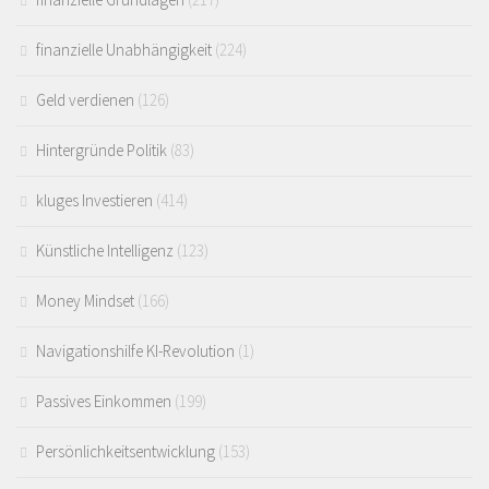
finanzielle Unabhängigkeit
(224)
Geld verdienen
(126)
Hintergründe Politik
(83)
kluges Investieren
(414)
Künstliche Intelligenz
(123)
Money Mindset
(166)
Navigationshilfe KI-Revolution
(1)
Passives Einkommen
(199)
Persönlichkeitsentwicklung
(153)