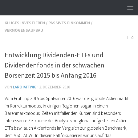
KLUGES INVESTIEREN
/
PASSIVES EINKOMMEN
/
VERMÖGENSAUFBAU
0
Entwicklung Dividenden-ETFs und
Dividendenfonds in der schwachen
Börsenzeit 2015 bis Anfang 2016
VON
LARSHATTWIG
·
2. DEZEMBER 2016
Vom Frühling 2015 bis Spätwinter 2016 war der globale Aktienmarkt
im Korrekturmodus, in einigen Regionen sogar in einem
Bärenmarktmodus. Zeiten mit fallenden Kursen sind besonders
interessante Zeiträume der Analyse von global aufgestellten Aktien-
ETFs bzw. auch Aktienfonds im Vergleich zur globalen Benchmark,
dem MSCI ACWI. In diesem Fall fokussieren wir uns auf das