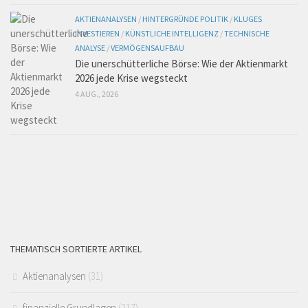
AKTIENANALYSEN
/
HINTERGRÜNDE POLITIK
/
KLUGES
INVESTIEREN
/
KÜNSTLICHE INTELLIGENZ
/
TECHNISCHE
ANALYSE
/
VERMÖGENSAUFBAU
Die unerschütterliche Börse: Wie der Aktienmarkt
2026 jede Krise wegsteckt
4 AUG., 2026
THEMATISCH SORTIERTE ARTIKEL
Aktienanalysen
(31)
finanzielle Grundlagen
(217)