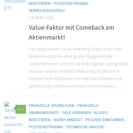
INVESTIEREN
/
POSITIONSTRADING
/
VERMÖGENSAUFBAU
14. MÄRZ 2021
Value-Faktor mit Comeback am
Aktienmarkt!
Das sogenannte Value-Investing findet unter den
Aktien-Investoren eine große Fangemeinde.
Spätestens wer sich mit dem Anlagestil vom großen
Investor Warren Buffett befasst hat, findet seine
Freude beim Aufspüren von substanzstarken und
gleichzeitig unterbewerteten Unternehmen....
FINANZIELLE GRUNDLAGEN
/
FINANZIELLE
0
UNABHÄNGIGKEIT
/
GELD VERDIENEN
/
KLUGES
INVESTIEREN
/
MONEY MINDSET
/
PASSIVES EINKOMMEN
/
POSITIONSTRADING
/
TECHNISCHE ANALYSE
/