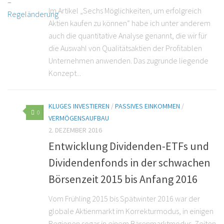
Im Artikel „Sechs Möglichkeiten, um erfolgreich
Aktien kaufen zu können“ habe ich unter anderem
auch die quantitative Analyse genannt, die wir für
die Auswahl von Qualitätsaktien der Profitablen
Unternehmen anwenden. Das zugrunde liegende
Konzept...
KLUGES INVESTIEREN
/
PASSIVES EINKOMMEN
/
0
VERMÖGENSAUFBAU
2. DEZEMBER 2016
Entwicklung Dividenden-ETFs und
Dividendenfonds in der schwachen
Börsenzeit 2015 bis Anfang 2016
Vom Frühling 2015 bis Spätwinter 2016 war der
globale Aktienmarkt im Korrekturmodus, in einigen
Regionen sogar in einem Bärenmarktmodus. Zeiten