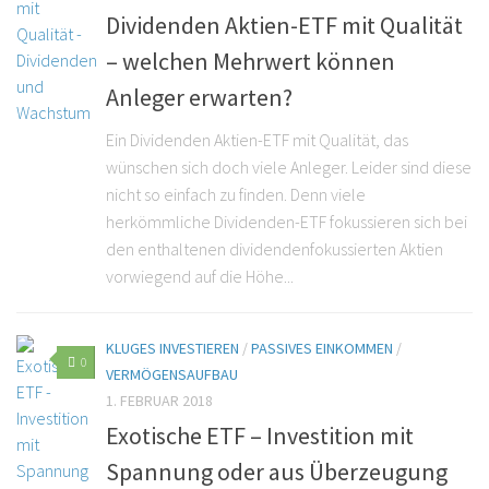
Dividenden Aktien-ETF mit Qualität
– welchen Mehrwert können
Anleger erwarten?
Ein Dividenden Aktien-ETF mit Qualität, das
wünschen sich doch viele Anleger. Leider sind diese
nicht so einfach zu finden. Denn viele
herkömmliche Dividenden-ETF fokussieren sich bei
den enthaltenen dividendenfokussierten Aktien
vorwiegend auf die Höhe...
KLUGES INVESTIEREN
/
PASSIVES EINKOMMEN
/
0
VERMÖGENSAUFBAU
1. FEBRUAR 2018
Exotische ETF – Investition mit
Spannung oder aus Überzeugung