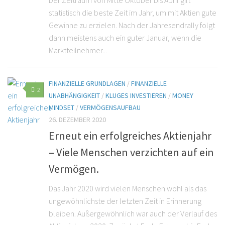
Der Zeitraum von Mitte Oktober bis April gilt
statistisch die beste Zeit im Jahr, um mit Aktien gute
Gewinne zu erzielen. Nach der Jahresendrally folgt
dann meistens auch ein guter Januar, wenn die
Marktteilnehmer...
FINANZIELLE GRUNDLAGEN
/
FINANZIELLE
2
UNABHÄNGIGKEIT
/
KLUGES INVESTIEREN
/
MONEY
MINDSET
/
VERMÖGENSAUFBAU
26. DEZEMBER 2020
Erneut ein erfolgreiches Aktienjahr
– Viele Menschen verzichten auf ein
Vermögen.
Das Jahr 2020 wird vielen Menschen wohl als das
ungewöhnlichste der letzten Zeit in Erinnerung
bleiben. Außergewöhnlich war auch der Verlauf des