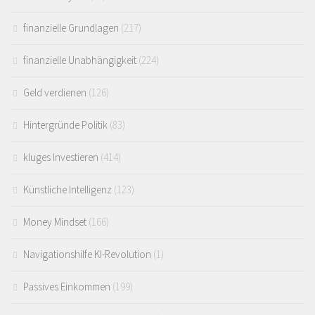
finanzielle Grundlagen
(217)
finanzielle Unabhängigkeit
(224)
Geld verdienen
(126)
Hintergründe Politik
(83)
kluges Investieren
(414)
Künstliche Intelligenz
(123)
Money Mindset
(166)
Navigationshilfe KI-Revolution
(1)
Passives Einkommen
(199)