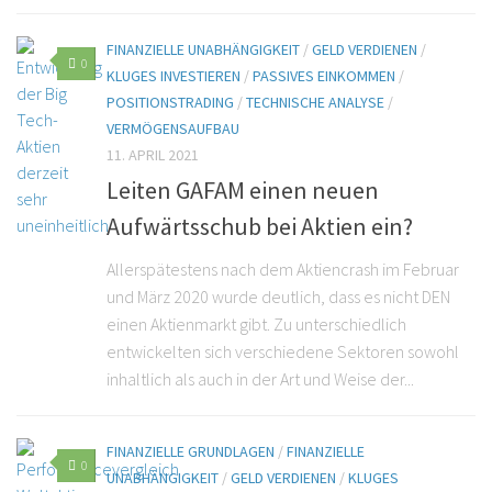
FINANZIELLE UNABHÄNGIGKEIT
/
GELD VERDIENEN
/
0
KLUGES INVESTIEREN
/
PASSIVES EINKOMMEN
/
POSITIONSTRADING
/
TECHNISCHE ANALYSE
/
VERMÖGENSAUFBAU
11. APRIL 2021
Leiten GAFAM einen neuen
Aufwärtsschub bei Aktien ein?
Allerspätestens nach dem Aktiencrash im Februar
und März 2020 wurde deutlich, dass es nicht DEN
einen Aktienmarkt gibt. Zu unterschiedlich
entwickelten sich verschiedene Sektoren sowohl
inhaltlich als auch in der Art und Weise der...
FINANZIELLE GRUNDLAGEN
/
FINANZIELLE
0
UNABHÄNGIGKEIT
/
GELD VERDIENEN
/
KLUGES