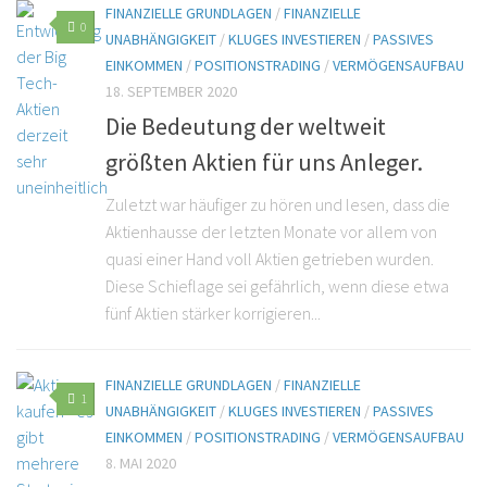
FINANZIELLE GRUNDLAGEN
/
FINANZIELLE
0
UNABHÄNGIGKEIT
/
KLUGES INVESTIEREN
/
PASSIVES
EINKOMMEN
/
POSITIONSTRADING
/
VERMÖGENSAUFBAU
18. SEPTEMBER 2020
Die Bedeutung der weltweit
größten Aktien für uns Anleger.
Zuletzt war häufiger zu hören und lesen, dass die
Aktienhausse der letzten Monate vor allem von
quasi einer Hand voll Aktien getrieben wurden.
Diese Schieflage sei gefährlich, wenn diese etwa
fünf Aktien stärker korrigieren...
FINANZIELLE GRUNDLAGEN
/
FINANZIELLE
1
UNABHÄNGIGKEIT
/
KLUGES INVESTIEREN
/
PASSIVES
EINKOMMEN
/
POSITIONSTRADING
/
VERMÖGENSAUFBAU
8. MAI 2020