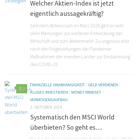
Welcher Aktien-Index ist jetzt
eigentlich aussagekräftig?
Seit dem Aktiencrash im März 2020 gibt es sehr
viele Meinungen zur weiteren Entwicklung der
Wirtschaft und zum Aktienmarkt. Zu ungewiss sind
noch die Folgewirkungen der Pandemie-
Maßnahmen der meisten Länder zur Eindämmung
des COVID-19...
FINANZIELLE UNABHÄNGIGKEIT
/
GELD VERDIENEN
/
2
KLUGES INVESTIEREN
/
MONEY MINDSET
/
VERMÖGENSAUFBAU
2. OKTOBER 2019
Systematisch den MSCI World
überbieten? So geht es…