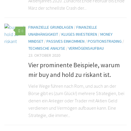
Aktienjahres 2020. Zunächst Ende Februar bis Ende
März der schnellste Crash der...
FINANZIELLE GRUNDLAGEN
/
FINANZIELLE
0
UNABHÄNGIGKEIT
/
KLUGES INVESTIEREN
/
MONEY
MINDSET
/
PASSIVES EINKOMMEN
/
POSITIONSTRADING
/
TECHNISCHE ANALYSE
/
VERMÖGENSAUFBAU
23. OKTOBER 2020
Vier prominente Beispiele, warum
mir buy and hold zu riskant ist.
Viele Wege führen nach Rom, und auch an der
Börse gibt es (zum Glück!) mehrere Strategien, bei
denen ein Anleger oder Trader mit Aktien Geld
verdienen und Vermögen aufbauen kann. Eine
Strategie, die immer...