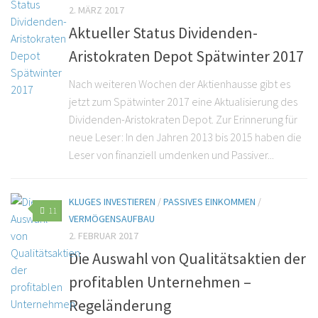
2. MÄRZ 2017
Aktueller Status Dividenden-
Aristokraten Depot Spätwinter 2017
Nach weiteren Wochen der Aktienhausse gibt es
jetzt zum Spätwinter 2017 eine Aktualisierung des
Dividenden-Aristokraten Depot. Zur Erinnerung für
neue Leser: In den Jahren 2013 bis 2015 haben die
Leser von finanziell umdenken und Passiver...
KLUGES INVESTIEREN
/
PASSIVES EINKOMMEN
/
11
VERMÖGENSAUFBAU
2. FEBRUAR 2017
Die Auswahl von Qualitätsaktien der
profitablen Unternehmen –
Regeländerung