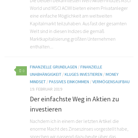
Die beiden bekanntesten Welt-Aktien-Indizes MSCI
World und MSCI ACWI bieten einem Privatanleger
eine einfache Möglichkeit am weltweiten
Kapitalmarkt teilzuhaben. Aus fast der gesamten
Welt sind in diesen Indizes die gemäß
Marktkapitalisierung größten Unternehmen
enthalten....
FINANZIELLE GRUNDLAGEN
/
FINANZIELLE
0
UNABHÄNGIGKEIT
/
KLUGES INVESTIEREN
/
MONEY
MINDSET
/
PASSIVES EINKOMMEN
/
VERMÖGENSAUFBAU
19. FEBRUAR 2019
Der einfachste Weg in Aktien zu
investieren
Nachdem ich in einem der letzten Artikel die
enorme Macht des Zinseszinses vorgestellt habe,
sprechen wir passend dazu heute über das