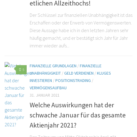
etlichen Allzeithochs!
Der Schlüssel zur finanziellen Unabhängigkeit ist das
Erschaffen oder der Erwerb von Vermögenswerten.
Diese Aussage habe ich in den letzten Jahren sehr
häufig gemacht, und er bestätigt sich Jahr für Jahr
immer wieder aufs...
FINANZIELLE GRUNDLAGEN
/
FINANZIELLE
5
UNABHÄNGIGKEIT
/
GELD VERDIENEN
/
KLUGES
INVESTIEREN
/
POSITIONSTRADING
/
VERMÖGENSAUFBAU
31. JANUAR 2021
Welche Auswirkungen hat der
schwache Januar für das gesamte
Aktienjahr 2021?