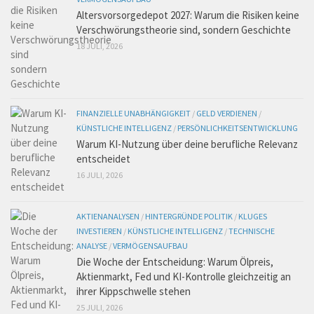
Altersvorsorgedepot 2027: Warum die Risiken keine
Verschwörungstheorie sind, sondern Geschichte
18 JULI, 2026
FINANZIELLE UNABHÄNGIGKEIT
/
GELD VERDIENEN
/
KÜNSTLICHE INTELLIGENZ
/
PERSÖNLICHKEITSENTWICKLUNG
Warum KI-Nutzung über deine berufliche Relevanz
entscheidet
16 JULI, 2026
AKTIENANALYSEN
/
HINTERGRÜNDE POLITIK
/
KLUGES
INVESTIEREN
/
KÜNSTLICHE INTELLIGENZ
/
TECHNISCHE
ANALYSE
/
VERMÖGENSAUFBAU
Die Woche der Entscheidung: Warum Ölpreis,
Aktienmarkt, Fed und KI-Kontrolle gleichzeitig an
ihrer Kippschwelle stehen
25 JULI, 2026