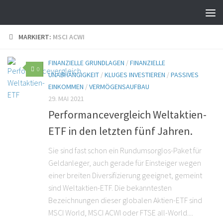
MARKIERT:
MSCI ACWI
FINANZIELLE GRUNDLAGEN
/
FINANZIELLE
0
UNABHÄNGIGKEIT
/
KLUGES INVESTIEREN
/
PASSIVES
EINKOMMEN
/
VERMÖGENSAUFBAU
29. MAI 2021
Performancevergleich Weltaktien-
ETF in den letzten fünf Jahren.
Sie sind fast schon ein Rundumsorglos-Paket für
Geldanleger, auch gerade für Einsteiger wegen
einer breiten Diversifizierung geeignet, gemeint
sind Weltaktien-ETF. Die bekanntesten
Bezeichnungen dieser globalen Aktien-ETF sind
MSCI World, MSCI ACWI oder FTSE all-World....