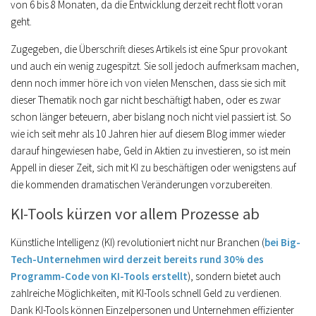
von 6 bis 8 Monaten, da die Entwicklung derzeit recht flott voran
geht.
Zugegeben, die Überschrift dieses Artikels ist eine Spur provokant
und auch ein wenig zugespitzt. Sie soll jedoch aufmerksam machen,
denn noch immer höre ich von vielen Menschen, dass sie sich mit
dieser Thematik noch gar nicht beschäftigt haben, oder es zwar
schon länger beteuern, aber bislang noch nicht viel passiert ist. So
wie ich seit mehr als 10 Jahren hier auf diesem Blog immer wieder
darauf hingewiesen habe, Geld in Aktien zu investieren, so ist mein
Appell in dieser Zeit, sich mit KI zu beschäftigen oder wenigstens auf
die kommenden dramatischen Veränderungen vorzubereiten.
KI-Tools kürzen vor allem Prozesse ab
Künstliche Intelligenz (KI) revolutioniert nicht nur Branchen (
bei Big-
Tech-Unternehmen wird derzeit bereits rund 30% des
Programm-Code von KI-Tools erstellt
), sondern bietet auch
zahlreiche Möglichkeiten, mit KI-Tools schnell Geld zu verdienen.
Dank KI-Tools können Einzelpersonen und Unternehmen effizienter