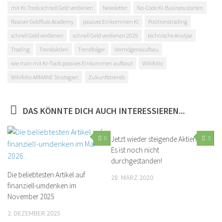
mit KI-Tools schnell Geld verdienen
Newsletter
No-Code KI-Business starten
Passiver Geldfluss Academy
passives Einkommen KI
Positionstrading
schnell Geld verdienen
schnell Geld verdienen 2025
technische Analyse
Trading
Trendaktien
Trendfolger
Vermögensaufbau
wie man mit KI-Tools passives Einkommen aufbaut
Wikifolio
Wikifolio ARMANE Strategien
Zukunftstrends
DAS KÖNNTE DICH AUCH INTERESSIEREN...
0
Jetzt wieder steigende Aktien?
3
Es ist noch nicht
durchgestanden!
Die beliebtesten Artikel auf
28. MÄRZ 2020
finanziell-umdenken im
November 2025
2. DEZEMBER 2025