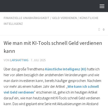
FINANZIELLE UNABHÄNGIGKEIT
/
GELD VERDIENEN
/
KÜNSTLICHE
INTELLIGENZ
0
Wie man mit KI-Tools schnell Geld verdienen
kann
VON
LARSHATTWIG
·
7. JULI 2025
Über das große Trendthema
Künstliche Intelligenz (KI)
hatte ich
hier vor allem bezüglich der anstehenden Veränderungen und wie
man darin investieren kann, bereits häufiger gesprochen. Nachdem
vor mehr als einem halben Jahr der Artikel: „
Wie kann ich schnell
viel Geld verdienen
“ erschienen ist, gehe ich im heutigen Artikel
darauf ein, wie man heutzutage mit KI-Tools schnell Geld verdienen
kann. Das wird geplant eine Serie mit Aktualisierungen im Abstand