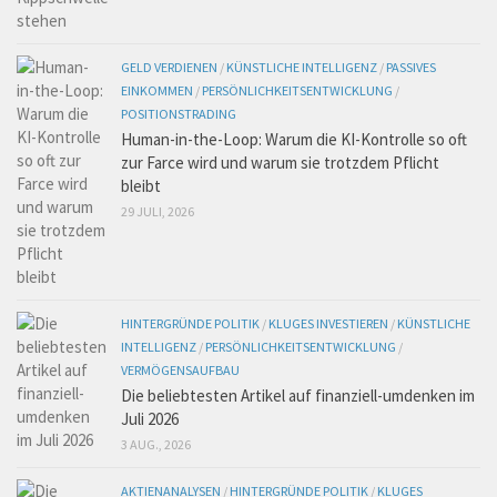
GELD VERDIENEN
/
KÜNSTLICHE INTELLIGENZ
/
PASSIVES
EINKOMMEN
/
PERSÖNLICHKEITSENTWICKLUNG
/
POSITIONSTRADING
Human-in-the-Loop: Warum die KI-Kontrolle so oft
zur Farce wird und warum sie trotzdem Pflicht
bleibt
29 JULI, 2026
HINTERGRÜNDE POLITIK
/
KLUGES INVESTIEREN
/
KÜNSTLICHE
INTELLIGENZ
/
PERSÖNLICHKEITSENTWICKLUNG
/
VERMÖGENSAUFBAU
Die beliebtesten Artikel auf finanziell-umdenken im
Juli 2026
3 AUG., 2026
AKTIENANALYSEN
/
HINTERGRÜNDE POLITIK
/
KLUGES