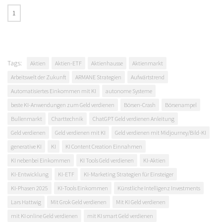
Tags:
Aktien
Aktien-ETF
Aktienhausse
Aktienmarkt
Arbeitswelt der Zukunft
ARMANE Strategien
Aufwärtstrend
Automatisiertes Einkommen mit KI
autonome Systeme
beste KI-Anwendungen zum Geld verdienen
Börsen-Crash
Börsenampel
Bullenmarkt
Charttechnik
ChatGPT Geld verdienen Anleitung
Geld verdienen
Geld verdienen mit KI
Geld verdienen mit Midjourney/Bild-KI
generative KI
KI
KI Content Creation Einnahmen
KI nebenbei Einkommen
KI Tools Geld verdienen
KI-Aktien
KI-Entwicklung
KI-ETF
KI-Marketing Strategien für Einsteiger
KI-Phasen 2025
KI-Tools Einkommen
Künstliche Intelligenz Investments
Lars Hattwig
Mit Grok Geld verdienen
Mit KI Geld verdienen
mit KI online Geld verdienen
mit KI smart Geld verdienen