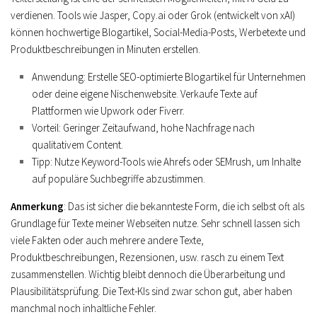
verdienen. Tools wie Jasper, Copy.ai oder Grok (entwickelt von xAI)
können hochwertige Blogartikel, Social-Media-Posts, Werbetexte und
Produktbeschreibungen in Minuten erstellen.
Anwendung
: Erstelle SEO-optimierte Blogartikel für Unternehmen
oder deine eigene Nischenwebsite. Verkaufe Texte auf
Plattformen wie Upwork oder Fiverr.
Vorteil
: Geringer Zeitaufwand, hohe Nachfrage nach
qualitativem Content.
Tipp
: Nutze Keyword-Tools wie Ahrefs oder SEMrush, um Inhalte
auf populäre Suchbegriffe abzustimmen.
Anmerkung
: Das ist sicher die bekannteste Form, die ich selbst oft als
Grundlage für Texte meiner Webseiten nutze. Sehr schnell lassen sich
viele Fakten oder auch mehrere andere Texte,
Produktbeschreibungen, Rezensionen, usw. rasch zu einem Text
zusammenstellen. Wichtig bleibt dennoch die Überarbeitung und
Plausibilitätsprüfung. Die Text-KIs sind zwar schon gut, aber haben
manchmal noch inhaltliche Fehler.