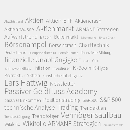
Aktien
Aktien-ETF
Aktiencrash
Abwärtstrend
Aktienmarkt
Aktienhausse
ARMANE Strategien
Aufwärtstrend
Bullenmarkt
Bitcoin
Bärenmarkt
Börsen-Crash
Börsenampel
Charttechnik
Börsencrash
Deutschland
finanzielle Bildung
Disruption durch KI
Donald Trump
finanzielle Unabhängigkeit
Gold
Geld
Ki-Boom
Inflation
KI-Hype
investieren
Ichimoku-Indikator
Korrektur Aktien
künstliche Intelligenz
Lars Hattwig
Newsletter
Passiver Geldfluss Academy
S&P 500
Positionstrading
S&P500
passives Einkommen
Trading
technische Analyse
Trendaktien
Vermögensaufbau
Trendfolger
Trendbestätigung
Wikifolio ARMANE Strategien
Wikifolio
Zukunftstrends