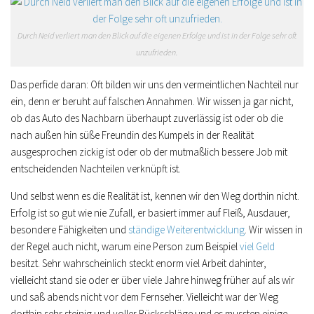
Durch Neid verliert man den Blick auf die eigenen Erfolge und ist in der Folge sehr oft
unzufrieden.
Das perfide daran: Oft bilden wir uns den vermeintlichen Nachteil nur
ein, denn er beruht auf falschen Annahmen. Wir wissen ja gar nicht,
ob das Auto des Nachbarn überhaupt zuverlässig ist oder ob die
nach außen hin süße Freundin des Kumpels in der Realität
ausgesprochen zickig ist oder ob der mutmaßlich bessere Job mit
entscheidenden Nachteilen verknüpft ist.
Und selbst wenn es die Realität ist, kennen wir den Weg dorthin nicht.
Erfolg ist so gut wie nie Zufall, er basiert immer auf Fleiß, Ausdauer,
besondere Fähigkeiten und
ständige Weiterentwicklung
. Wir wissen in
der Regel auch nicht, warum eine Person zum Beispiel
viel Geld
besitzt. Sehr wahrscheinlich steckt enorm viel Arbeit dahinter,
vielleicht stand sie oder er über viele Jahre hinweg früher auf als wir
und saß abends nicht vor dem Fernseher. Vielleicht war der Weg
dorthin sehr steinig und voller Rückschläge und es mussten einige