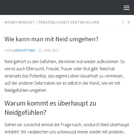
MONEY MINDSET
/
PERSÖNLICHKEITSENTWICKLUNG
0
Wie kann man mit Neid umgehen?
VON
LARSHATTWIG
·
22. JUNI 2017
Neid gehört zu den Gefühlen, die immer mal wieder aufkommen. So
wie es auch Eifersucht, Freude, Trauer oder Wut gibt. Neid hat
einerseits das Potential, das eigene Leben dauerhaft zu vermiesen,
auf der anderen Seite haben wir es selbst in der Hand, wie wir mit
Neidgefühlen umgehen.
Warum kommt es überhaupt zu
Neidgefühlen?
Gehen wir zunächst einmal der Frage nach, wodurch Neid überhaupt
entsteht. Wir vergleichen uns unbewusst immer wieder mit anderen,