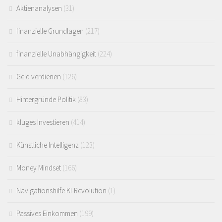
Aktienanalysen
(31)
finanzielle Grundlagen
(217)
finanzielle Unabhängigkeit
(224)
Geld verdienen
(126)
Hintergründe Politik
(83)
kluges Investieren
(414)
Künstliche Intelligenz
(123)
Money Mindset
(166)
Navigationshilfe KI-Revolution
(1)
Passives Einkommen
(199)