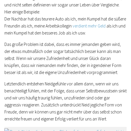
und nicht selten definieren wir sogar unser Leben über Vergleiche.
Hier einige Beispiele:
Der Nachbar hat das teurere Auto als ich, mein Kumpel hat die süßere
Freundin als ich, meine Arbeitskollegin
verdient mehr Geld
als ich und
mein Kumpel hat den besseres Job als ich usw.
Das große Problem ist dabei, dass es immer jemanden geben wird,
der etwas mutmaßlich oder sogar tatsächlich besser kann als man
selbst. Wenn wir unsere Zufriedenheit und unser Glück daran
knüpfen, dass wir niemanden mehr finden, der in irgendeiner Form
besser ist als wir, ist die eigene Unzufriedenheit vorprogrammiert.
Letztendlich entstehen Neidgefühle vor allem dann, wenn wir uns
benachteiligt fühlen, mit der Folge, dass unser Selbstbewusstsein sinkt
und wir uns häufig traurig fühlen, unzufrieden sind oder gar
aggressiv reagieren. Zusätzlich unterdrückt Neid jegliche Form von
Freude, denn wir können uns gar nicht mehr über das selbst schon
erreichte freuen und eigener Erfolg verliert für uns an Wert.