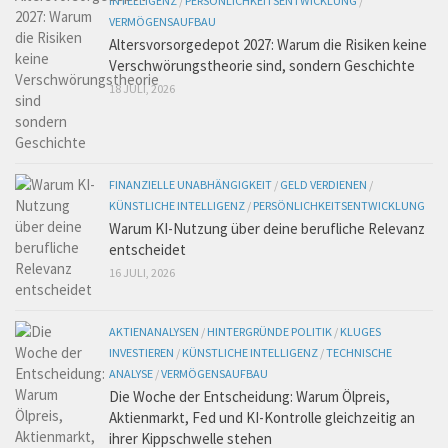
INTELLIGENZ
/
PERSÖNLICHKEITSENTWICKLUNG
/
VERMÖGENSAUFBAU
Altersvorsorgedepot 2027: Warum die Risiken keine
Verschwörungstheorie sind, sondern Geschichte
18 JULI, 2026
FINANZIELLE UNABHÄNGIGKEIT
/
GELD VERDIENEN
/
KÜNSTLICHE INTELLIGENZ
/
PERSÖNLICHKEITSENTWICKLUNG
Warum KI-Nutzung über deine berufliche Relevanz
entscheidet
16 JULI, 2026
AKTIENANALYSEN
/
HINTERGRÜNDE POLITIK
/
KLUGES
INVESTIEREN
/
KÜNSTLICHE INTELLIGENZ
/
TECHNISCHE
ANALYSE
/
VERMÖGENSAUFBAU
Die Woche der Entscheidung: Warum Ölpreis,
Aktienmarkt, Fed und KI-Kontrolle gleichzeitig an
ihrer Kippschwelle stehen