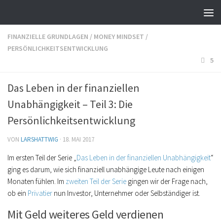
FINANZIELLE GRUNDLAGEN
/
MONEY MINDSET
/
PERSÖNLICHKEITSENTWICKLUNG
5
Das Leben in der finanziellen
Unabhängigkeit – Teil 3: Die
Persönlichkeitsentwicklung
VON
LARSHATTWIG
·
18. MAI 2017
Im ersten Teil der Serie „
Das Leben in der finanziellen Unabhängigkeit
“
ging es darum, wie sich finanziell unabhängige Leute nach einigen
Monaten fühlen. Im
zweiten Teil der Serie
gingen wir der Frage nach,
ob ein
Privatier
nun Investor, Unternehmer oder Selbständiger ist.
Mit Geld weiteres Geld verdienen