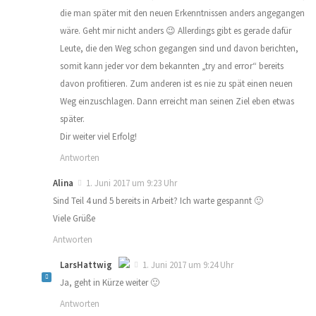
Das „Echte-Person“-Abzeichen!
die man später mit den neuen Erkenntnissen anders angegangen
wäre. Geht mir nicht anders 😉 Allerdings gibt es gerade dafür
Leute, die den Weg schon gegangen sind und davon berichten,
Anti-Spam von CleanTalk
somit kann jeder vor dem bekannten „try and error“ bereits
davon profitieren. Zum anderen ist es nie zu spät einen neuen
Weg einzuschlagen. Dann erreicht man seinen Ziel eben etwas
später.
Dir weiter viel Erfolg!
Antworten
Alina
1. Juni 2017 um 9:23 Uhr
Sind Teil 4 und 5 bereits in Arbeit? Ich warte gespannt 🙂
Viele Grüße
Antworten
LarsHattwig
1. Juni 2017 um 9:24 Uhr
Ja, geht in Kürze weiter 🙂
Das „Echte-Person“-Abzeichen!
Antworten