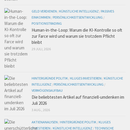
GELD VERDIENEN
/
KÜNSTLICHE INTELLIGENZ
/
PASSIVES
EINKOMMEN
/
PERSÖNLICHKEITSENTWICKLUNG
/
POSITIONSTRADING
Human-in-the-Loop: Warum die KI-Kontrolle so oft
zur Farce wird und warum sie trotzdem Pflicht
bleibt
29 JULI, 2026
HINTERGRÜNDE POLITIK
/
KLUGES INVESTIEREN
/
KÜNSTLICHE
INTELLIGENZ
/
PERSÖNLICHKEITSENTWICKLUNG
/
VERMÖGENSAUFBAU
Die beliebtesten Artikel auf finanziell-umdenken im
Juli 2026
3 AUG., 2026
AKTIENANALYSEN
/
HINTERGRÜNDE POLITIK
/
KLUGES
INVESTIEREN
/
KÜNSTLICHE INTELLIGENZ
/
TECHNISCHE