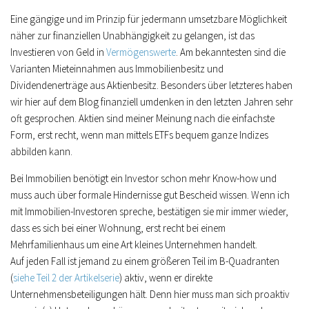
Eine gängige und im Prinzip für jedermann umsetzbare Möglichkeit
näher zur finanziellen Unabhängigkeit zu gelangen, ist das
Investieren von Geld in
Vermögenswerte
. Am bekanntesten sind die
Varianten Mieteinnahmen aus Immobilienbesitz und
Dividendenerträge aus Aktienbesitz. Besonders über letzteres haben
wir hier auf dem Blog finanziell umdenken in den letzten Jahren sehr
oft gesprochen. Aktien sind meiner Meinung nach die einfachste
Form, erst recht, wenn man mittels ETFs bequem ganze Indizes
abbilden kann.
Bei Immobilien benötigt ein Investor schon mehr Know-how und
muss auch über formale Hindernisse gut Bescheid wissen. Wenn ich
mit Immobilien-Investoren spreche, bestätigen sie mir immer wieder,
dass es sich bei einer Wohnung, erst recht bei einem
Mehrfamilienhaus um eine Art kleines Unternehmen handelt.
Auf jeden Fall ist jemand zu einem größeren Teil im B-Quadranten
(
siehe Teil 2 der Artikelserie
) aktiv, wenn er direkte
Unternehmensbeteiligungen hält. Denn hier muss man sich proaktiv