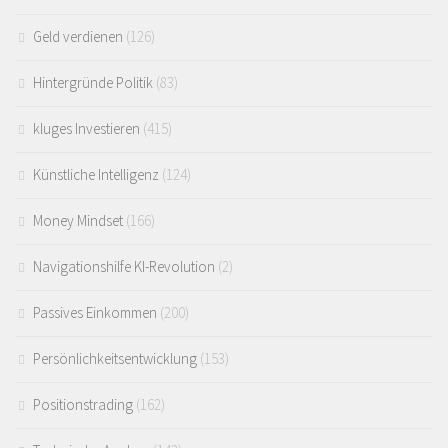
Geld verdienen
(126)
Hintergründe Politik
(83)
kluges Investieren
(415)
Künstliche Intelligenz
(124)
Money Mindset
(166)
Navigationshilfe KI-Revolution
(2)
Passives Einkommen
(200)
Persönlichkeitsentwicklung
(153)
Positionstrading
(162)