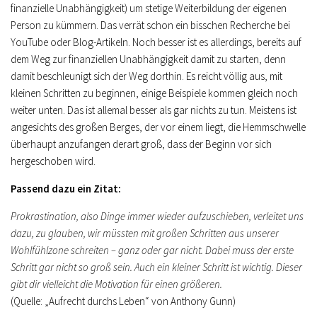
finanzielle Unabhängigkeit) um stetige Weiterbildung der eigenen
Person zu kümmern. Das verrät schon ein bisschen Recherche bei
YouTube oder Blog-Artikeln. Noch besser ist es allerdings, bereits auf
dem Weg zur finanziellen Unabhängigkeit damit zu starten, denn
damit beschleunigt sich der Weg dorthin. Es reicht völlig aus, mit
kleinen Schritten zu beginnen, einige Beispiele kommen gleich noch
weiter unten. Das ist allemal besser als gar nichts zu tun. Meistens ist
angesichts des großen Berges, der vor einem liegt, die Hemmschwelle
überhaupt anzufangen derart groß, dass der Beginn vor sich
hergeschoben wird.
Passend dazu ein Zitat:
Prokrastination, also Dinge immer wieder aufzuschieben, verleitet uns
dazu, zu glauben, wir müssten mit großen Schritten aus unserer
Wohlfühlzone schreiten – ganz oder gar nicht. Dabei muss der erste
Schritt gar nicht so groß sein. Auch ein kleiner Schritt ist wichtig. Dieser
gibt dir vielleicht die Motivation für einen größeren.
(Quelle: „Aufrecht durchs Leben“ von Anthony Gunn)