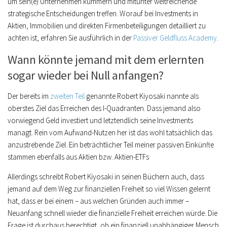
um sein(e) Unternehmen kümmern und mitunter weitreichende
strategische Entscheidungen treffen. Worauf bei Investments in
Aktien, Immobilien und direkten Firmenbeteiligungen detailliert zu
achten ist, erfahren Sie ausführlich in der
Passiver Geldfluss Academy
.
Wann könnte jemand mit dem erlernten
sogar wieder bei Null anfangen?
Der bereits im
zweiten Teil
genannte Robert Kiyosaki nannte als
oberstes Ziel das Erreichen des I-Quadranten. Dass jemand also
vorwiegend Geld investiert und letztendlich seine Investments
managt. Rein vom Aufwand-Nutzen her ist das wohl tatsächlich das
anzustrebende Ziel.
Ein beträchtlicher Teil meiner passiven Einkünfte
stammen ebenfalls aus Aktien bzw. Aktien-ETFs
Allerdings schreibt Robert Kiyosaki in seinen Büchern auch, dass
jemand auf dem Weg zur finanziellen Freiheit so viel Wissen gelernt
hat, dass er bei einem – aus welchen Gründen auch immer –
Neuanfang schnell wieder die finanzielle Freiheit erreichen würde.
Die
Frage ist durchaus berechtigt, ob ein finanziell unabhängiger Mensch