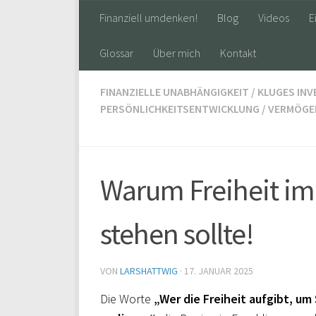
Finanziell umdenken!
Blog
Videos
E
Glossar
Über mich
Kontakt
FINANZIELLE UNABHÄNGIGKEIT
/
KLUGES INV
PERSÖNLICHKEITSENTWICKLUNG
/
VERMÖGE
Warum Freiheit im
stehen sollte!
VON
LARSHATTWIG
·
17. JANUAR 2025
Die Worte
„Wer die Freiheit aufgibt, u