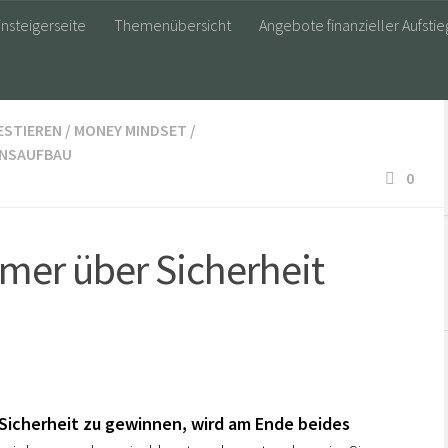
insteigerseite
Themenübersicht
Angebote finanzieller Aufstie
ESTIEREN
/
MONEY MINDSET
/
NSAUFBAU
0
mer über Sicherheit
m Sicherheit zu gewinnen, wird am Ende beides