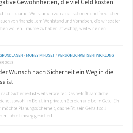
gative Gewohnheiten, die viel Geld kosten
h hat Träume. Wir träumen von einer schönen und friedlichen
t auch von finanziellem Wohlstand und Vorhaben, die wir später
en wollen. Träume zu haben ist wichtig, weil wir einen
E GRUNDLAGEN
/
MONEY MINDSET
/
PERSÖNLICHKEITSENTWICKLUNG
ER 2018
er Wunsch nach Sicherheit ein Weg in die
e ist
ach Sicherheit ist weit verbreitet. Das betrifft sämtliche
che, sowohl im Beruf, im privaten Bereich und beim Geld. Ein
r möchte Planungssicherheit, das heißt, sein Gehalt soll
ber Jahre hinweg gesichert...