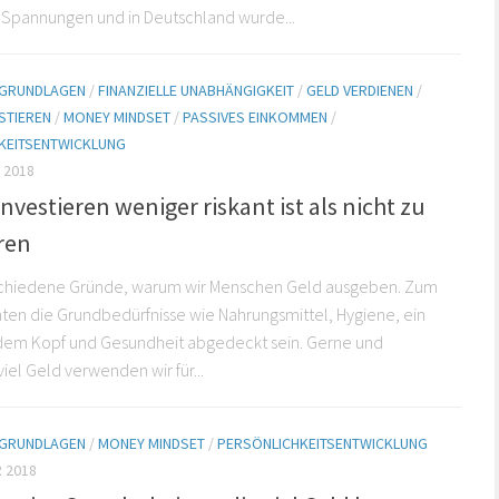
e Spannungen und in Deutschland wurde...
E GRUNDLAGEN
/
FINANZIELLE UNABHÄNGIGKEIT
/
GELD VERDIENEN
/
STIEREN
/
MONEY MINDSET
/
PASSIVES EINKOMMEN
/
KEITSENTWICKLUNG
 2018
vestieren weniger riskant ist als nicht zu
ren
rschiedene Gründe, warum wir Menschen Geld ausgeben. Zum
en die Grundbedürfnisse wie Nahrungsmittel, Hygiene, ein
dem Kopf und Gesundheit abgedeckt sein. Gerne und
iel Geld verwenden wir für...
E GRUNDLAGEN
/
MONEY MINDSET
/
PERSÖNLICHKEITSENTWICKLUNG
 2018