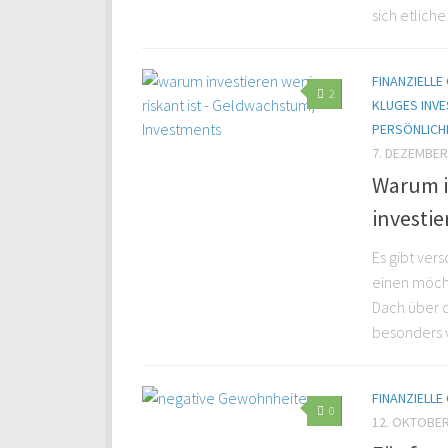
sich etlich
FINANZIELL
2
KLUGES INVE
PERSÖNLICH
7. DEZEMBER
Warum in
investie
Es gibt ve
einen möcht
Dach über 
besonders v
FINANZIELL
0
12. OKTOBER