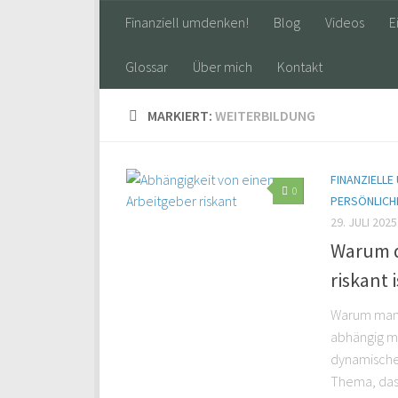
Finanziell umdenken!
Blog
Videos
E
Glossar
Über mich
Kontakt
MARKIERT:
WEITERBILDUNG
FINANZIELLE
0
PERSÖNLICH
29. JULI 2025
Warum d
riskant i
Warum man s
abhängig ma
dynamischen
Thema, das