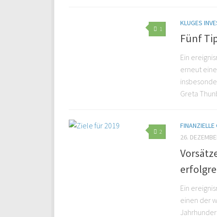
KLUGES INVE
1
Fünf Tip
Ein ereigni
erneut eine
insbesonde
Greta Thunbe
FINANZIELL
2
26. DEZEMBE
Vorsätze
erfolgre
Ein ereigni
einen der 
Jahrhundert