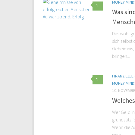
MONEY MIND
1
Was sin
Mensch
Das wohl gr
sich selbst 
Geheimnis, 
bringen...
FINANZIELL
1
MONEY MIND
10. NOVEMBE
Welches
Wer Geld in
grundsätzli
Wenn die Au
man...