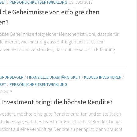
SET
/
PERSÖNLICHKEITSENTWICKLUNG
19. JUNI 2018
d die Geheimnisse von erfolgreichen
en?
ößte Geheimnis erfolgreicher Menschen ist wohl, dass sie für
definieren, wie ihr Erfolg aussieht. Eigentlich ist es kein
aber sie haben verstanden, dass nur sie selbst in Erfahrung
E GRUNDLAGEN
/
FINANZIELLE UNABHÄNGIGKEIT
/
KLUGES INVESTIEREN
/
SET
/
PERSÖNLICHKEITSENTWICKLUNG
R 2017
 Investment bringt die höchste Rendite?
vestiert, möchte eine gute Rendite erhalten und so stellt sich
ch die Frage, welches Investments die höchste Rendite bringt?
ssicht auf eine vernünftige Rendite zu gering ist, dann braucht