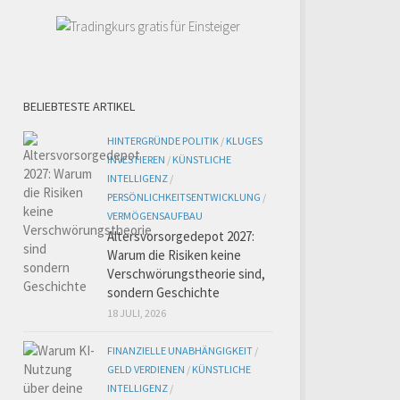
BELIEBTESTE ARTIKEL
HINTERGRÜNDE POLITIK
/
KLUGES
INVESTIEREN
/
KÜNSTLICHE
INTELLIGENZ
/
PERSÖNLICHKEITSENTWICKLUNG
/
VERMÖGENSAUFBAU
Altersvorsorgedepot 2027:
Warum die Risiken keine
Verschwörungstheorie sind,
sondern Geschichte
18 JULI, 2026
FINANZIELLE UNABHÄNGIGKEIT
/
GELD VERDIENEN
/
KÜNSTLICHE
INTELLIGENZ
/