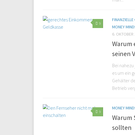
FINANZIELL
9
MONEY MIND
6. OKTOBER 
Warum e
seinen 
Bei nahezu 
es um ein 
Gehälter de
Betrieb verg
MONEY MIND
9
Warum S
sollten