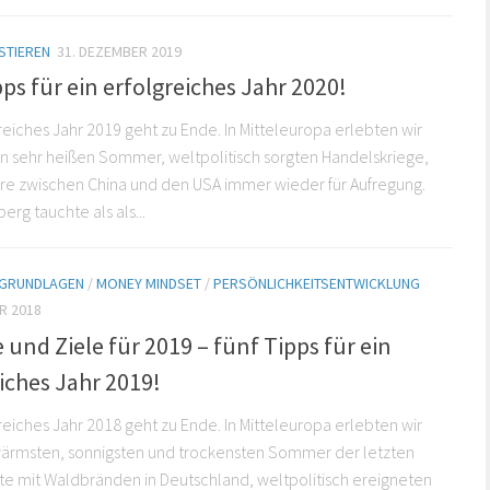
STIEREN
31. DEZEMBER 2019
ps für ein erfolgreiches Jahr 2020!
sreiches Jahr 2019 geht zu Ende. In Mitteleuropa erlebten wir
n sehr heißen Sommer, weltpolitisch sorgten Handelskriege,
re zwischen China und den USA immer wieder für Aufregung.
rg tauchte als als...
E GRUNDLAGEN
/
MONEY MINDSET
/
PERSÖNLICHKEITSENTWICKLUNG
R 2018
 und Ziele für 2019 – fünf Tipps für ein
iches Jahr 2019!
sreiches Jahr 2018 geht zu Ende. In Mitteleuropa erlebten wir
wärmsten, sonnigsten und trockensten Sommer der letzten
e mit Waldbränden in Deutschland, weltpolitisch ereigneten