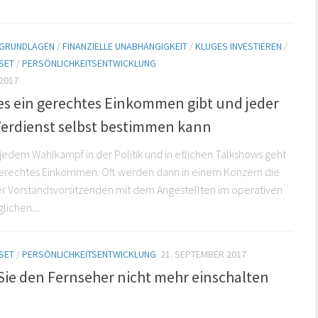
E GRUNDLAGEN
/
FINANZIELLE UNABHÄNGIGKEIT
/
KLUGES INVESTIEREN
/
SET
/
PERSÖNLICHKEITSENTWICKLUNG
2017
s ein gerechtes Einkommen gibt und jeder
Verdienst selbst bestimmen kann
jedem Wahlkampf in der Politik und in etlichen Talkshows geht
gerechtes Einkommen. Oft werden dann in einem Konzern die
r Vorstandsvorsitzenden mit dem Angestellten im operativen
lichen....
SET
/
PERSÖNLICHKEITSENTWICKLUNG
21. SEPTEMBER 2017
ie den Fernseher nicht mehr einschalten