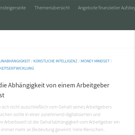
insteigerseite
Themenübersicht
Angebote finanzieller Aufstie
 UNABHÄNGIGKEIT
/
KÜNSTLICHE INTELLIGENZ
/
MONEY MINDSET
/
KEITSENTWICKLUNG
ie Abhängigkeit von einem Arbeitgeber
st
ich nicht ausschließlich vom Gehalt seines Arbeitgebers
chen sollte In einer zunehmend digitalisierten und
 Arbeitswelt ist die Gehaltabhängigkeit vom Arbeitgeber ein
 immer mehr an Bedeutung gewinnt. Viele Menschen...