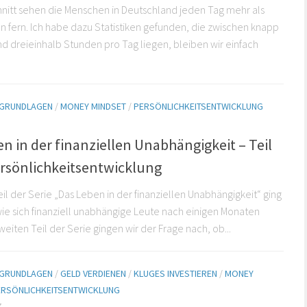
nitt sehen die Menschen in Deutschland jeden Tag mehr als
n fern. Ich habe dazu Statistiken gefunden, die zwischen knapp
nd dreieinhalb Stunden pro Tag liegen, bleiben wir einfach
E GRUNDLAGEN
/
MONEY MINDSET
/
PERSÖNLICHKEITSENTWICKLUNG
n in der finanziellen Unabhängigkeit – Teil
ersönlichkeitsentwicklung
eil der Serie „Das Leben in der finanziellen Unabhängigkeit“ ging
ie sich finanziell unabhängige Leute nach einigen Monaten
weiten Teil der Serie gingen wir der Frage nach, ob...
E GRUNDLAGEN
/
GELD VERDIENEN
/
KLUGES INVESTIEREN
/
MONEY
ERSÖNLICHKEITSENTWICKLUNG
7