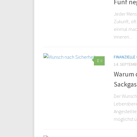
Fünf ne
Jeder Mensc
Zukunft, of
einmal mach
inneren...
FINANZIELL
0
14. SEPTEMB
Warum d
Sackgass
Der Wunsch n
Lebensberei
Angestellte
möglichst ü