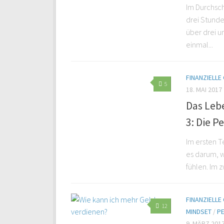
Im Durchsch
drei Stunde
über drei u
einmal...
FINANZIELL
5
18. MAI 2017
Das Lebe
3: Die P
Im ersten T
es darum, w
fühlen. Im z
FINANZIELL
12
MINDSET
/
P
9. MÄRZ 201