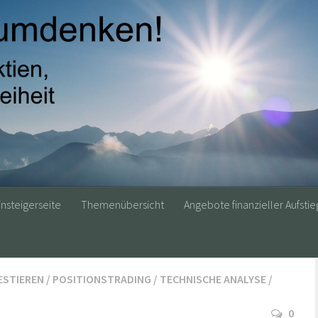
insteigerseite
Themenübersicht
Angebote finanzieller Aufstie
ESTIEREN
/
POSITIONSTRADING
/
TECHNISCHE ANALYSE
/
0