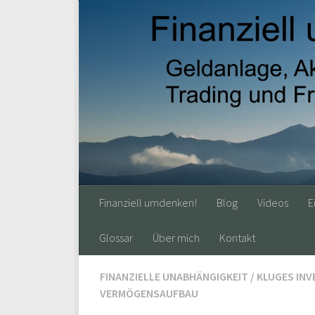
Finanziell umdenken!
Blog
Videos
E
Glossar
Über mich
Kontakt
FINANZIELLE UNABHÄNGIGKEIT
/
KLUGES INV
VERMÖGENSAUFBAU