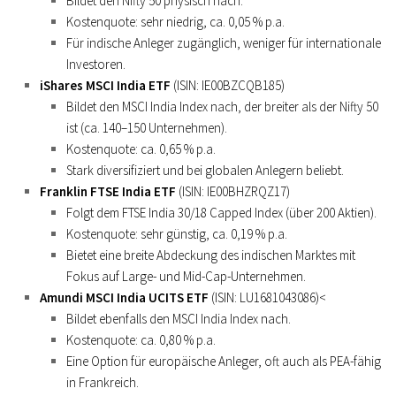
Bildet den Nifty 50 physisch nach.
Kostenquote: sehr niedrig, ca. 0,05 % p.a.
Für indische Anleger zugänglich, weniger für internationale
Investoren.
iShares MSCI India ETF
(ISIN: IE00BZCQB185)
Bildet den MSCI India Index nach, der breiter als der Nifty 50
ist (ca. 140–150 Unternehmen).
Kostenquote: ca. 0,65 % p.a.
Stark diversifiziert und bei globalen Anlegern beliebt.
Franklin FTSE India ETF
(ISIN: IE00BHZRQZ17)
Folgt dem FTSE India 30/18 Capped Index (über 200 Aktien).
Kostenquote: sehr günstig, ca. 0,19 % p.a.
Bietet eine breite Abdeckung des indischen Marktes mit
Fokus auf Large- und Mid-Cap-Unternehmen.
Amundi MSCI India UCITS ETF
(ISIN: LU1681043086)<
Bildet ebenfalls den MSCI India Index nach.
Kostenquote: ca. 0,80 % p.a.
Eine Option für europäische Anleger, oft auch als PEA-fähig
in Frankreich.