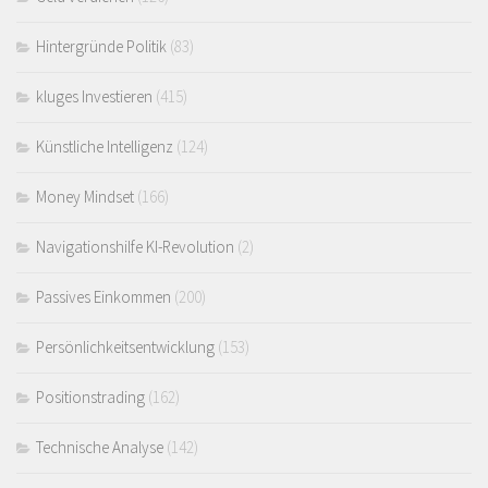
Hintergründe Politik
(83)
kluges Investieren
(415)
Künstliche Intelligenz
(124)
Money Mindset
(166)
Navigationshilfe KI-Revolution
(2)
Passives Einkommen
(200)
Persönlichkeitsentwicklung
(153)
Positionstrading
(162)
Technische Analyse
(142)