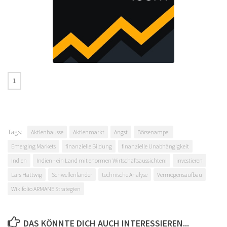
Tags:
Aktienhausse
Aktienmarkt
Angst
Börsenampel
Emerging Markets
finanzielle Bildung
finanzielle Unabhängigkeit
Indien
Indien - ein Land mit enormen Wirtschaftsaussichten!
investieren
Lars Hattwig
Schwellenländer
technische Analyse
Vermögensaufbau
Wikifolio ARMANE Strategien
DAS KÖNNTE DICH AUCH INTERESSIEREN...