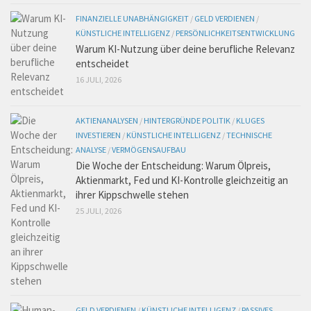
FINANZIELLE UNABHÄNGIGKEIT
/
GELD VERDIENEN
/
KÜNSTLICHE INTELLIGENZ
/
PERSÖNLICHKEITSENTWICKLUNG
Warum KI-Nutzung über deine berufliche Relevanz
entscheidet
16 JULI, 2026
AKTIENANALYSEN
/
HINTERGRÜNDE POLITIK
/
KLUGES
INVESTIEREN
/
KÜNSTLICHE INTELLIGENZ
/
TECHNISCHE
ANALYSE
/
VERMÖGENSAUFBAU
Die Woche der Entscheidung: Warum Ölpreis,
Aktienmarkt, Fed und KI-Kontrolle gleichzeitig an
ihrer Kippschwelle stehen
25 JULI, 2026
GELD VERDIENEN
/
KÜNSTLICHE INTELLIGENZ
/
PASSIVES