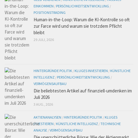
EINKOMMEN
/
PERSÖNLICHKEITSENTWICKLUNG
/
POSITIONSTRADING
Human-in-the-Loop: Warum die KI-Kontrolle so oft
zur Farce wird und warum sie trotzdem Pflicht
bleibt
29 JULI, 2026
HINTERGRÜNDE POLITIK
/
KLUGES INVESTIEREN
/
KÜNSTLICHE
INTELLIGENZ
/
PERSÖNLICHKEITSENTWICKLUNG
/
VERMÖGENSAUFBAU
Die beliebtesten Artikel auf finanziell-umdenken im
Juli 2026
3 AUG., 2026
AKTIENANALYSEN
/
HINTERGRÜNDE POLITIK
/
KLUGES
INVESTIEREN
/
KÜNSTLICHE INTELLIGENZ
/
TECHNISCHE
ANALYSE
/
VERMÖGENSAUFBAU
Die unerschütterliche Börse: Wie der Aktienmarkt