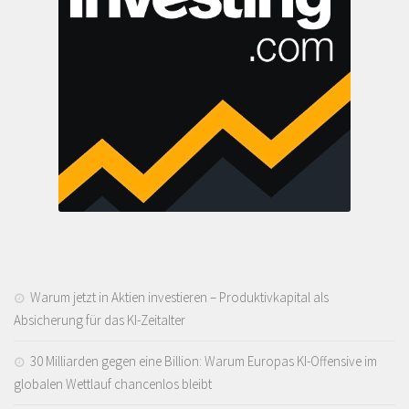
Warum jetzt in Aktien investieren – Produktivkapital als
Absicherung für das KI-Zeitalter
30 Milliarden gegen eine Billion: Warum Europas KI-Offensive im
globalen Wettlauf chancenlos bleibt