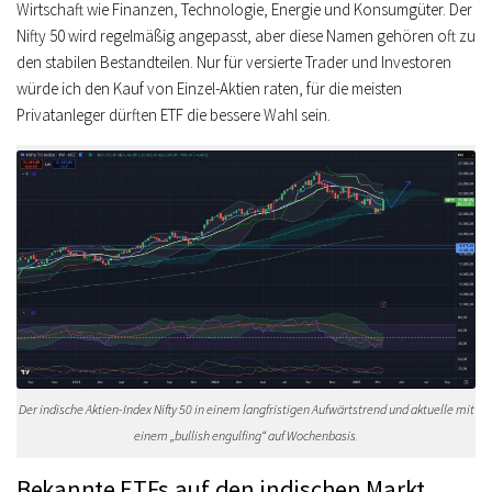
Wirtschaft wie Finanzen, Technologie, Energie und Konsumgüter. Der
Nifty 50 wird regelmäßig angepasst, aber diese Namen gehören oft zu
den stabilen Bestandteilen. Nur für versierte Trader und Investoren
würde ich den Kauf von Einzel-Aktien raten, für die meisten
Privatanleger dürften ETF die bessere Wahl sein.
Der indische Aktien-Index Nifty 50 in einem langfristigen Aufwärtstrend und aktuelle mit
einem „bullish engulfing“ auf Wochenbasis
.
Bekannte ETFs auf den indischen Markt