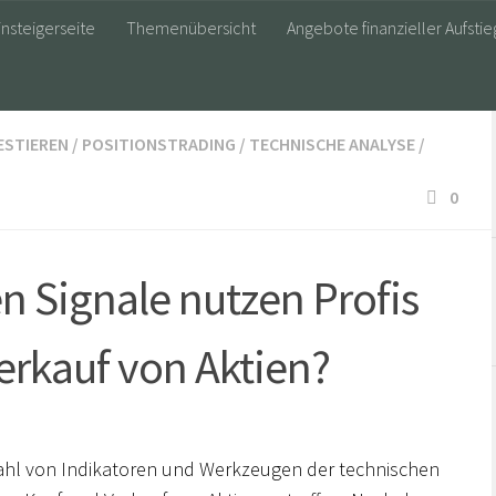
insteigerseite
Themenübersicht
Angebote finanzieller Aufstie
ESTIEREN
/
POSITIONSTRADING
/
TECHNISCHE ANALYSE
/
0
n Signale nutzen Profis
erkauf von Aktien?
zahl von Indikatoren und Werkzeugen der technischen