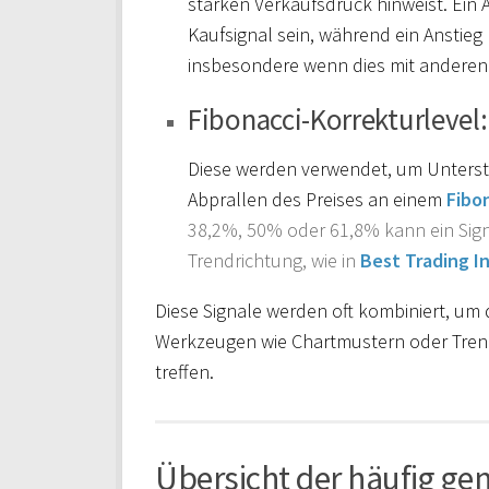
starken Verkaufsdruck hinweist. Ein 
Kaufsignal sein, während ein Anstieg
insbesondere wenn dies mit anderen
Fibonacci-Korrekturlevel:
Diese werden verwendet, um Unterstü
Abprallen des Preises an einem
Fibo
38,2%, 50% oder 61,8% kann ein Signal
Trendrichtung, wie in
Best Trading I
Diese Signale werden oft kombiniert, um
Werkzeugen wie Chartmustern oder Trend
treffen.
Übersicht der häufig ge