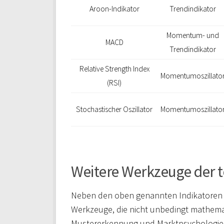
Aroon-Indikator
Trendindikator
Momentum- und
MACD
Trendindikator
Relative Strength Index
Momentumoszillato
(RSI)
Stochastischer Oszillator
Momentumoszillato
Weitere Werkzeuge der 
Neben den oben genannten Indikatoren 
Werkzeuge, die nicht unbedingt mathema
Mustererkennung und Marktpsychologie 