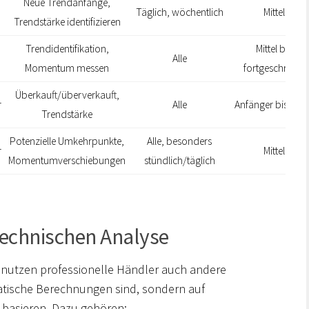
Neue Trendanfänge,
Täglich, wöchentlich
Mittel
Trendstärke identifizieren
Trendidentifikation,
Mittel bis
Alle
Momentum messen
fortgeschritten
Überkauft/überverkauft,
r
Alle
Anfänger bis mitte
Trendstärke
Potenzielle Umkehrpunkte,
Alle, besonders
r
Mittel
Momentumverschiebungen
stündlich/täglich
technischen Analyse
nutzen professionelle Händler auch andere
tische Berechnungen sind, sondern auf
basieren. Dazu gehören: