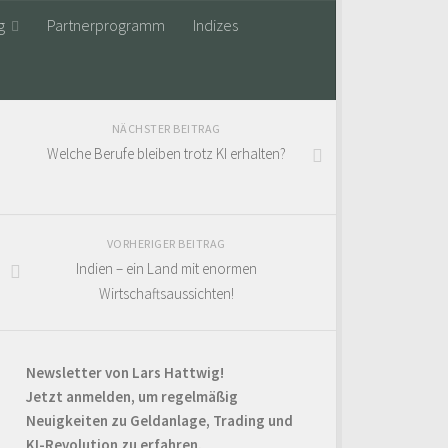
g
Partnerprogramm
Indizes
NÄCHSTER BEITRAG
Welche Berufe bleiben trotz KI erhalten?
VORHERIGER BEITRAG
Indien – ein Land mit enormen
Wirtschaftsaussichten!
Newsletter von Lars Hattwig!
Jetzt anmelden, um regelmäßig
Neuigkeiten zu Geldanlage, Trading und
KI-Revolution zu erfahren.