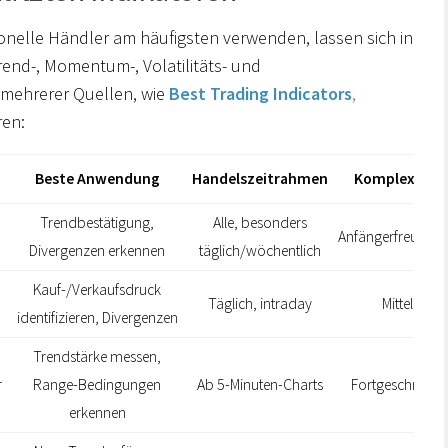
ionelle Händler am häufigsten verwenden, lassen sich in
rend-, Momentum-, Volatilitäts- und
 mehrerer Quellen, wie
Best Trading Indicators
,
ren:
Beste Anwendung
Handelszeitrahmen
Komplexität
Trendbestätigung,
Alle, besonders
Anfängerfreundli
Divergenzen erkennen
täglich/wöchentlich
Kauf-/Verkaufsdruck
Täglich, intraday
Mittel
identifizieren, Divergenzen
Trendstärke messen,
r
Range-Bedingungen
Ab 5-Minuten-Charts
Fortgeschritten
erkennen