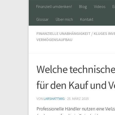
Finanziell umdenken!
Blog
Videos
E
Glossar
Über mich
Kontakt
FINANZIELLE UNABHÄNGIGKEIT
/
KLUGES INV
VERMÖGENSAUFBAU
Welche technische
für den Kauf und V
VON
LARSHATTWIG
·
25. MÄRZ 2025
Professionelle Händler nutzen eine Viel