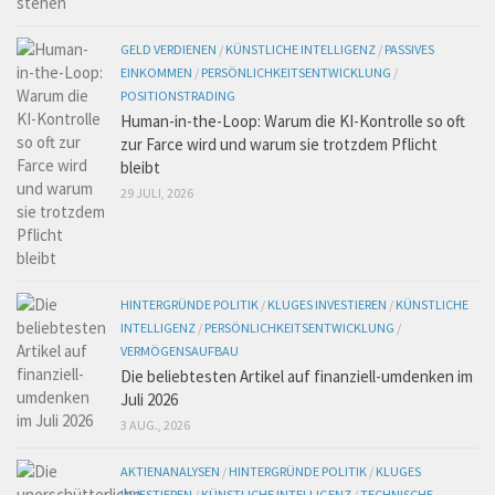
GELD VERDIENEN
/
KÜNSTLICHE INTELLIGENZ
/
PASSIVES
EINKOMMEN
/
PERSÖNLICHKEITSENTWICKLUNG
/
POSITIONSTRADING
Human-in-the-Loop: Warum die KI-Kontrolle so oft
zur Farce wird und warum sie trotzdem Pflicht
bleibt
29 JULI, 2026
HINTERGRÜNDE POLITIK
/
KLUGES INVESTIEREN
/
KÜNSTLICHE
INTELLIGENZ
/
PERSÖNLICHKEITSENTWICKLUNG
/
VERMÖGENSAUFBAU
Die beliebtesten Artikel auf finanziell-umdenken im
Juli 2026
3 AUG., 2026
AKTIENANALYSEN
/
HINTERGRÜNDE POLITIK
/
KLUGES
INVESTIEREN
/
KÜNSTLICHE INTELLIGENZ
/
TECHNISCHE