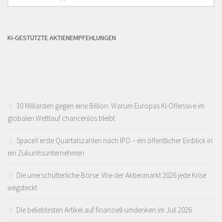
KI-GESTÜTZTE AKTIENEMPFEHLUNGEN
30 Milliarden gegen eine Billion: Warum Europas KI-Offensive im
globalen Wettlauf chancenlos bleibt
SpaceX erste Quartalszahlen nach IPO – ein öffentlicher Einblick in
ein Zukunftsunternehmen
Die unerschütterliche Börse: Wie der Aktienmarkt 2026 jede Krise
wegsteckt
Die beliebtesten Artikel auf finanziell-umdenken im Juli 2026