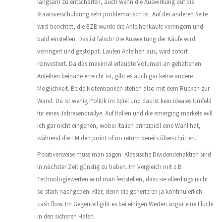
langsam zu entschärfen, auch wenn die Auswirkung auf die
Staatsverschuldung sehr problematisch ist. Auf der anderen Seite
wird berichtet, die EZB würde die Anleihenkäufe verringern und
bald einstellen. Das ist falsch! Die Ausweitung der Käufe wird
verringert und gestoppt. Laufen Anleihen aus, wird sofort
reinvestiert. Da das maximal erlaubte Volumen an gehaltenen
Anleihen beinahe erreicht ist, gibt es auch gar keine andere
Möglichkeit. Beide Notenbanken stehen also mit dem Rücken zur
Wand. Da ist wenig Politik im Spiel und das ist kein ideales Umfeld
für eines Jahresendrallye. Auf Italien und die emerging markets will
ich gar nicht eingehen, wobei Italien prinzipiell eine Wahl hat,
während die EM den point of no return bereits überschritten.
Positiverweise muss man sagen: Klassische Dividendenaktien sind
in nächster Zeit günstig zu haben. Im Vergleich mit z.B.
Technologiewerten wird man feststellen, dass sie allerdings nicht
so stark nachgeben: Klar, denn die generieren ja kontinuierlich
cash flow. Im Gegenteil gibt es bei einigen Werten sogar eine Flucht
in den sicheren Hafen.