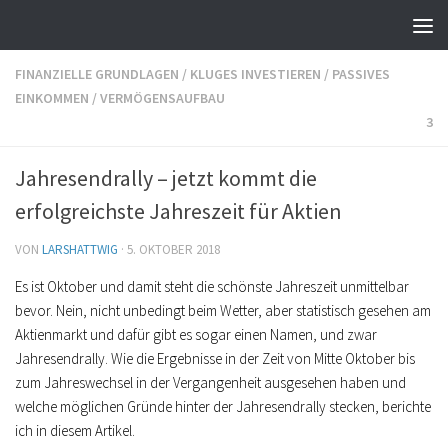
FINANZIELLE GRUNDLAGEN
/
KLUGES INVESTIEREN
/
PASSIVES
EINKOMMEN
/
VERMÖGENSAUFBAU
3
Jahresendrally – jetzt kommt die
erfolgreichste Jahreszeit für Aktien
VON
LARSHATTWIG
·
5. OKTOBER 2018
Es ist Oktober und damit steht die schönste Jahreszeit unmittelbar
bevor. Nein, nicht unbedingt beim Wetter, aber statistisch gesehen am
Aktienmarkt und dafür gibt es sogar einen Namen, und zwar
Jahresendrally. Wie die Ergebnisse in der Zeit von Mitte Oktober bis
zum Jahreswechsel in der Vergangenheit ausgesehen haben und
welche möglichen Gründe hinter der Jahresendrally stecken, berichte
ich in diesem Artikel.