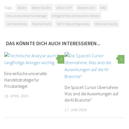
Tags:
Aktien
Aktien kaufen
Aktien-ETF
Börsencrach
DAX
Dow Jones Industrial Average
erfolgreichste Jahreszeit für Aktien
Jahresendrally
Kapitalmarkt
Sell in May and go away
Weihnachtsrally
DAS KÖNNTE DICH AUCH INTERESSIEREN...
0
0
Eine einfache universelle
Handelsstrategie für
Privatanleger.
Die SpaceX Cursor Übernahme:
Was sind die Auswirkungen auf
28. APRIL 2025
die KI-Branche?
17. JUNI 2026