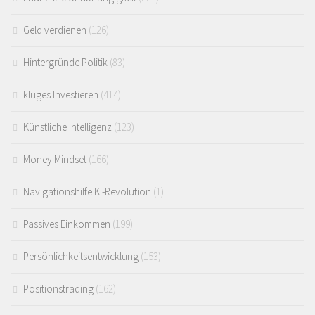
Geld verdienen
(126)
Hintergründe Politik
(83)
kluges Investieren
(414)
Künstliche Intelligenz
(123)
Money Mindset
(166)
Navigationshilfe KI-Revolution
(1)
Passives Einkommen
(199)
Persönlichkeitsentwicklung
(153)
Positionstrading
(162)