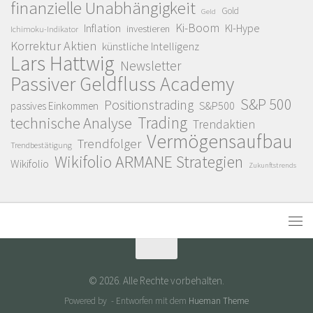
finanzielle Unabhängigkeit
Gold
Geld
Ki-Boom
Inflation
KI-Hype
investieren
Ichimoku-Indikator
Korrektur Aktien
künstliche Intelligenz
Lars Hattwig
Newsletter
Passiver Geldfluss Academy
S&P 500
Positionstrading
S&P500
passives Einkommen
Trading
technische Analyse
Trendaktien
Vermögensaufbau
Trendfolger
Trendbestätigung
Wikifolio ARMANE Strategien
Wikifolio
Zukunftstrends
© 2026. Alle Rechte vorbehalten.
Powered by
- Entworfen mit dem
Hueman Theme