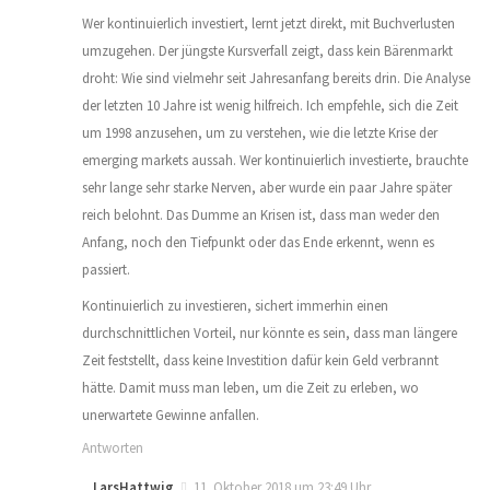
Wer kontinuierlich investiert, lernt jetzt direkt, mit Buchverlusten
umzugehen. Der jüngste Kursverfall zeigt, dass kein Bärenmarkt
droht: Wie sind vielmehr seit Jahresanfang bereits drin. Die Analyse
der letzten 10 Jahre ist wenig hilfreich. Ich empfehle, sich die Zeit
um 1998 anzusehen, um zu verstehen, wie die letzte Krise der
emerging markets aussah. Wer kontinuierlich investierte, brauchte
sehr lange sehr starke Nerven, aber wurde ein paar Jahre später
reich belohnt. Das Dumme an Krisen ist, dass man weder den
Anfang, noch den Tiefpunkt oder das Ende erkennt, wenn es
passiert.
Kontinuierlich zu investieren, sichert immerhin einen
durchschnittlichen Vorteil, nur könnte es sein, dass man längere
Zeit feststellt, dass keine Investition dafür kein Geld verbrannt
hätte. Damit muss man leben, um die Zeit zu erleben, wo
unerwartete Gewinne anfallen.
Antworten
LarsHattwig
11. Oktober 2018 um 23:49 Uhr