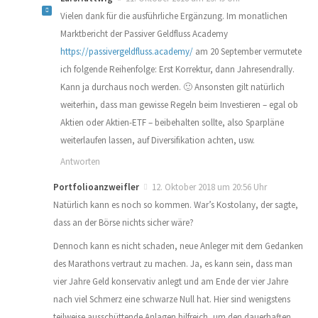
Vielen dank für die ausführliche Ergänzung. Im monatlichen
Marktbericht der Passiver Geldfluss Academy
https://passivergeldfluss.academy/
am 20 September vermutete
ich folgende Reihenfolge: Erst Korrektur, dann Jahresendrally.
Kann ja durchaus noch werden. 🙂 Ansonsten gilt natürlich
weiterhin, dass man gewisse Regeln beim Investieren – egal ob
Aktien oder Aktien-ETF – beibehalten sollte, also Sparpläne
weiterlaufen lassen, auf Diversifikation achten, usw.
Antworten
Portfolioanzweifler
12. Oktober 2018 um 20:56 Uhr
Natürlich kann es noch so kommen. War’s Kostolany, der sagte,
dass an der Börse nichts sicher wäre?
Dennoch kann es nicht schaden, neue Anleger mit dem Gedanken
des Marathons vertraut zu machen. Ja, es kann sein, dass man
vier Jahre Geld konservativ anlegt und am Ende der vier Jahre
nach viel Schmerz eine schwarze Null hat. Hier sind wenigstens
teilweise ausschüttende Anlagen hilfreich, um den dauerhaften