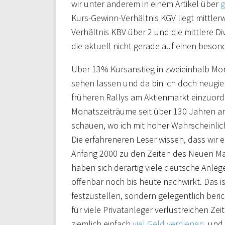
wir unter anderem in einem Artikel über
g
Kurs-Gewinn-Verhältnis KGV liegt mittler
Verhältnis KBV über 2 und die mittlere D
die aktuell nicht gerade auf einen beson
Über 13% Kursanstieg in zweieinhalb Mona
sehen lassen und da bin ich doch neugier
früheren Rallys am Aktienmarkt einzuordne
Monatszeiträume seit über 130 Jahren an
schauen, wo ich mit hoher Wahrscheinlic
Die erfahreneren Leser wissen, dass wir
Anfang 2000 zu den Zeiten des Neuen Mar
haben sich derartig viele deutsche Anlege
offenbar noch bis heute nachwirkt. Das i
festzustellen, sondern gelegentlich ber
für viele Privatanleger verlustreichen Z
ziemlich einfach
viel Geld verdienen
, und