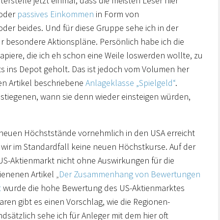
rstelle jetzt einmal, dass die meisten Leser hier
 oder
passives Einkommen
in Form von
der beides. Und für diese Gruppe sehe ich in der
ür besondere Aktionspläne. Persönlich habe ich die
iere, die ich eh schon eine Weile loswerden wollte, zu
ts ins Depot geholt. Das ist jedoch vom Volumen her
ren Artikel beschriebene
Anlageklasse „Spielgeld“
.
estiegenen, wann sie denn wieder einsteigen würden,
 neuen Höchststände vornehmlich in den USA erreicht
wir im Standardfall keine neuen Höchstkurse. Auf der
US-Aktienmarkt nicht ohne Auswirkungen für die
ienenen Artikel
„
Der Zusammenhang von Bewertungen
t
wurde die hohe Bewertung des US-Aktienmarktes
ren gibt es einen Vorschlag, wie die Regionen-
sätzlich sehe ich für Anleger mit dem hier oft