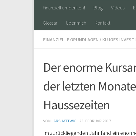
Finanziell umdenken!
Blog
Videos
E
Glossar
Über mich
Kontakt
FINANZIELLE GRUNDLAGEN
/
KLUGES INVEST
Der enorme Kursa
der letzten Monate
Haussezeiten
VON
LARSHATTWIG
·
23. FEBRUAR 2017
Im zurückliegenden Jahr fand ein enorme