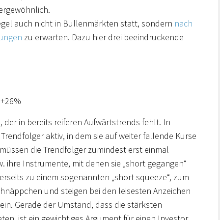
ßergewöhnlich.
egel auch nicht in Bullenmärkten statt, sondern
nach
rungen
zu erwarten. Dazu hier drei beeindruckende
: +26%
der in bereits reiferen Aufwärtstrends fehlt. In
Trendfolger aktiv, in dem sie auf weiter fallende Kurse
 müssen die Trendfolger zumindest erst einmal
. ihre Instrumente, mit denen sie „short gegangen“
nerseits zu einem sogenannten „short squeeze“, zum
chnäppchen und steigen bei den leisesten Anzeichen
 ein. Gerade der Umstand, dass die stärksten
ten, ist ein gewichtiges Argument für einen Investor