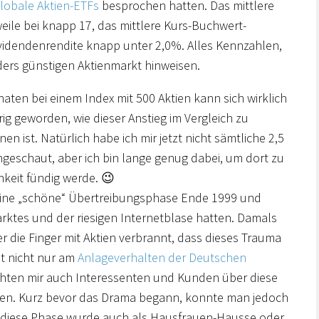
lobale Aktien-ETFs
besprochen hatten. Das mittlere
weile bei knapp 17, das mittlere Kurs-Buchwert-
ividendenrendite knapp unter 2,0%. Alles Kennzahlen,
ders günstigen Aktienmarkt hinweisen.
ten bei einem Index mit 500 Aktien kann sich wirklich
ig geworden, wie dieser Anstieg im Vergleich zu
n ist. Natürlich habe ich mir jetzt nicht sämtliche 2,5
geschaut, aber ich bin lange genug dabei, um dort zu
hkeit fündig werde. 😉
 eine „schöne“ Übertreibungsphase Ende 1999 und
ktes und der riesigen Internetblase hatten. Damals
r die Finger mit Aktien verbrannt, dass dieses Trauma
st nicht nur am
Anlageverhalten der Deutschen
ichten mir auch Interessenten und Kunden über diese
eiten. Kurz bevor das Drama begann, konnte man jedoch
 diese Phase wurde auch als Hausfrauen-Hausse oder