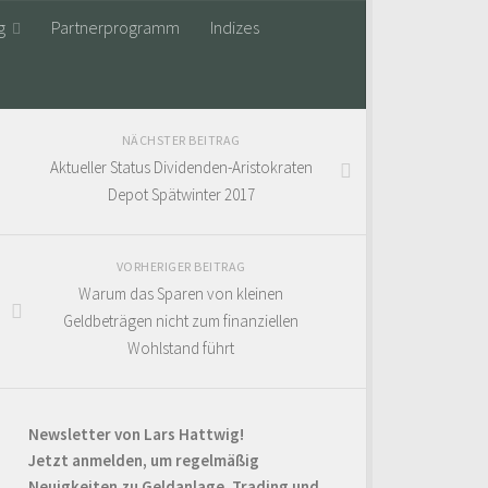
g
Partnerprogramm
Indizes
NÄCHSTER BEITRAG
Aktueller Status Dividenden-Aristokraten
Depot Spätwinter 2017
VORHERIGER BEITRAG
Warum das Sparen von kleinen
Geldbeträgen nicht zum finanziellen
Wohlstand führt
Newsletter von Lars Hattwig!
Jetzt anmelden, um regelmäßig
Neuigkeiten zu Geldanlage, Trading und