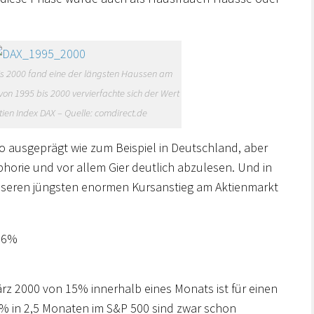
is 2000 fand eine der längsten Haussen am
 von 1995 bis 2000 vervierfachte sich der Wert
ien Index DAX – Quelle: comdirect.de
o ausgeprägt wie zum Beispiel in Deutschland, aber
horie und vor allem Gier deutlich abzulesen. Und in
 unseren jüngsten enormen Kursanstieg am Aktienmarkt
+16%
rz 2000 von 15% innerhalb eines Monats ist für einen
 in 2,5 Monaten im S&P 500 sind zwar schon