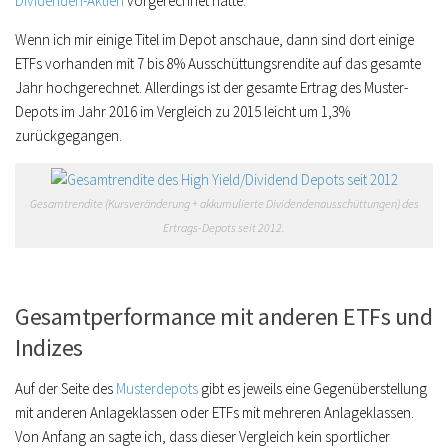
Dividenden-Aktien
vorgerechnet hatte.
Wenn ich mir einige Titel im Depot anschaue, dann sind dort einige
ETFs vorhanden mit 7 bis 8% Ausschüttungsrendite auf das gesamte
Jahr hochgerechnet. Allerdings ist der gesamte Ertrag des Muster-
Depots im Jahr 2016 im Vergleich zu 2015 leicht um 1,3%
zurückgegangen.
Gesamtrendite (Kursveränderung + akkumulierte Dividendenausschüttungen) des
Ertrags-Depots seit 2012.
Gesamtperformance mit anderen ETFs und
Indizes
Auf der Seite des
Musterdepots
gibt es jeweils eine Gegenüberstellung
mit anderen Anlageklassen oder ETFs mit mehreren Anlageklassen.
Von Anfang an sagte ich, dass dieser Vergleich kein sportlicher