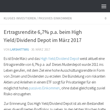
KLUGES INVESTIEREN
/
PASSIVES EINKOMMEN
0
Ertragsrendite 6,7% p.a. beim High
Yield/Dividend Depot im März 2017
VON
LARSHATTWIG
·
30. MÄRZ 2017
Es ist Ende März und das
High Yield/Dividend Depot
weist aktuell eine
Ertragsrendite von 6,7% p.a. auf. Dieses Musterdepot wurde 2011 ins
Leben gerufen, mit dem Ziel eine hohe Ausschüttungsrendite in Form
von Zinsen und Dividenden zu erzielen. Die Bündelung von riskanten
Aktien und Anleihen in einem ETF sorgt für Privatanleger für ein
möglichst hohes
passives Einkommen
, ohne dabei gleichzeitig zuviel
Risiko einzugehen.
Zur Erinnerung: Das High Yield/Dividend Depot ist als ein Bestandteil
eines diversifizierten Portfolios zu sehen. In den letzten Wochen hatte