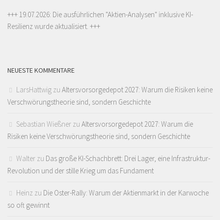
+++ 19.07.2026: Die ausführlichen "
Aktien-Analysen
" inklusive KI-
Resilienz wurde aktualisiert. +++
NEUESTE KOMMENTARE
LarsHattwig
zu
Altersvorsorgedepot 2027: Warum die Risiken keine
Verschwörungstheorie sind, sondern Geschichte
Sebastian Wießner
zu
Altersvorsorgedepot 2027: Warum die
Risiken keine Verschwörungstheorie sind, sondern Geschichte
Walter
zu
Das große KI-Schachbrett: Drei Lager, eine Infrastruktur-
Revolution und der stille Krieg um das Fundament
Heinz
zu
Die Oster-Rally: Warum der Aktienmarkt in der Karwoche
so oft gewinnt