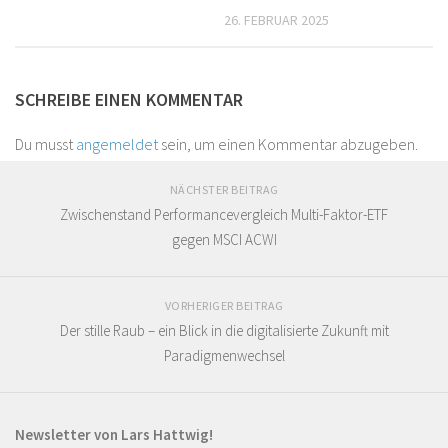
26. FEBRUAR 2025
SCHREIBE EINEN KOMMENTAR
Du musst
angemeldet
sein, um einen Kommentar abzugeben.
NÄCHSTER BEITRAG
Zwischenstand Performancevergleich Multi-Faktor-ETF
gegen MSCI ACWI
VORHERIGER BEITRAG
Der stille Raub – ein Blick in die digitalisierte Zukunft mit
Paradigmenwechsel
Newsletter von Lars Hattwig!