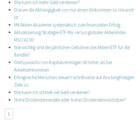
Wie kann ich mehr Geld verdienen?
Warum die Abhängigkeit von nur einem Einkommen so riskannt
ist
Mit Aktien-Akademie systematisch zum finanziellen Erfolg
Aktualisierung Strategie-ETF-Mix versus globaler Aktienindex
MSCI ACWI
Wie wichtig sind die jährlichen Gebühren bei Aktien-ETF für die
Rendite?
Wertzuwachs von Kapitalvermögen ist höher als bei
Arbeitseinkommen
Erfolgreiche Menschen steuern schrittweise auf ihre langfristigen
Ziele zu
Wie kann ich schnell viel Geld verdienen?
Hohe Dividendenrendite oder hohes Dividendenwachstum?