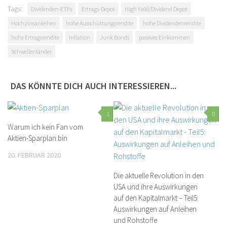
Tags:
Dividenden-ETFs
Ertrags-Depot
High Yield/Dividend Depot
Hochzinsanleihen
hohe Ausschüttungsrendite
hohe Dividendenrendite
hohe Ertragsrendite
Inflation
Junk Bonds
passives Einkommen
Schwellenländer
DAS KÖNNTE DICH AUCH INTERESSIEREN...
1
0
Warum ich kein Fan vom
Aktien-Sparplan bin
20. FEBRUAR 2020
Die aktuelle Revolution in den
USA und ihre Auswirkungen
auf den Kapitalmarkt – Teil5:
Auswirkungen auf Anleihen
und Rohstoffe