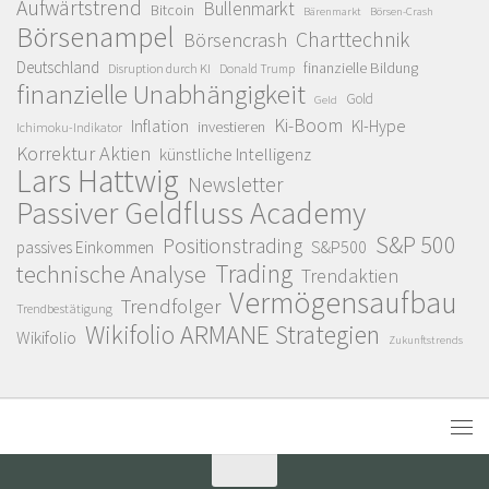
Aufwärtstrend
Bullenmarkt
Bitcoin
Bärenmarkt
Börsen-Crash
Börsenampel
Charttechnik
Börsencrash
Deutschland
finanzielle Bildung
Disruption durch KI
Donald Trump
finanzielle Unabhängigkeit
Gold
Geld
Ki-Boom
Inflation
KI-Hype
investieren
Ichimoku-Indikator
Korrektur Aktien
künstliche Intelligenz
Lars Hattwig
Newsletter
Passiver Geldfluss Academy
S&P 500
Positionstrading
S&P500
passives Einkommen
Trading
technische Analyse
Trendaktien
Vermögensaufbau
Trendfolger
Trendbestätigung
Wikifolio ARMANE Strategien
Wikifolio
Zukunftstrends