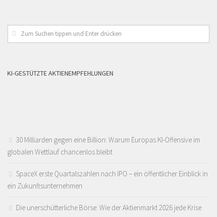
KI-GESTÜTZTE AKTIENEMPFEHLUNGEN
30 Milliarden gegen eine Billion: Warum Europas KI-Offensive im
globalen Wettlauf chancenlos bleibt
SpaceX erste Quartalszahlen nach IPO – ein öffentlicher Einblick in
ein Zukunftsunternehmen
Die unerschütterliche Börse: Wie der Aktienmarkt 2026 jede Krise