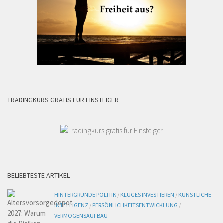
TRADINGKURS GRATIS FÜR EINSTEIGER
BELIEBTESTE ARTIKEL
HINTERGRÜNDE POLITIK
/
KLUGES INVESTIEREN
/
KÜNSTLICHE
INTELLIGENZ
/
PERSÖNLICHKEITSENTWICKLUNG
/
VERMÖGENSAUFBAU