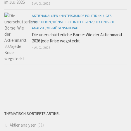
3 AUG., 2026
AKTIENANALYSEN
/
HINTERGRÜNDE POLITIK
/
KLUGES
INVESTIEREN
/
KÜNSTLICHE INTELLIGENZ
/
TECHNISCHE
ANALYSE
/
VERMÖGENSAUFBAU
Die unerschütterliche Börse: Wie der Aktienmarkt
2026 jede Krise wegsteckt
4 AUG., 2026
THEMATISCH SORTIERTE ARTIKEL
Aktienanalysen
(31)