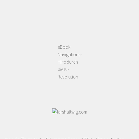
eBook:
Navigations-
Hilfe durch
die KI-
Revolution