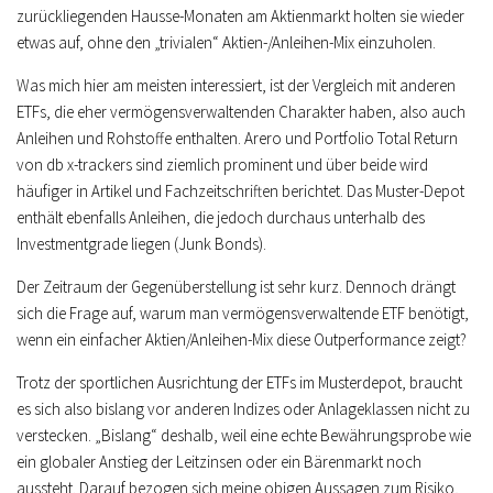
zurückliegenden Hausse-Monaten am Aktienmarkt holten sie wieder
etwas auf, ohne den „trivialen“ Aktien-/Anleihen-Mix einzuholen.
Was mich hier am meisten interessiert, ist der Vergleich mit anderen
ETFs, die eher vermögensverwaltenden Charakter haben, also auch
Anleihen und Rohstoffe enthalten. Arero und Portfolio Total Return
von db x-trackers sind ziemlich prominent und über beide wird
häufiger in Artikel und Fachzeitschriften berichtet. Das Muster-Depot
enthält ebenfalls Anleihen, die jedoch durchaus unterhalb des
Investmentgrade liegen (Junk Bonds).
Der Zeitraum der Gegenüberstellung ist sehr kurz. Dennoch drängt
sich die Frage auf, warum man vermögensverwaltende ETF benötigt,
wenn ein einfacher Aktien/Anleihen-Mix diese Outperformance zeigt?
Trotz der sportlichen Ausrichtung der ETFs im Musterdepot, braucht
es sich also bislang vor anderen Indizes oder Anlageklassen nicht zu
verstecken. „Bislang“ deshalb, weil eine echte Bewährungsprobe wie
ein globaler Anstieg der Leitzinsen oder ein Bärenmarkt noch
aussteht. Darauf bezogen sich meine obigen Aussagen zum Risiko,