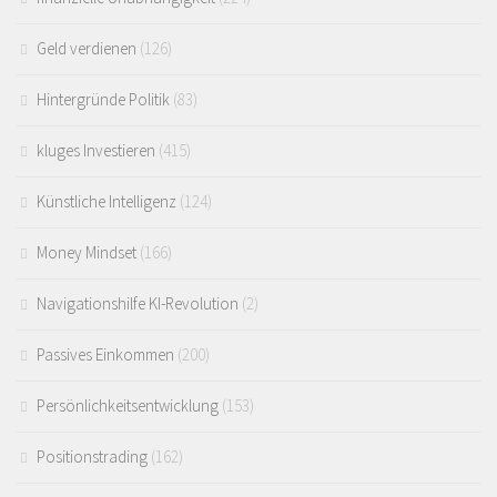
Geld verdienen
(126)
Hintergründe Politik
(83)
kluges Investieren
(415)
Künstliche Intelligenz
(124)
Money Mindset
(166)
Navigationshilfe KI-Revolution
(2)
Passives Einkommen
(200)
Persönlichkeitsentwicklung
(153)
Positionstrading
(162)