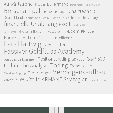
Aufwärtstrend
Bullenmarkt
Bitcoin
Bärenmarkt
Börsen-Crash
Börsenampel
Charttechnik
Börsencrash
Deutschland
finanzielle Bildung
Disruption durch KI
Donald Trump
finanzielle Unabhängigkeit
Gold
Geld
Ki-Boom
Inflation
KI-Hype
investieren
Ichimoku-Indikator
Korrektur Aktien
künstliche Intelligenz
Lars Hattwig
Newsletter
Passiver Geldfluss Academy
S&P 500
Positionstrading
S&P500
passives Einkommen
Trading
technische Analyse
Trendaktien
Vermögensaufbau
Trendfolger
Trendbestätigung
Wikifolio ARMANE Strategien
Wikifolio
Zukunftstrends