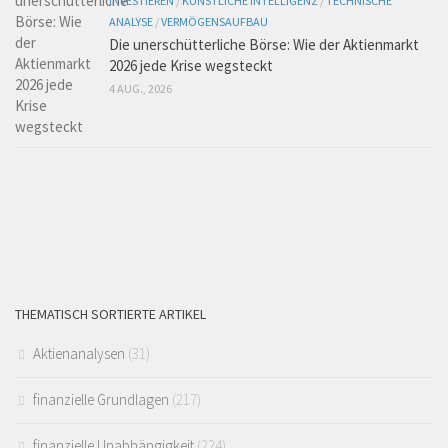
INVESTIEREN
/
KÜNSTLICHE INTELLIGENZ
/
TECHNISCHE
ANALYSE
/
VERMÖGENSAUFBAU
Die unerschütterliche Börse: Wie der Aktienmarkt
2026 jede Krise wegsteckt
4 AUG., 2026
THEMATISCH SORTIERTE ARTIKEL
Aktienanalysen
(31)
finanzielle Grundlagen
(217)
finanzielle Unabhängigkeit
(224)