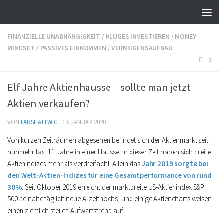
FINANZIELLE UNABHÄNGIGKEIT
/
KLUGES INVESTIEREN
/
MONEY
MINDSET
/
PASSIVES EINKOMMEN
/
VERMÖGENSAUFBAU
1
Elf Jahre Aktienhausse – sollte man jetzt
Aktien verkaufen?
VON
LARSHATTWIG
·
19. JANUAR 2020
Von kurzen Zeiträumen abgesehen befindet sich der Aktienmarkt seit
nunmehr fast 11 Jahre in einer Hausse. In dieser Zeit haben sich breite
Aktienindizes mehr als verdreifacht. Allein das
Jahr 2019 sorgte bei
den Welt-Aktien-Indizes für eine Gesamtperformance von rund
30%
. Seit Oktober 2019 erreicht der marktbreite US-Aktienindex S&P
500 beinahe täglich neue Allzeithochs, und einige Aktiencharts weisen
einen ziemlich steilen Aufwärtstrend auf.