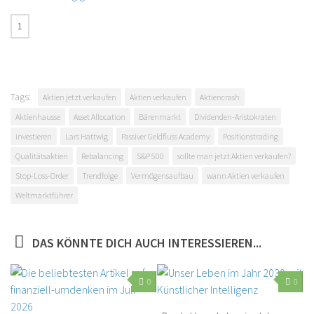
Tags:
Aktien jetzt verkaufen
Aktien verkaufen
Aktiencrash
Aktienhausse
Asset Allocation
Bärenmarkt
Dividenden-Aristokraten
investieren
Lars Hattwig
Passiver Geldfluss Academy
Positionstrading
Qualitätsaktien
Rebalancing
S&P 500
sollte man jetzt Aktien verkaufen?
Stop-Loss-Order
Trendfolge
Vermögensaufbau
wann Aktien verkaufen
Weltmarktführer
DAS KÖNNTE DICH AUCH INTERESSIEREN...
0
0