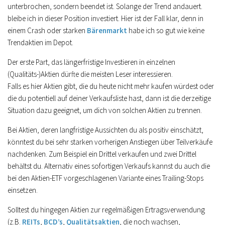
unterbrochen, sondern beendet ist. Solange der Trend andauert.
bleibe ich in dieser Position investiert. Hier ist der Fall klar, denn in
einem Crash oder starken
Bärenmarkt
habe ich so gut wie keine
Trendaktien im Depot.
Der erste Part, das längerfristige Investieren in einzelnen
(Qualitäts-)Aktien dürfte die meisten Leser interessieren.
Falls es hier Aktien gibt, die du heute nicht mehr kaufen würdest oder
die du potentiell auf deiner Verkaufsliste hast, dann ist die derzeitige
Situation dazu geeignet, um dich von solchen Aktien zu trennen.
Bei Aktien, deren langfristige Aussichten du als positiv einschätzt,
könntest du bei sehr starken vorherigen Anstiegen über Teilverkäufe
nachdenken. Zum Beispiel ein Drittel verkaufen und zwei Drittel
behältst du. Alternativ eines sofortigen Verkaufs kannst du auch die
bei den Aktien-ETF vorgeschlagenen Variante eines Trailing-Stops
einsetzen.
Solltest du hingegen Aktien zur regelmäßigen Ertragsverwendung
(z.B.
REITs
,
BCD’s
,
Qualitätsaktien
, die noch wachsen,