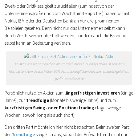
Zweit- oder Drittklassigkeit zurückfallen (zumindest von der
Unternehmensgröße und vom Wachstumstempo her) haben wir mit
Nokia, IBM oder der Deutschen Bank an nur drei prominenten
Beispielen gesehen. Denn nicht nur das Unternehmen selbst kann
durch Wettbewerber überholt werden, sondern auch die Branche
selbst kann an Bedeutung verlieren.
Die Aktie des ursprünglichen Weltmarktführers für Handys Nokia ist seit dem
Höchststand um deutlich über 90% des ursprünglichen Kurswertes zurückgefallen.
Quelle: comdirect.de
Persönlich nutze ich Aktien zum
längerfristigen Investieren
(einige
Jahre), zur
Trendfolge
(Monate bis wenige Jahre) und zum
kurzfristigen Swing- oder Positionstrading
(Tage, wenige
Wochen, sowohl long als auch short).
Den dritten Part möchte ich hier nicht betrachten. Beim zweiten Part
der
Trendfolge
steige ich aus, sobald der Aufwärtstrend nicht nur