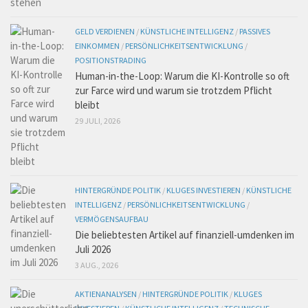
GELD VERDIENEN
/
KÜNSTLICHE INTELLIGENZ
/
PASSIVES
EINKOMMEN
/
PERSÖNLICHKEITSENTWICKLUNG
/
POSITIONSTRADING
Human-in-the-Loop: Warum die KI-Kontrolle so oft
zur Farce wird und warum sie trotzdem Pflicht
bleibt
29 JULI, 2026
HINTERGRÜNDE POLITIK
/
KLUGES INVESTIEREN
/
KÜNSTLICHE
INTELLIGENZ
/
PERSÖNLICHKEITSENTWICKLUNG
/
VERMÖGENSAUFBAU
Die beliebtesten Artikel auf finanziell-umdenken im
Juli 2026
3 AUG., 2026
AKTIENANALYSEN
/
HINTERGRÜNDE POLITIK
/
KLUGES