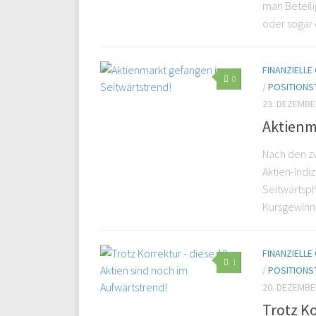
man Beteil
oder sogar 
FINANZIELL
0
/
POSITIONS
23. DEZEMBE
Aktienm
Nach den zw
Aktien-Indi
Seitwärtsph
Kursgewinn 
FINANZIELL
1
/
POSITIONS
20. DEZEMBE
Trotz Ko