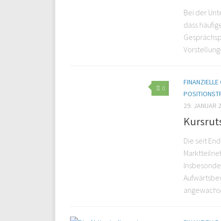
Bei der Unt
dass häufi
Gesprächspa
Vorstellung
FINANZIELL
0
POSITIONST
29. JANUAR 
Kursruts
Die seit En
Marktteiln
Insbesonder
Aufwärtsbew
angewachsen