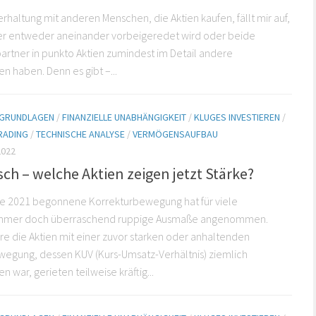
erhaltung mit anderen Menschen, die Aktien kaufen, fällt mir auf,
ger entweder aneinander vorbeigeredet wird oder beide
rtner in punkto Aktien zumindest im Detail andere
en haben. Denn es gibt –...
E GRUNDLAGEN
/
FINANZIELLE UNABHÄNGIGKEIT
/
KLUGES INVESTIEREN
/
RADING
/
TECHNISCHE ANALYSE
/
VERMÖGENSAUFBAU
2022
ch – welche Aktien zeigen jetzt Stärke?
de 2021 begonnene Korrekturbewegung hat für viele
ehmer doch überraschend ruppige Ausmaße angenommen.
e die Aktien mit einer zuvor starken oder anhaltenden
egung, dessen KUV (Kurs-Umsatz-Verhältnis) ziemlich
 war, gerieten teilweise kräftig...