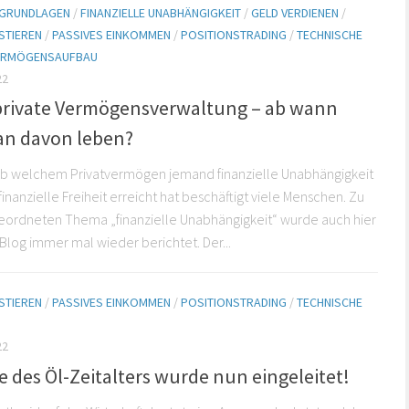
E GRUNDLAGEN
/
FINANZIELLE UNABHÄNGIGKEIT
/
GELD VERDIENEN
/
STIEREN
/
PASSIVES EINKOMMEN
/
POSITIONSTRADING
/
TECHNISCHE
ERMÖGENSAUFBAU
22
private Vermögensverwaltung – ab wann
n davon leben?
 ab welchem Privatvermögen jemand finanzielle Unabhängigkeit
inanzielle Freiheit erreicht hat beschäftigt viele Menschen. Zu
ordneten Thema „finanzielle Unabhängigkeit“ wurde auch hier
Blog immer mal wieder berichtet. Der...
STIEREN
/
PASSIVES EINKOMMEN
/
POSITIONSTRADING
/
TECHNISCHE
22
 des Öl-Zeitalters wurde nun eingeleitet!