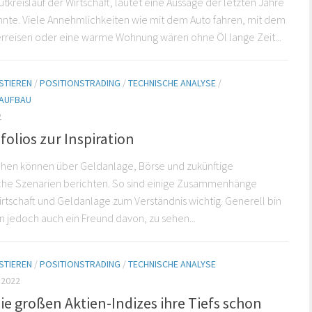
lutkreislauf der Wirtschaft, lautet eine Aussage der letzten Jahre
nte. Viele Annehmlichkeiten wie mit dem Auto fahren, mit dem
rreisen oder eine warme Wohnung wären ohne Öl lange Zeit...
STIEREN
/
POSITIONSTRADING
/
TECHNISCHE ANALYSE
/
AUFBAU
2
ifolios zur Inspiration
chen können über Geldanlage, Börse und zukünftige
iche Szenarien berichten. So sind einige Zusammenhänge
rtschaft und Geldanlage zum Verständnis wichtig. Generell bin
n jedoch auch ein Freund davon, zu sehen...
STIEREN
/
POSITIONSTRADING
/
TECHNISCHE ANALYSE
 2022
e großen Aktien-Indizes ihre Tiefs schon