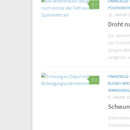
FINANZIELL
0
POSITIONST
20. JANUAR 
Droht n
Die Jahrese
bei Technol
übrigen Ak
zeitgleich a
FINANZIELL
0
KLUGES INVE
VERMÖGENS
6. JANUAR 2
Schwung
Unternehme
Unternehmen