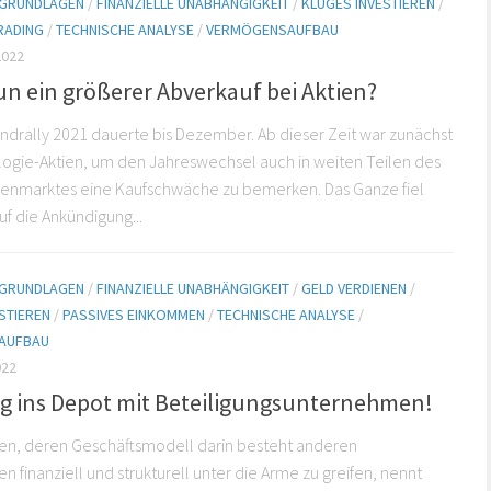
E GRUNDLAGEN
/
FINANZIELLE UNABHÄNGIGKEIT
/
KLUGES INVESTIEREN
/
RADING
/
TECHNISCHE ANALYSE
/
VERMÖGENSAUFBAU
2022
un ein größerer Abverkauf bei Aktien?
ndrally 2021 dauerte bis Dezember. Ab dieser Zeit war zunächst
ogie-Aktien, um den Jahreswechsel auch in weiten Teilen des
tienmarktes eine Kaufschwäche zu bemerken. Das Ganze fiel
uf die Ankündigung...
E GRUNDLAGEN
/
FINANZIELLE UNABHÄNGIGKEIT
/
GELD VERDIENEN
/
STIEREN
/
PASSIVES EINKOMMEN
/
TECHNISCHE ANALYSE
/
AUFBAU
022
 ins Depot mit Beteiligungsunternehmen!
n, deren Geschäftsmodell darin besteht anderen
 finanziell und strukturell unter die Arme zu greifen, nennt