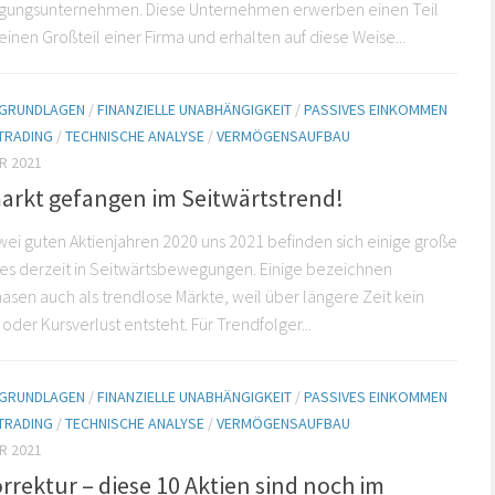
igungsunternehmen. Diese Unternehmen erwerben einen Teil
einen Großteil einer Firma und erhalten auf diese Weise...
E GRUNDLAGEN
/
FINANZIELLE UNABHÄNGIGKEIT
/
PASSIVES EINKOMMEN
TRADING
/
TECHNISCHE ANALYSE
/
VERMÖGENSAUFBAU
R 2021
arkt gefangen im Seitwärtstrend!
ei guten Aktienjahren 2020 uns 2021 befinden sich einige große
zes derzeit in Seitwärtsbewegungen. Einige bezeichnen
asen auch als trendlose Märkte, weil über längere Zeit kein
oder Kursverlust entsteht. Für Trendfolger...
E GRUNDLAGEN
/
FINANZIELLE UNABHÄNGIGKEIT
/
PASSIVES EINKOMMEN
TRADING
/
TECHNISCHE ANALYSE
/
VERMÖGENSAUFBAU
R 2021
rrektur – diese 10 Aktien sind noch im